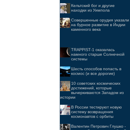
Кельтский бог и другие
находки из Уимпола
Совершенные орудия указали
на бурное развитие в Индии
каменного века
TRAPPIST-1 оказалась
намного старше Солнечной
системы
Шесть способов попасть в
космос (и все дорогие)
10 советских космических
достижений, которые
вычеркиваются Западом из
истории
В России тестируют новую
систему возвращения
космонавтов с орбиты
Валентин Петрович Глушко -