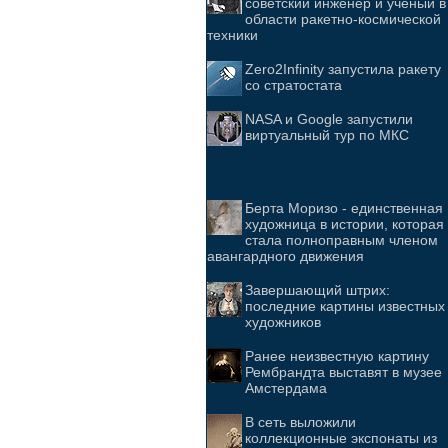
советский инженер и учёный в
области ракетно-космической
техники
Zero2Infinity запустила ракету
со стратостата
NASA и Google запустили
виртуальный тур по МКС
Берта Моризо - единственная
художница в истории, которая
стала полноправным членом
авангардного движения
Завершающий штрих:
последние картины известных
художников
Ранее неизвестную картину
Рембрандта выставят в музее
Амстердама
В сеть выложили
коллекционные экспонаты из