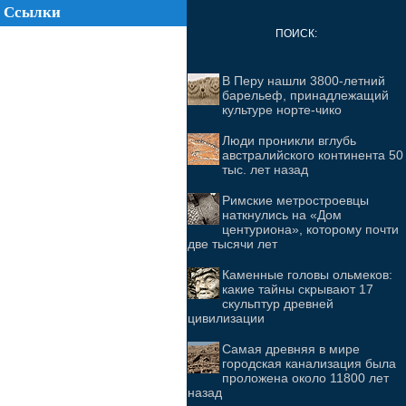
Ссылки
ПОИСК:
В Перу нашли 3800-летний
барельеф, принадлежащий
культуре норте-чико
Люди проникли вглубь
австралийского континента 50
тыс. лет назад
Римские метростроевцы
наткнулись на «Дом
центуриона», которому почти
две тысячи лет
Каменные головы ольмеков:
какие тайны скрывают 17
скульптур древней
цивилизации
Самая древняя в мире
городская канализация была
проложена около 11800 лет
назад