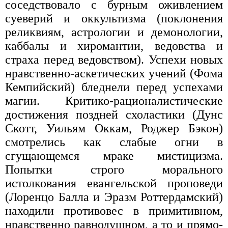
соседствовало с бурным оживлением
суеверий и оккультизма (поклонения
реликвиям, астрологии и демонологии,
каббалы и хиромантии, ведовства и
страха перед ведовством). Успехи новых
нравственно-аскетических учений (Фома
Кемпийский) бледнели перед успехами
магии. Критико-рационалистические
достижения поздней схоластики (Дунс
Скотт, Уильям Оккам, Роджер Бэкон)
смотрелись как слабые огни в
сгущающемся мраке мистицизма.
Попытки строго морального
истолкования евангельской проповеди
(Лоренцо Балла и Эразм Роттердамский)
находили противовес в примитивном,
нравственно равнодушном, а то и прямо-