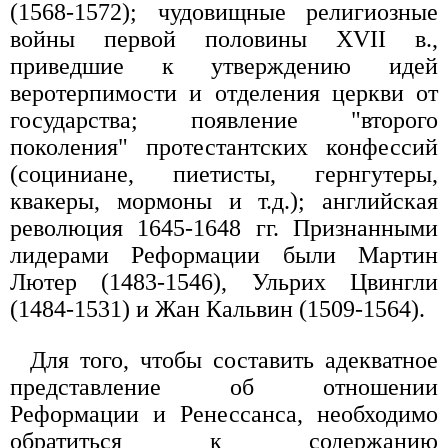
(1568-1572); чудовищные религиозные
войны первой половины XVII в.,
приведшие к утверждению идей
веротерпимости и отделения церкви от
государства; появление "второго
поколения" протестантских конфессий
(социнианe, пиетисты, гернгутеры,
квакеры, мормоны и т.д.); английская
революция 1645-1648 гг. Признанными
лидерами Реформации были Мартин
Лютер (1483-1546), Ульрих Цвингли
(1484-1531) и Жан Кальвин (1509-1564).
Для того, чтобы составить адекватное
представление об отношении
Реформации и Ренессанса, необходимо
обратиться к содержанию