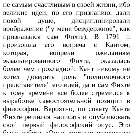
не самым счастливым в своей жизни, ибо
великие идеи, по его признанию, дали
покой душе, дисциплинировали
воображение ("у меня безудержное", как
признавался сам Фихте). В 1791 г.
произошла его встреча с Кантом,
которая, вопреки ожиданиям
экзальтированного Фихте, оказалась
более чем прохладной: Кант никому не
хотел доверить роль "полномочного
представителя" его идей, да и сам Фихте
к тому времени все более стремился к
выработке самостоятельной позиции в
философии. Вероятно, по совету Канта
Фихте решился написать и опубликовать
свой первый философский опус. Это
была работа «Опыт критики всяческого