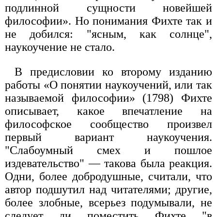
подлинной сущности новейшей
философии». Но понимания Фихте так и
не добился: "ясным, как солнце",
наукоучение не стало.
В предисловии ко второму изданию
работы «О понятии наукоучений, или так
называемой философии» (1798) Фихте
описывает, какое впечатление на
философское сообщество произвел
первый вариант наукоучения.
"Слабоумный смех и пошлое
издевательство" — такова была реакция.
Одни, более добродушные, считали, что
автор подшутил над читателями; другие,
более злобные, всерьез подумывали, не
следует ли поместить Фихте "в