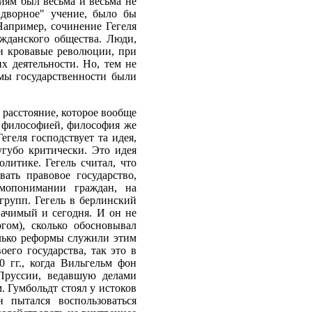
иям был весьма и весьма не
идворное" учение, было бы
Например, сочинение Гегеля
ажданского общества. Люди,
 и кровавые революции, при
х деятельности. Но, тем не
емы государственности были
 расстояние, которое вообще
с философией, философия же
геля господствует та идея,
угубо критически. Это идея
литике. Гегель считал, что
ать правовое государство,
имопонимании граждан, на
групп. Гегель в берлинский
начимый и сегодня. И он не
гом), сколько обосновывал
олько реформы служили этим
его государства, так это в
 гг., когда Вильгельм фон
Пруссии, ведавшую делами
 Гумбольдт стоял у истоков
н пытался воспользоваться