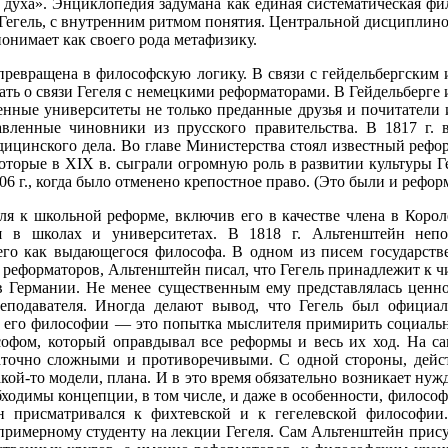
уха». Энциклопедия задумана как единая систематическая фил
ам Гегель, с внутренним ритмом понятия. Центральной дисципли
понимает как своего рода метафизику.
 превращена в философскую логику. В связи с гейдельбергски
ать о связи Гегеля с немецкими реформаторами. В Гейдельберге и
енные университеты не только преданные друзья и почитатели 
вленные чиновники из прусского правительства. В 1817 г.
дицинского дела. Во главе Министерства стоял известный рефо
которые в XIX в. сыграли огромную роль в развитии культуры 
806 г., когда было отменено крепостное право. (Это были и рефо
ля к школьной реформе, включив его в качестве члена в Кор
 в школах и университетах. В 1818 г. Альтенштейн непос
его как выдающегося философа. В одном из писем государств
х реформаторов, Альтенштейн писал, что Гегель принадлежит к 
 Германии. Не менее существенным ему представлялась ценн
реподавателя. Иногда делают вывод, что Гегель был официа
 в его философии — это попытка мыслителя примирить социальн
офом, который оправдывал все реформы и весь их ход. На с
аточно сложными и противоречивыми. С одной стороны, дейст
акой-то модели, плана. И в это время обязательно возникает ну
ходимы концепции, в том числе, и даже в особенности, философ
он присматривался к фихтевской и к гегелевской философи
римерному студенту на лекции Гегеля. Сам Альтенштейн прису