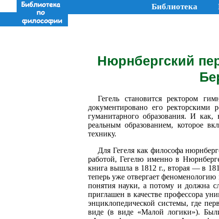
Библиотека
Нюрнбергский пери
Бе
Гегель становится ректором гим
документировано его ректорскими р
гуманитарного образования. И как, 
реальным образованием, которое вк
технику.
Для Гегеля как философа нюрнберг
работой, Гегелю именно в Нюрнберге
книга вышла в 1812 г., вторая — в 181
теперь уже отвергает феноменологию в
понятия науки, а потому и должна сл
приглашен в качестве профессора уни
энциклопедической системы, где пер
виде (в виде «Малой логики»). Был