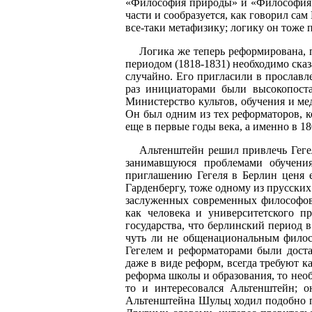
«Философия природы» и «Философия д
части и сообразуется, как говорил с
все-таки метафизику; логику он тоже 
Логика же теперь реформирована,
периодом (1818-1831) необходимо сказ
случайно. Его пригласили в прославл
раз инициаторами были высокопоста
Министерство культов, обучения и ме
Он был одним из тех реформаторов, 
еще в первые годы века, а именно в 1
Альтенштейн решил привлечь Геге
занимавшуюся проблемами обучения
приглашению Гегеля в Берлин ценя 
Гарденбергу, тоже одному из прусски
заслуженных современных философов
как человека и университетского п
государства, что берлинский период
чуть ли не общенациональным филос
Гегелем и реформаторами были дост
даже в виде реформ, всегда требуют к
реформа школы и образования, то необ
то и интересовался Альтенштейн; 
Альтенштейна Шульц ходил подобно п