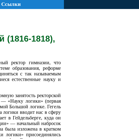
Ссылки
 (1816-1818),
ный ректор гимназии, что
теме образования, реформе
единяться с так называемым
иеся естественные науку и
омную занятость ректорской
е — «Науку логики» (первая
аемой Большой логике. Гегель
а логики вводит нас в сферу
ет в Гейдельберге, куда он
едии» — начальный набросок
на была изложена в кратком
ки логики» присоединялись