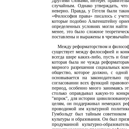
Другими словами, интерес правитель
случайным. Однако утверждать, чт
неверно. Правда, у Гегеля были так
«Философия права» писалось с учето
которые подобно Альтенштейну ориен
определенных условиях могли найти 
менее, это было сложное теоретичес
поставлены и выражены в чрезвычайн
Между реформаторством и философие
существует между философией и конк
всегда шире каких-либо, пусть и бл
которая была не чужда реформаторам
мирного разрешения социальных конф
общество, которое должно, с одной
основывается на законодательно п
согласовании всех функций правовог
период, особенно много занимаясь э
столько оправдывал какую-то конк
"впрок", для истории цивилизованну
целям, он поддерживал немецких реф
проводимой им культурной политике
Гумбольдт был тайным советником 
культуры и образования. Он был приз
продуманной культурно-образовател