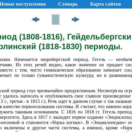
Новые поступления
Словарь
Карта сайтов
од (1808-1816), Гейдельбергский
рлинский (1818-1830) периоды.
назии. Начинается нюрнбергский период. Гегель — необыч
ечами. Из этих речей видно, какое значение он придает сис
вместе с тем, чисто гимназическое образование начинает со
лючает не только гуманистическую культуру, но и развивающ
ский период стал чрезвычайно продуктивным. Несмотря на огр
 удалось написать и опубликовать свое главное произведени
3 г., третья - в 1815 г.). Речь идет в данном случае о так назыв
 качестве первооснования системы. И считает, что именно наук
ужить таковым основанием. С 1816 по 1818 гг. Гегель препода
верситета. Здесь в 1817 г. выходит первое издание «Энциклоп
воосновой и становится «Наука логики». В «Энциклопедии» о
и включены и другие части системы, а именно, кроме «Нау