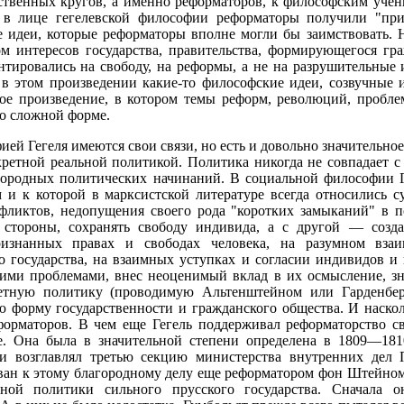
ственных кругов, а именно реформаторов, к философским учен
о в лице гегелевской философии реформаторы получили "пр
ие идеи, которые реформаторы вполне могли бы заимствовать. 
м интересов государства, правительства, формирующегося гр
тировались на свободу, на реформы, а не на разрушительные
в этом произведении какие-то философские идеи, созвучные и
кое произведение, в котором темы реформ, революций, пробл
о сложной форме.
й Гегеля имеются свои связи, но есть и довольно значительное
ретной реальной политикой. Политика никогда не совпадает 
агородных политических начинаний. В социальной философии Ге
 и к которой в марксистской литературе всегда относились с
ликтов, недопущения своего рода "коротких замыканий" в по
 стороны, сохранять свободу индивида, а с другой — создав
ризнанных правах и свободах человека, на разумном вза
о государства, на взаимных уступках и согласии индивидов и 
тими проблемами, внес неоценимый вклад в их осмысление, з
ретную политику (проводимую Альтенштейном или Гарденбер
ю форму государственности и гражданского общества. И наск
орматоров. В чем еще Гегель поддерживал реформаторство сво
. Она была в значительной степени определена в 1809—1810
и возглавлял третью секцию министерства внутренних дел 
ван к этому благородному делу еще реформатором фон Штейном.
ьной политики сильного прусского государства. Сначала о