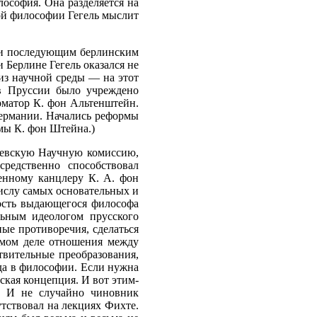
ософия. Она разделяется на
ной философии Гегель мыслит
м и последующим берлинским
 Берлине Гегель оказался не
из научной среды — на этот
 в Пруссии было учреждено
рматор К. фон Альтенштейн.
Германии. Начались реформы
рмы К. фон Штейна.)
олевскую Научную комиссию,
редственно способствовал
енному канцлеру К. А. фон
числу самых основательных и
ость выдающегося философа
льным идеологом прусского
ые противоречия, сделаться
амом деле отношения между
вительные преобразования,
жда в философии. Если нужна
ская концепция. И вот этим-
и. И не случайно чиновник
тствовал на лекциях Фихте.