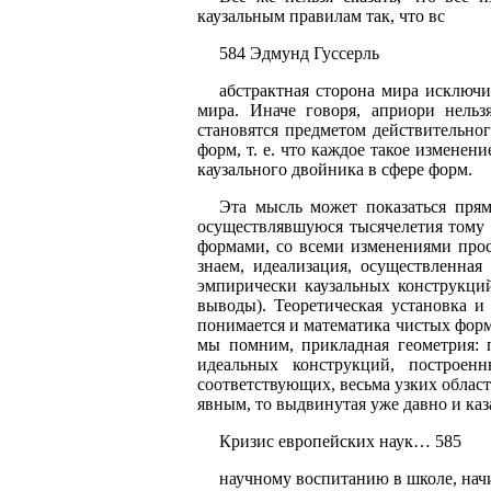
каузальным правилам так, что вс
584 Эдмунд Гуссерль
абстрактная сторона мира исключи
мира. Иначе говоря, априори нельз
становятся предметом действительно
форм, т. е. что каждое такое изменен
каузального двойника в сфере форм.
Эта мысль может показаться пря
осуществлявшуюся тысячелетия тому н
формами, со всеми изменениями прос
знаем, идеализация, осуществленная
эмпирически каузальных конструкций
выводы). Теоретическая установка и
понимается и математика чистых форм
мы помним, прикладная геометрия: 
идеальных конструкций, построен
соответствующих, весьма узких облас
явным, то выдвинутая уже давно и каз
Кризис европейских наук… 585
научному воспитанию в школе, начи