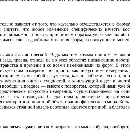
тельно зависит от того, что каузально осуществляется в форма
я считать, что любое изменение специфических качеств во
го и возможного опыта, причинным образом указывает на абс
ие имеет своего двойника в царстве форм, а совокупное измене
мо-таки фантастической. Ведь мы тем самым принимаем дав
азад, правда, отнюдь не во всех областях идеализацию простр
транства и времени и со всеми изменениями их форм. В этом
 искусством измерения не просто как искусством измерения,
 (причем, само собой разумеется, как и любое искусство, он
 тематизация чистых сущностей и конструкций ведет к чисто
 вообще); а позднее — вместе с поворотом, который нами уже б
практическое искусство измерения, осуществляющееся на осн
ных с их помощью. Следовательно, возникает практическ
тях конкретно-причинной объективации физического мира. Коль 
авшаяся странной мысль перестала казаться странной, а благодар
нающемуся уже в детском возрасте, эта мысль обрела, наоборот, 