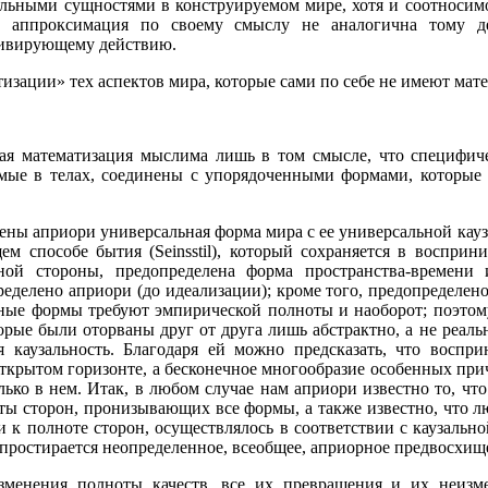
льными сущностями в конструируемом мире, хотя и соотносим
и аппроксимация по своему смыслу не аналогична тому д
ивирующему действию.
тизации» тех аспектов мира, которые сами по себе не имеют мате
ая математизация мыслима лишь в том смысле, что специфиче
мые в телах, соединены с упорядоченными формами, которые 
ены априори универсальная форма мира с ее универсальной каузал
м способе бытия (Seinsstil), который сохраняется в воспри
ной стороны, предопределена форма пространства-времени 
еделено априори (до идеализации); кроме того, предопределено
ые формы требуют эмпирической полноты и наоборот; поэтому
орые были оторваны друг от друга лишь абстрактно, а не реальн
ая каузальность. Благодаря ей можно предсказать, что восп
ткрытом горизонте, а бесконечное многообразие особенных при
лько в нем. Итак, в любом случае нам априори известно то, чт
ты сторон, пронизывающих все формы, а также известно, что л
и к полноте сторон, осуществлялось в соответствии с каузальн
 простирается неопределенное, всеобщее, априорное предвосхищ
изменения полноты качеств, все их превращения и их неизм