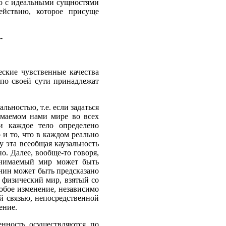
о с идеальными сущностями
ействию, которое присуще
-
ские чувственные качества
по своей сути принадлежат
ьностью, т.е. если задаться
нимаемом нами мире во всех
и каждое тело определено
 и то, что в каждом реально
 эта всеобщая каузальность
о. Далее, вообще-то говоря,
ринимаемый мир может быть
чин может быть предсказано
о физический мир, взятый со
юбое изменение, независимо
ой связью, непосредственной
ение.
енность осуществляются по