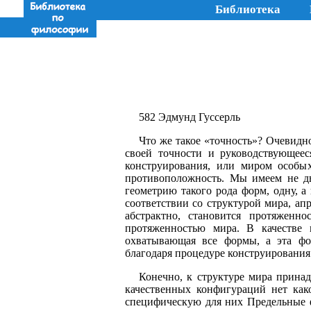
Библиотека
582 Эдмунд Гуссерль
Что же такое «точность»? Очевидн
своей точности и руководствующее
конструирования, или миром особых
противоположность. Мы имеем не дв
геометрию такого рода форм, одну, 
соответствии со структурой мира, ап
абстрактно, становится протяженн
протяженностью мира. В качестве 
охватывающая все формы, а эта фо
благодаря процедуре конструирования
Конечно, к структуре мира прина
качественных конфигураций нет как
специфическую для них Предельные ф