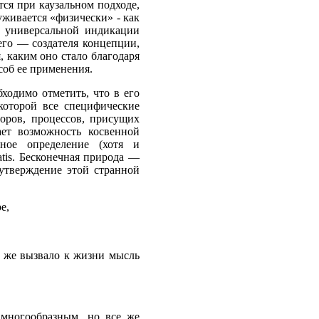
тся при каузальном подходе,
уживается «физически» - как
б универсальной индикации
него — создателя концепции,
 каким оно стало благодаря
соб ее применения.
ходимо отметить, что в его
которой все специфические
оров, процессов, присущих
ет возможность косвенной
ное определение (хотя и
tis. Бесконечная природа —
утверждение этой странной
е,
о же вызвало к жизни мысль
 многообразным, но все же