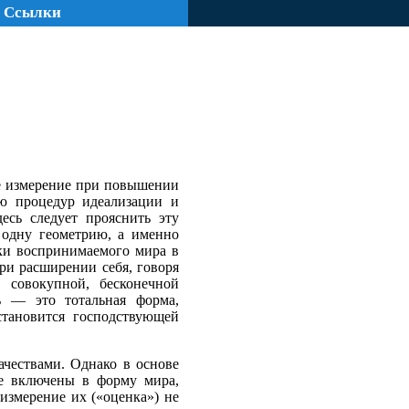
Ссылки
ое измерение при повышении
ю процедур идеализации и
есь следует прояснить эту
 одну геометрию, а именно
ски воспринимаемого мира в
ри расширении себя, говоря
й совокупной, бесконечной
ь — это тотальная форма,
тановится господствующей
ачествами. Однако в основе
не включены в форму мира,
измерение их («оценка») не