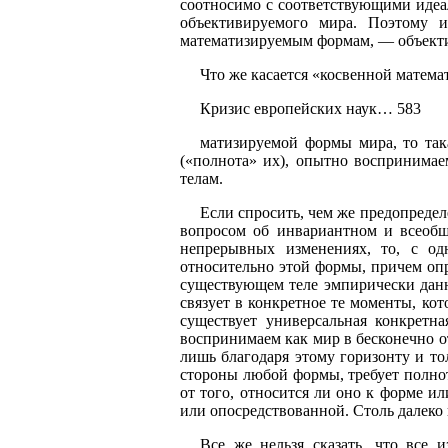
соотносимо с соответствующими идеа
объективируемого мира. Поэтому 
математизируемым формам, — объект
Что же касается «косвенной матема
Кризис европейских наук… 583
матизируемой формы мира, то так
(«полнота» их), опытно воспринимае
телам.
Если спросить, чем же предопредел
вопросом об инвариантном и всеобще
непрерывных изменениях, то, с од
относительно этой формы, причем опр
существующем теле эмпирически данн
связует в конкретное те моменты, кот
существует универсальная конкретн
воспринимаем как мир в бесконечно о
лишь благодаря этому горизонту и то
стороны любой формы, требует полно
от того, относится ли оно к форме ил
или опосредствованной. Столь далеко
Все же нельзя сказать, что все 