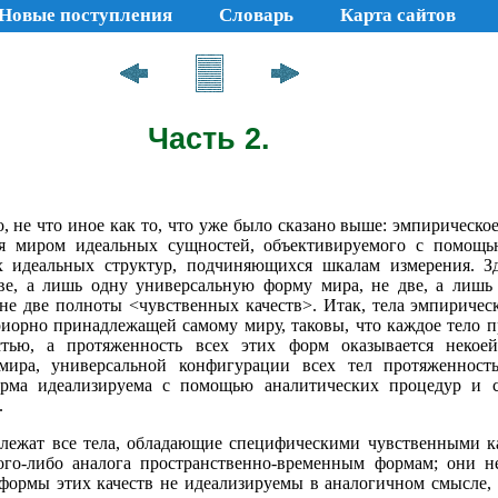
Новые поступления
Словарь
Карта сайтов
Часть 2.
о, не что иное как то, что уже было сказано выше: эмпирическ
ся миром идеальных сущностей, объективируемого с помощь
 идеальных структур, подчиняющихся шкалам измерения. Зд
е, а лишь одну универсальную форму мира, не две, а лишь
а не две полноты <чувственных качеств>. Итак, тела эмпириче
риорно принадлежащей самому миру, таковы, что каждое тело п
остью, а протяженность всех этих форм оказывается некое
мира, универсальной конфигурации всех тел протяженност
рма идеализируема с помощью аналитических процедур и с
.
длежат все тела, обладающие специфическими чувственными к
ого-либо аналога пространственно-временным формам; они 
ормы этих качеств не идеализируемы в аналогичном смысле, 