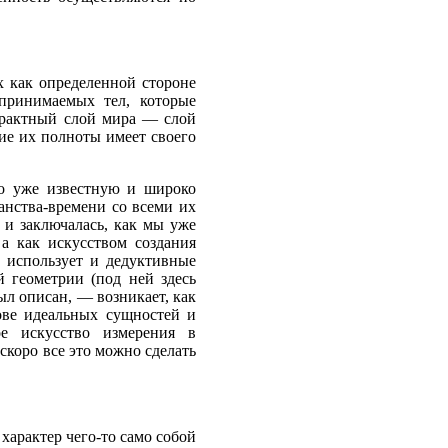
х как определенной стороне
спринимаемых тел, которые
трактный слой мира — слой
ние их полноты имеет своего
но уже известную и широко
анства-времени со всеми их
 и заключалась, как мы уже
 а как искусством создания
о использует и дедуктивные
й геометрии (под ней здесь
ыл описан, — возникает, как
ове идеальных сущностей и
ое искусство измерения в
скоро все это можно сделать
характер чего-то само собой