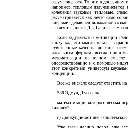
разумеющегося. То, что в донаучном о
например, тепловым излучением тел, 
колебания звуковые, тепловые, след
рассматривается как нечто само собо
впервые сделавшей возможной создани
его деятельности. Для Галилея само 
Если задуматься о мотивации Гал
эпоху ход его мысли казался странн
чувственные качества должны рассма
идеальным формам, всегда принима
математизации в полном смысле 
опосредствованно и с помощью индук
этот конкретный универсум каузальн
концепции.
Все же вначале следует ответить н
586 Эдмунд Гуссерль
математизация которого весьма ог
Галилея?
г) Движущие мотивы галилеевской
Уже здесь налицо повод, еще вес