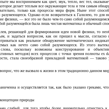
пыте мы воспринимаем как цвет, звук, тепло, вес тел, оказывае
которое делает теплым все окружающие тела и тем самым обнар
овательно, только как процессы мира форм. Ныне этот спосо
й разумеющееся. Однако если возвратиться к Галилею, то для 
е физики, — все это не было чем-то само собой разумеющимся,
собой разумеющейся была лишь чистая математика и обычный спо
илея, решающей для формирования идеи новой физики, то необ
ым, и задаться вопросом, как он пришел к мысли, согласно 
триваться как реальное обнаружение математических индикат
емых как нечто само собой разумеющееся. Из этого вытека
слова, поскольку возможны конструирование и объектив
тивных методов) всех процессов с точки зрения полноты ex da
ости, стала своеобразной прикладной математикой — таково 
а вопрос, что же вызвало к жизни в этом традиционно данном мир
раниченна и осуществляется так, как было указано греками, чт
 концепции природы
ьма слабый, для того чтобы более внимательно отнестись к