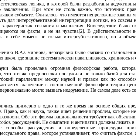
истотелевская логика, в которой были разработаны дедуктивн
ь заключения. При этом не столь важно, что источник пра
слящем субъекте. Считалось, что имеются непреложные законы 
уть для интерсубъективной интерпретации логики, но совсем н
т характеристик сознания и мышления. Впоследствии было по
опираются на факты, а не на чувства[2]. В действительности 
ла в себе момент не только интерсубъективного, но и объек
мнению В.А.Смирнова, неразрывно было связано со становлени
х школ, где знание систематически накапливалось, хранилось и 
уки была проделана огромная философская работа, котора
, что эти же предпосылки послужили не только базой для ста
убокий параллелизм между наукой и правом как по способа
ясняется включение в состав научной философии теории ценн
первоначально могло вызвать недоумение. На самом деле есть с
явились примерно в одно и то же время на основе общих пр
е. Право, как и наука, также ищет решения проблем, которые 
разности. Обе эти формы рациональности требуют как объектив
собов рассуждений. Не симпатии и антипатии должны лежать в 
ые способы рассуждения и определенные процедуры при
ссуального права, которое устанавливает, что считать фактом,