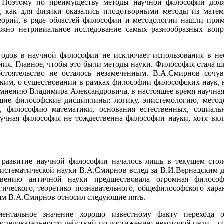
. Поэтому по преимуществу методы научной философии долж
, как для физики оказались плодотворными методы из матема
еорий, в ряде областей философии и методологии нашли прим
жно нетривиальное исследование самых разнообразных вопр
тодов в научной философии не исключает использования в н
ния. Главное, чтобы это были методы науки. Философия стала 
тоятельство не осталось незамеченным. В.А.Смирнов сочув
ким, о существовании в рамках философии философских наук, к
 мнению Владимира Александровича, в настоящее время научная
ющие философские дисциплины: логику, эпистемологию, метод
, философию математики, основания естественных, социаль
аучная философия не тождественна философии науки, хотя вк
е развитие научной философии началось лишь в текущем стол
систематической науки В.А.Смирнов вслед за В.И.Вернадским 
овению античной науки предшествовала огромная философ
ического, теоретико–познавательного, общефилософского хара
кам В.А.Смирнов относил следующие пять.
ентальное значение хорошо известному факту перехода 
оследовательности действий по достижению некоторой цели – с