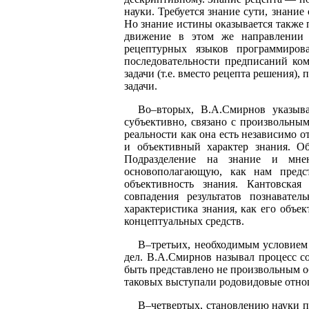
науки. Требуется знание сути, знани
Но знание истины оказывается также 
движение в этом же направлении 
рецептурных языков программиров
последовательности предписаний ко
задачи (т.е. вместо рецепта решения)
задачи.
Во–вторых, В.А.Смирнов указыва
субъективно, связано с произвольны
реальности как она есть независимо 
и объективный характер знания. О
Подразделение на знание и мнен
основополагающую, как нам предст
объективность знания. Кантовская
совпадения результатов познавате
характеристика знания, как его объе
концептуальных средств.
В–третьих, необходимым условием
дел. В.А.Смирнов называл процесс с
быть представлено не произвольным о
таковых выступали родовидовые отно
В–четвертых, становлению науки 