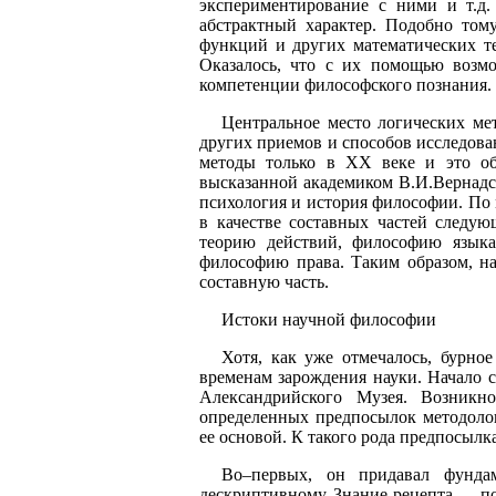
экспериментирование с ними и т.д
абстрактный характер. Подобно тому
функций и других математических т
Оказалось, что с их помощью возмо
компетенции философского познания.
Центральное место логических ме
других приемов и способов исследова
методы только в XX веке и это обс
высказанной академиком В.И.Вернадс
психология и история философии. По
в качестве составных частей следу
теорию действий, философию языка
философию права. Таким образом, н
составную часть.
Истоки научной философии
Хотя, как уже отмечалось, бурно
временам зарождения науки. Начало 
Александрийского Музея. Возникн
определенных предпосылок методолог
ее основой. К такого рода предпосыл
Во–первых, он придавал фундам
дескриптивному. Знание рецепта — п