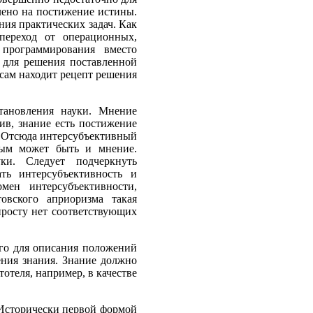
елено на постижение истины.
ния практических задач. Как
ереход от операционных,
программирования вместо
 для решения поставленной
 сам находит рецепт решения
тановления науки. Мнение
ив, знание есть постижение
ь. Отсюда интерсубъективный
вным может быть и мнение.
ки. Следует подчеркнуть
ть интерсубъективность и
мен интерсубъективности,
овского априоризма такая
просту нет соответствующих
ого для описания положений
ения знания. Знание должно
отеля, например, в качестве
 Исторически первой формой