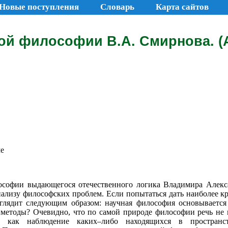
Новые поступления
Словарь
Карта сайтов
ой философии В.А. Смирнова. (А
ме
ософии выдающегося отечественного логика Владимира Алек
ализу философских проблем. Если попытаться дать наиболее кр
ыглядит следующим образом: научная философия основывается
 методы? Очевидно, что по самой природе философии речь не
р, как наблюдение каких–либо находящихся в пространс