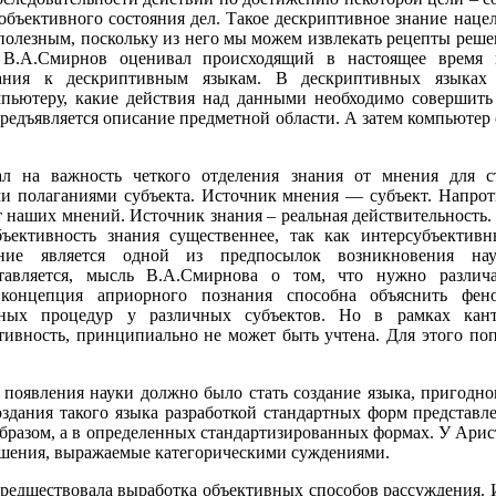
е объективного состояния дел. Такое дескриптивное знание нац
полезным, поскольку из него мы можем извлекать рецепты реше
В.А.Смирнов оценивал происходящий в настоящее время п
ания к дескриптивным языкам. В дескриптивных языках 
мпьютеру, какие действия над данными необходимо совершить
, предъявляется описание предметной области. А затем компьютер
л на важность четкого отделения знания от мнения для с
ми полаганиями субъекта. Источник мнения — субъект. Напрот
от наших мнений. Источник знания – реальная действительност
бъективность знания существеннее, так как интерсубъекти
ие является одной из предпосылок возникновения нау
авляется, мысль В.А.Смирнова о том, что нужно различа
 концепция априорного познания способна объяснить фено
льных процедур у различных субъектов. Но в рамках кант
ктивность, принципиально не может быть учтена. Для этого по
 появления науки должно было стать создание языка, пригодн
оздания такого языка разработкой стандартных форм представл
бразом, а в определенных стандартизированных формах. У Арист
шения, выражаемые категорическими суждениями.
предшествовала выработка объективных способов рассуждения.