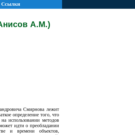
Ссылки
нисов А.М.)
сандровича Смирнова лежит
аткое определение того, что
 на использовании методов
 может идти о преобладании
тве и времени объектов,