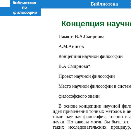
Библиотека
Концепция научн
Памяти В.А.Смирнова
А.М.Анисов
Концепция научной философии
В.А.Смирнова*
Проект научной философии
Место научной философии в систе
философского знани
В основе концепции научной фил
идея применения точных методов к ан
такое научная философия, то оно в
науки. Но каковы могли бы быть эти
таких исследовательских процеду