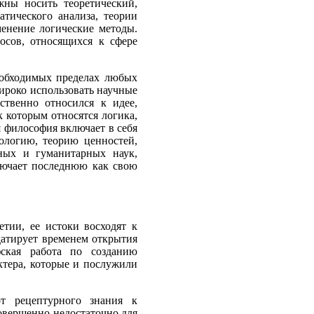
ны носить теоретический,
тического анализа, теории
енение логические методы.
осов, относящихся к сфере
еобходимых пределах любых
широко использовать научные
ственно относился к идее,
 которым относятся логика,
 философия включает в себя
ологию, теорию ценностей,
ных и гуманитарных наук,
лючает последнюю как свою
етии, ее истоки восходят к
датирует временем открытия
ская работа по созданию
ктера, которые и послужили
от рецептурного знания к
овершенно недостаточно для