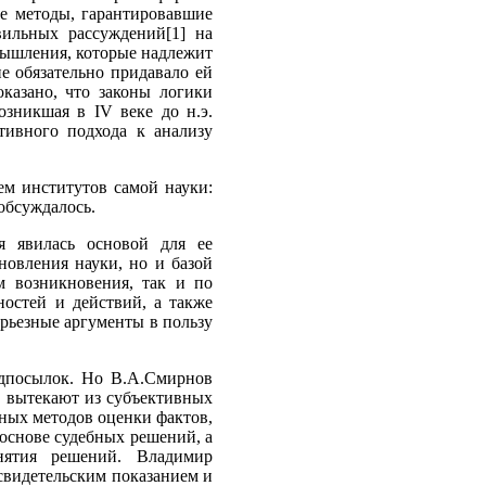
ые методы, гарантировавшие
вильных рассуждений[1] на
мышления, которые надлежит
е обязательно придавало ей
казано, что законы логики
возникшая в IV веке до н.э.
тивного подхода к анализу
ем институтов самой науки:
обсуждалось.
я явилась основой для ее
новления науки, но и базой
м возникновения, так и по
остей и действий, а также
ерьезные аргументы в пользу
едпосылок. Но В.А.Смирнов
не вытекают из субъективных
ных методов оценки фактов,
основе судебных решений, а
нятия решений. Владимир
 свидетельским показанием и