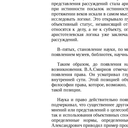
представления рассуждений стала ар
при истинности посылок истинност
протяжении веков искали в самом мы
исследовать логике. Это открывало п
объективный статус, независящий о
относятся к делу, а не к субъекту, 
аристотелевская логика уже заключа
рассуждений.
В–пятых, становление науки, по 
появлением музеев, библиотек, научны
Таким образом, до появления на
возникновения. В.А.Смирнов отмечал
появления права. Он усматривал гл
внутренней сути. Этой позицией объ
философии права, которое, возможно, 
такой позиции.
Наука и право действительно по
подчеркивал, что существеннее друго
мнений или представлений о целесооб
так и использования объективных спо
определенные нормы, определенн
Александрович приводил пример проце