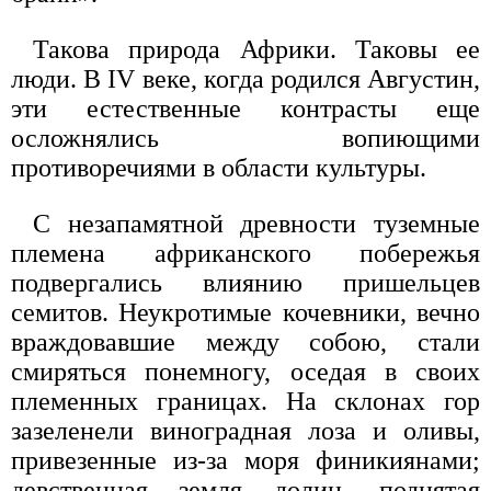
Такова природа Африки. Таковы ее
люди. В IV веке, когда родился Августин,
эти естественные контрасты еще
осложнялись вопиющими
противоречиями в области культуры.
С незапамятной древности туземные
племена африканского побережья
подвергались влиянию пришельцев
семитов. Неукротимые кочевники, вечно
враждовавшие между собою, стали
смиряться понемногу, оседая в своих
племенных границах. На склонах гор
зазеленели виноградная лоза и оливы,
привезенные из-за моря финикиянами;
девственная земля долин, поднятая