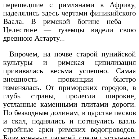
перешедшие с римлянами в Африку,
наделялись здесь чертами финикийского
Ваала. В римской богине неба —
Целестине — туземцы видели свою
древнюю Астарту...
Впрочем, на почве старой пунийской
культуры и римская цивилизация
прививалась весьма успешно. Самая
внешность провинции быстро
изменялась. От приморских городов, в
глубь страны, пролегли широкие,
устланные каменными плитами дороги.
По безводным долинам, в царстве песков
и скал, поднялись и потянулись вдаль
стройные арки римских водопроводов.
Близ военных лагерей, среди пустынных