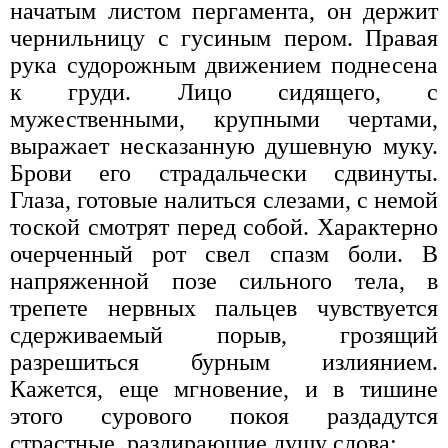
начатым листом пергамента, он держит
чернильницу с гусиным пером. Правая
рука судорожным движением поднесена
к груди. Лицо сидящего, с
мужественными, крупными чертами,
выражает несказанную душевную муку.
Брови его страдальчески сдвинуты.
Глаза, готовые налиться слезами, с немой
тоской смотрят перед собой. Характерно
очерченный рот свел спазм боли. В
напряженной позе сильного тела, в
трепете нервных пальцев чувствуется
сдерживаемый порыв, грозящий
разрешиться бурным излиянием.
Кажется, еще мгновение, и в тишине
этого сурового покоя раздадутся
страстные, раздирающие душу слова: