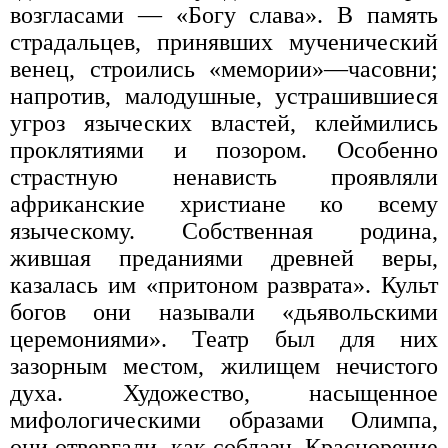
возгласами — «Богу слава». В память
страдальцев, принявших мученический
венец, строились «мемории»—часовни;
напротив, малодушные, устрашившиеся
угроз языческих властей, клеймились
проклятиями и позором. Особенно
страстную ненависть проявляли
африканские христиане ко всему
языческому. Собственная родина,
жившая преданиями древней веры,
казалась им «притоном разврата». Культ
богов они называли «дьявольскими
церемониями». Театр был для них
зазорным местом, жилищем нечистого
духа. Художество, насыщенное
мифологическими образами Олимпа,
они отвергали, как соблазн. Красноречие