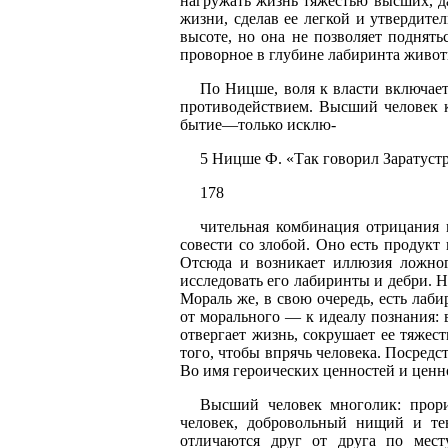
нагружать жизнь тяжестью высших, да
жизни, сделав ее легкой и утвердит
высоте, но она не позволяет поднять
проворное в глубине лабиринта животн
По Ницше, воля к власти включает
противодействием. Высший человек к
бытие—только исклю-
5 Ницше Ф. «Так говорил Заратустра
178
чительная комбинация отрицания 
совести со злобой. Оно есть продукт
Отсюда и возникает иллюзия ложног
исследовать его лабиринты и дебри. 
Мораль же, в свою очередь, есть лаби
от морального — к идеалу познания: в
отвергает жизнь, сокрушает ее тяжес
того, чтобы впрячь человека. Посредс
Во имя героических ценностей и ценно
Высший человек многолик: прориц
человек, добровольный нищий и тен
отличаются друг от друга по мест