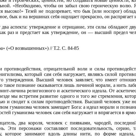
же и героических, ценностей, но создавать новые ценности, к
ельной. «Необходимо, чтобы он забыл свою героическую волю. 
ся высоко!» Тезей не подозревает, что бык [или носорог) обл
ое, бык и на вершинах себя ощущает прекрасно, он распрягает 
 два аспекта: утверждение и отрицание, эти силы обладают дву
ак раз и предстает как утверждение, он — высший предел чел
» («О возвышенных») // Т.2. С. 84-85
и противодействия, отрицательной воли и силы противодейст
 нигилизма, который сам себя нагружает, являясь силой против
о утверждения. Высший человек заявляет, что имеет отноше
Но такое познание оказывается лишь личиной морали, а нить л
ринт-личина религиозного и аскетического идеала. От аскетичес
езде мы встретим развитие одного и того же стремления, котор
тью и сводит к силам противодействия. Высший человек уже не
твом гуманизма человек замещает Бога: а идеал морали и позна
стей гуманизма человек сам себя нагружает и впрягается в ярмо
атель, два короля, человек с пиявками, чародей, последни
ь. Эти персонажи составляют последовательность, серию, 
у, которое занимают вдоль длины нити, по форме идеала,