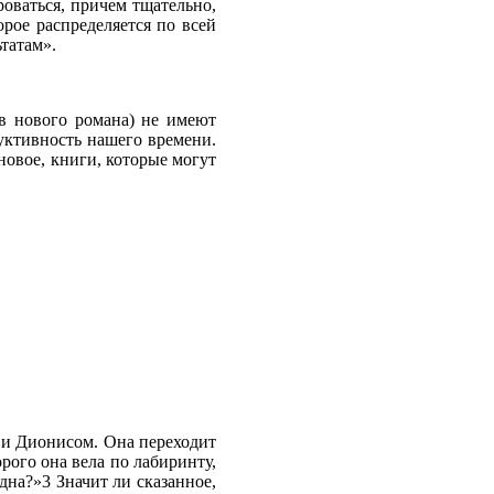
оваться, причем тщательно,
рое распределяется по всей
татам».
ив нового романа) не имеют
дуктивность нашего времени.
новое, книги, которые могут
 и Дионисом. Она переходит
рого она вела по лабиринту,
дна?»3 Значит ли сказанное,