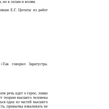
 но к силам и волям.
оловым Е.Г. Цитаты из работ
Так говорил Заратустра.
ем речь идет о герое, ловко
ет теорию высшего человека
ься одна из частей высшего
ть, привычка взваливать не