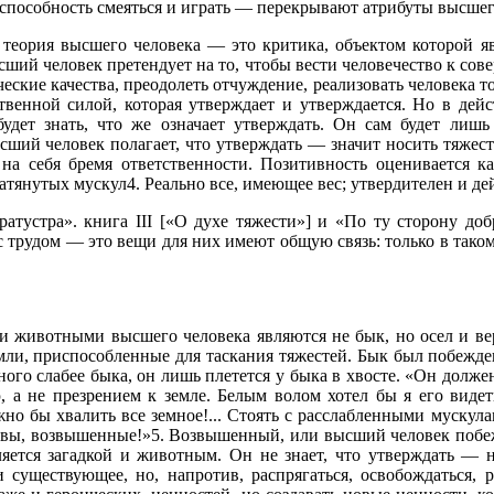
еспособность смеяться и играть — перекрывают атрибуты высшего
теория высшего человека — это критика, объектом которой яв
ший человек претендует на то, чтобы вести человечество к сов
еские качества, преодолеть отчуждение, реализовать человека т
твенной силой, которая утверждает и утверждается. Но в дейс
удет знать, что же означает утверждать. Он сам будет лишь
ший человек полагает, что утверждать — значит носить тяжест
на себя бремя ответственности. Позитивность оценивается как
тянутых мускул4. Реально все, имеющее вес; утвердителен и де
атустра». книга III [«О духе тяжести»] и «По ту сторону доб
 с трудом — это вещи для них имеют общую связь: только в тако
му и животными высшего человека являются не бык, но осел и
ли, приспособленные для таскания тяжестей. Бык был побежден
го слабее быка, он лишь плетется у быка в хвосте. «Он должен
ю, а не презрением к земле. Белым волом хотел бы я его виде
жно бы хвалить все земное!... Стоять с расслабленными муску
ас, вы, возвышенные!»5. Возвышенный, или высший человек поб
вляется загадкой и животным. Он не знает, что утверждать — н
и существующее, но, напротив, распрягаться, освобождаться, 