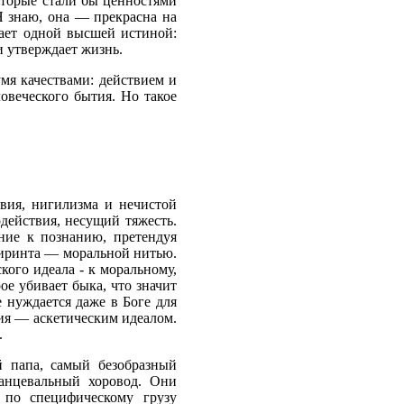
оторые стали бы ценностями
Я знаю, она — прекрасна на
адает одной высшей истиной:
и утверждает жизнь.
мя качествами: действием и
овеческого бытия. Но такое
вия, нигилизма и нечистой
одействия, несущий тяжесть.
ние к познанию, претендуя
абиринта — моральной нитью.
кого идеала - к моральному,
ое убивает быка, что значит
 нуждается даже в Боге для
ния — аскетическим идеалом.
.
й папа, самый безобразный
танцевальный хоровод. Они
 по специфическому грузу