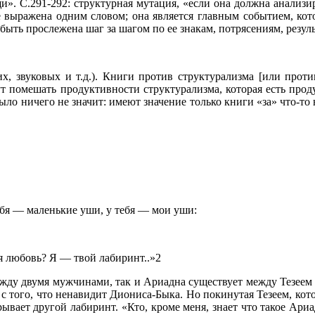
». С.291-292: структурная мутация, «если она должна анализир
 выражена одним словом; она является главным событием, кото
ыть прослежена шаг за шагом по ее знакам, потрясениям, резуль
х, звуковых и т.д.). Книги против структурализма [или прот
ут помешать продуктивности структурализма, которая есть про
ыло ничего не значит: имеют значение только книги «за» что-то 
ебя — маленькие уши, у тебя — мои уши:
ся любовь? Я — твой лабиринт..»2
ду двумя мужчинами, так и Ариадна существует между Тезеем
 с того, что ненавидит Диониса-Быка. Но покинутая Тезеем, кото
вает другой лабиринт. «Кто, кроме меня, знает что такое Ариа