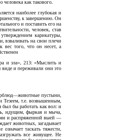
 человека как такового.
ляется наиболее глубокая и
ершенству, к завершению. Он
отального и поставить его на
твительности, человек, став
 утверждением карикатуры,
и, взваливать на свои плечи
 вес того, что он несет, а
йственен
ра и зла», 213: «Мыслить и
м виде и переживали они это
 верблюд—животные пустыни,
 Тезеем, т.е. возвышенным,
 был бы работать как вол: и
ть, идущим, фыркая и мыча,
лами и распряженной выей —
еждает животных, загадывает
е означает таскать тяжести,
разгружать все живущее. Не