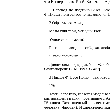
что Вагнер — это Тезей, Козима — Ар
1 Перевод по изданию Gilles Deleu
Ф.Ницше приводятся по изданию: Ф.Ни
2 Образумься, Ариадна!
Малы уши твои, мои уши твои:
Умное слово вмести!
Если не ненавидишь себя, как люби
Я твой лабиринт...»
Дионисовые дифирамбы. Жалоба
Стихотворения.» М. 1993. С.409]
3 Ницше Ф. Ессе Homo. «Так говорил
176
Тезей, вероятно, является моделью
разгадавшем загадки, посетившем ла
IV книги. Возвышенный человек имену
человека [Чародей). И характеристик