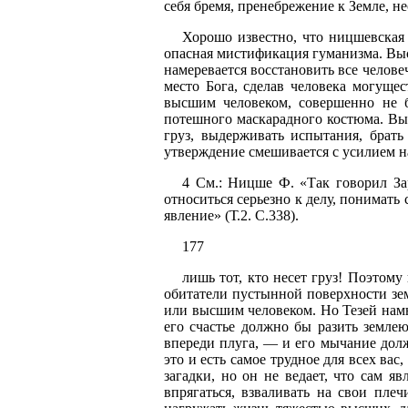
себя бремя, пренебрежение к Земле, н
Хорошо известно, что ницшевская 
опасная мистификация гуманизма. Выс
намеревается восстановить все человеч
место Бога, сделав человека могущес
высшим человеком, совершенно не б
потешного маскарадного костюма. Выс
груз, выдерживать испытания, брать 
утверждение смешивается с усилием на
4 См.: Ницше Ф. «Так говорил Зар
относиться серьезно к делу, понимать
явление» (Т.2. С.338).
177
лишь тот, кто несет груз! Поэто
обитатели пустынной поверхности зем
или высшим человеком. Но Тезей намно
его счастье должно бы разить земле
впереди плуга, — и его мычание дол
это и есть самое трудное для всех в
загадки, но он не ведает, что сам я
впрягаться, взваливать на свои плеч