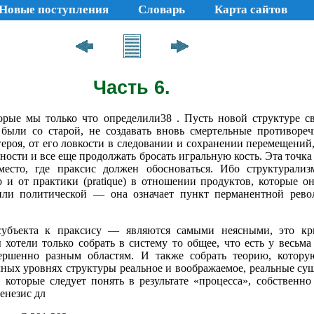
Новые поступления
Словарь
Карта сайтов
Часть 6.
орые мы только что определили38 . Пусть новой структуре с
 были со старой, не создавать вновь смертельные противоре
героя, от его ловкости в следовании и сохранении перемещений
ности и все еще продолжать бросать игральную кость. Эта точк
о место, где праксис должен обосноваться. Ибо структурали
о и от практики (pratique) в отношении продуктов, которые о
 или политической — она означает пункт перманентной рев
убъекта к праксису — являются самыми неясными, это кр
хотели только собрать в систему то общее, что есть у весьма
вершенно разным областям. И также собрать теорию, котор
чных уровнях структуры реальное и воображаемое, реальные су
 которые следует понять в результате «процесса», собственно
енезис дл