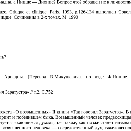
иадна, а Ницше — Дионис? Вопрос что? обращен не к личностям,
ze. Critique et clinique. Paris. 1993, p.126-134 выполнен Сок
цше. Сочинения в 2-х томах. М. 1990
ть?
 Ариадны. [Перевод В.Микушевича. по изд.: Ф.Ницше. «
 Заратустра» // т.2. С.752
 текста «О возвышенных» II книги «Так говорил Заратустра». В н
биринт и победившем быка. Возвышенный человек предвосхища
ется «кающимся духом», т.е. также, как позже станет называт
и возвышенного человека — сосредоточенный дух, тяжеловеснос