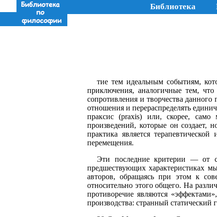
Библиотека
тие тем идеальным событиям, кот
приключения, аналогичные тем, что
сопротивления и творчества данного 
отношения и перераспределять единич
праксис (praxis) или, скорее, сам
произведений, которые он создает, н
практика является терапевтической
перемещения.
Эти последние критерии — от с
предшествующих характеристиках мы 
авторов, обращаясь при этом к со
относительно этого общего. На разли
противоречие являются «эффектами»,
производства: странный статический г