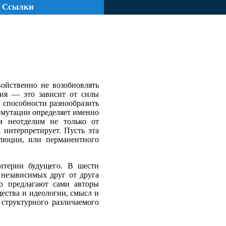
Ссылки
войственно не возобновлять
чия — это зависит от силы
, способности разнообразить
а мутации определяет именно
зм неотделим не только от
н интерпретирует. Пусть эта
олюции, или перманентного
итерии будущего. В шести
 независимых друг от друга
ую предлагают сами авторы
щества и идеологии, смысл и
 структурного различаемого