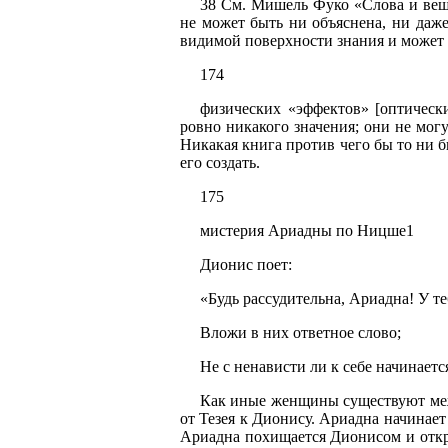
38 См. Мишель Фуко «Слова и вещи
не может быть ни объяснена, ни даже
видимой поверхности знания и может б
174
физических «эффектов» [оптически
ровно никакого значения; они не мог
Никакая книга против чего бы то ни б
его создать.
175
мистерия Ариадны по Ницше1
Дионис поет:
«Будь рассудительна, Ариадна! У т
Вложи в них ответное слово;
Не с ненависти ли к себе начинает
Как иные женщины существуют меж
от Тезея к Дионису. Ариадна начинает
Ариадна похищается Дионисом и откры