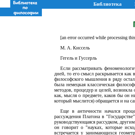
Библиотека
[an error occurred while processing this
М. А. Киссель
Гегель и Гуссерль
Если рассматривать феноменологи
дней, то его смысл раскрывается как
философского мышления в ряду остал
была немецкая классическая философ
методов, процедур и целей, возникла
как, мысля о предмете, каков бы он н
который мыслится) обращается и на са
Еще в античности начался проц
рассуждения Платона в "Государстве"
руководствующаяся рассудком, други
он говорит о "науках, которые исхо
встречается у занимающихся геомет