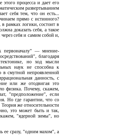
 этого процесса и дает его
тематическим развертыванием
ет себя тем, что он есть...
ачинаем прямо с истинного?
, в рамках логики, состоит в
лжна доказать себя, а такое
 через себя и самим собой и,
к первоначалу" — мнение-
осредствований", благодаря
тектонике, но ход мысли
льных наук не способна к
ко в смутной непроявленной
ррациональная данность, с
ение или же отодвигая это
ло физика. Почему, скажем,
ат, "предположение", если
я. Но где гарантии, что со
. Теория же относительности
чно, это может быть и так,
кажем, "ядерной зимы", но
 ее сразу, "одним махом", а