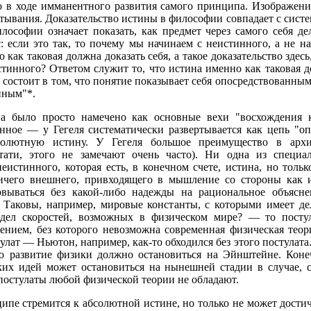
о в ходе имманентного развития самого принципа. Изображение
ертывания. Доказательство истины в философии совпадает с сис
ософии означает показать, как предмет через самого себя дела
: если это так, то почему мы начинаем с неистинного, а не н
как таковая должна доказать себя, а такое доказательство здесь
тинного? Ответом служит то, что истина именно как таковая до
, состоит в том, что понятие показывает себя опосредствованным
нным"*.
на было просто намечено как основные вехи "восхождения 
нное — у Гегеля систематически развертывается как цепь "оп
солютную истину. У Гегеля большое преимущество в архи
тати, этого не замечают очень часто). Ни одна из специа
истинного, которая есть, в конечном счете, истина, но толь
чего внешнего, привходящего в мышление со стороны как и
овываться без какой-либо надежды на рациональное объясн
 Таковы, например, мировые константы, с которыми имеет де
едел скоростей, возможных в физическом мире? — то постул
ением, без которого невозможна современная физическая теори
лат — Ньютон, например, как-то обходился без этого постулата
что развитие физики должно остановиться на Эйнштейне. Коне
их идей может остановиться на нынешней стадии в случае, с
остулаты любой физической теории не обладают.
пе стремится к абсолютной истине, но только не может достичь