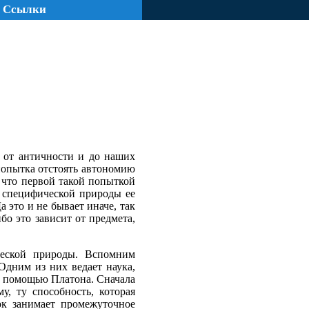
Ссылки
и от античности и до наших
 попытка отстоять автономию
 что первой такой попыткой
ю специфической природы ее
это и не бывает иначе, так
бо это зависит от предмета,
ческой природы. Вспомним
 Одним из них ведает наука,
с помощью Платона. Сначала
у, ту способность, которая
ок занимает промежуточное