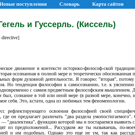
Новые поступления
Словарь
Карта сайтов
Гегель и Гуссерль. (Киссель)
 directive]
ческое движение в контексте историко-философ-ской традици
 вторая осознанная в полной мере и теоретически обоснованная
ьных форм духовной деятельности. Я говорю: "вторая", потому
ия. Но тенденция философии к самосознанию, т.е. к уяснени
 одновременно с самим предметным философским мышлением. Да 
и был, сознание в той или иной мере (в разной мере, конечно, и
мое себя. Это, кстати, одна из любимых тем феноменологии.
есс рефлектирующего освоения философией своей специфи
, где он предлагает различать "два раздела умопостигаемого".
м — "диалектика", функцию которой мы и постараемся выявить 
дят из предположений... Рассудком же ты называешь, по-моем
рией и им подобных. Однако это еще не ум, так как рассуд