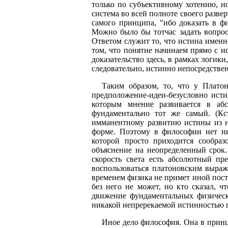
только по субъективному хотению, н
система во всей полноте своего разв
самого принципа, "ибо доказать в фил
Можно было бы тотчас задать вопрос
Ответом служит то, что истина именно 
том, что понятие начинаем прямо с ис
доказательство здесь, в рамках логики
следовательно, истинно непосредстве
Таким образом, то, что у Плато
предположение-идеи-безусловно исти
которым мнение развивается в аб
фундаментально тот же самый. (Кс
имманентному развитию истины из не
форме. Поэтому в философии нет ни
которой просто приходится сообраз
объяснение на неопределенный срок.
скорость света есть абсолютный пр
воспользоваться платоновским выраж
временем физика не примет иной посту
без него не может, но кто сказал, 
движение фундаментальных физическ
никакой непререкаемой истинностью п
Иное дело философия. Она в принци