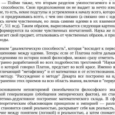
 — Пойми также, что вторым разделом умопостигаемого я н
 способности. Свои предположения он не выдает за нечто изна
е, то есть, некие подступы и устремления к началу всего, котор
 и придерживаясь всего, с чем оно связано (а связано оно с и
уясь ничем чувственным, но лишь самими идеями в их взаимн
во", 511 всд). Таким образом, вырисовывается следующая карт
формируются па основе чувственных впечатлений. Наука же п
тигает свой предмет, отталкиваясь от чувственных образов, и пр
воды.
ком "диалектическую способность", которая "восходит к перво
ошениями между идеями. Теперь: если от Платона пойти дальш
едениями по истории новой философии, можно сразу отметить
ранно разработанной во всех подробностях трехтомной "Науки
, о которой говорил Платон, предстает во всей красе. Именно 
личающий "метафизику" и от математики и от естествознания. 
методу. "Рассуждение о методе" Декарта все построено на и
ранении этих приемов на всю область знания, включая и "перв
боснованием неповторимой своеобычности философского зна
ой генерализации (обобщения эмпирических фактов), ни стан
тетико-дедуктивное построение математического склада. В с
 теоретическим объясняющим принципом и эмпирией — различ
, становится самой реальностью, раскрывает себя как реальнсть,
ичие между понятием (логикой) и реальностью, а затем снимает