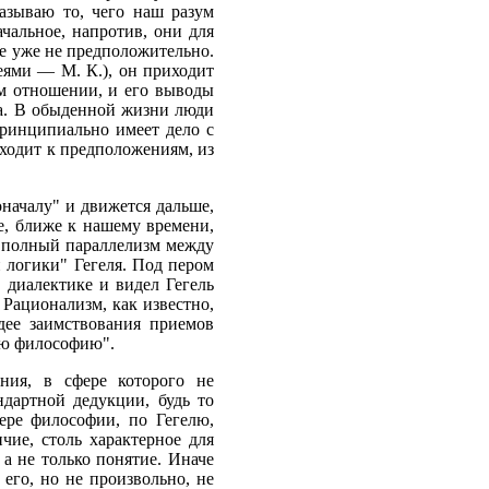
азываю то, чего наш разум
чальное, напротив, они для
ое уже не предположительно.
деями — М. К.), он приходит
ом отношении, и его выводы
ина. В обыденной жизни люди
ринципиально имеет дело с
иходит к предположениям, из
началу" и движется дальше,
е, ближе к нашему времени,
 полный параллелизм между
 логики" Гегеля. Под пером
в диалектике и видел Гегель
Рационализм, как известно,
дее заимствования приемов
ую философию".
ния, в сфере которого не
дартной дедукции, будь то
фере философии, по Гегелю,
ие, столь характерное для
 а не только понятие. Иначе
 его, но не произвольно, не