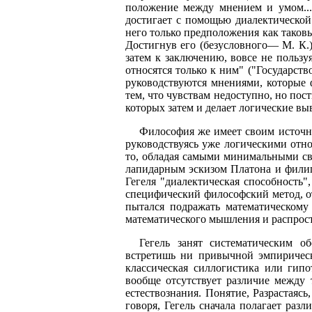
положение между мнением и умом...
достигает с помощью диалектической
него только предположения как таковы
Достигнув его (безусловного— М. К.)
затем к заключению, вовсе не польз
относятся только к ним" ("Государст
руководствуются мнениями, которые 
тем, что чувствам недоступно, но пос
которых затем и делает логические вы
Философия же имеет своим источни
руководствуясь уже логическими отн
то, обладая самыми минимальными св
лапидарным эскизом Платона и филиг
Гегеля "диалектическая способность"
специфический философский метод, от
пытался подражать математическому 
математического мышления и распрост
Гегель занят систематическим о
встретишь ни привычной эмпирическ
классическая силлогистика или гипо
вообще отсутствует различие между
естествознания. Понятие, Разрастаясь
говоря, Гегель сначала полагает разл