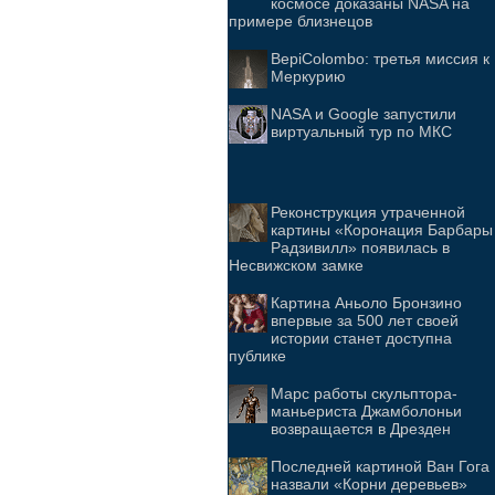
космосе доказаны NASA на
примере близнецов
BepiColombo: третья миссия к
Меркурию
NASA и Google запустили
виртуальный тур по МКС
Реконструкция утраченной
картины «Коронация Барбары
Радзивилл» появилась в
Несвижском замке
Картина Аньоло Бронзино
впервые за 500 лет своей
истории станет доступна
публике
Марс работы скульптора-
маньериста Джамболоньи
возвращается в Дрезден
Последней картиной Ван Гога
назвали «Корни деревьев»