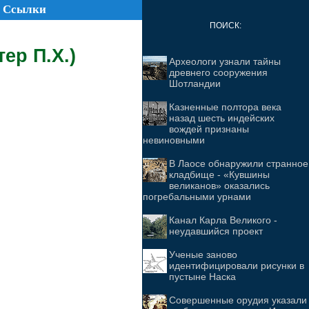
Ссылки
ПОИСК:
ер П.Х.)
Археологи узнали тайны
древнего сооружения
Шотландии
Казненные полтора века
назад шесть индейских
вождей признаны
невиновными
В Лаосе обнаружили странное
кладбище - «Кувшины
великанов» оказались
погребальными урнами
Канал Карла Великого -
неудавшийся проект
Ученые заново
идентифицировали рисунки в
пустыне Наска
Совершенные орудия указали