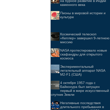
на бурное развитие в Индии
каменного века
Пионы в мировой истории и
культуре
Космический телескоп
«Кеплер» завершил 9-летнюю
миссию
NASA протестировало новые
скафандры для открытого
космоса
Экспериментальный
летательный аппарат NASA
M2-F1 (США)
4 октября 1957 года с
Байконура был запущен
первый в мире искусственный
спутник Земли
Негативные последствия
длительного пребывания в