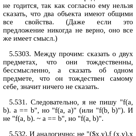
не годится, так как согласно ему нельзя
сказать, что два объекта имеют общими
все свойства. (Даже если это
предложение никогда не верно, оно все
же имеет смысл.)
5.5303. Между прочим: сказать о двух
предметах, что они тождественны,
бессмысленно, а сказать об одном
предмете, что он тождествен самому
себе, значит ничего не сказать.
5.531. Следовательно, я не пишу "f(a,
b). a == b", но "f(а, а)" (или "f(b, b)"). И
не "f(а, b). ~ а == b", но "f(а, b)".
5.532. И аналогично: не "($х,y).f (х,у).х