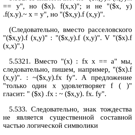
== y", но ($х). f(x,x)"; и не "($х, у)
.f(x.y).~ х = у", но "($х,y).f (х,у)".
(Следовательно, вместо расселовского
"($х,y).f (х,у)" : "($х,y).f (х,у)". V "($х).f
(х,x)".)
5.5321. Вместо "(х) : fх х == а" мы,
следовательно, пишем, например, "($х).f
(х,у)". : ~($х,y).fх fу". А предложение
"только один х удовлетворяет f ( )"
гласит: " ($х) .fx : ~ ($х,y). fx. fy".
5.533. Следовательно, знак тождества
не является существенной составной
частью логической символики