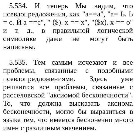
5.534. И теперь Мы видим, что
псевдопредложения, как "а==а", "а= Ь. Ь
= с. Й а ==с", " ($). х == х", "($х). х == о"
и т. д., в правильной логической
символике даже не могут быть
написаны.
5.535. Тем самым исчезают и все
проблемы, связанные с подобными
псевдопредложениями. Здесь уже
решаются все проблемы, связанные с
расселовской "аксиомой бесконечности".
То, что должна высказать аксиома
бесконечности, могло бы выразиться в
языке тем, что имеется бесконечно много
имен с различным значением.