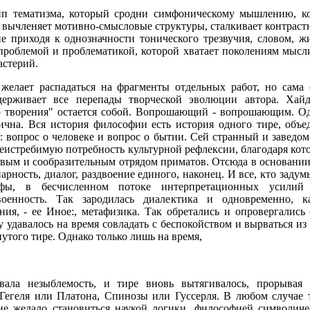
ип тематизма, который сродни симфоническому мышлению, ко
, вычленяет мотивно-смысловые структуры, сталкивает контраст
не приходя к однозначности тонического трезвучия, словом, ж
 проблемой и проблематикой, которой хватает поколениям мысл
астерий.
желает распадаться на фрагменты отдельных работ, но сама 
держивает все перепады творческой эволюции автора. Хайд
о творения" остается собой. Вопрошающий - вопрошающим. Од
ична. Вся история философии есть история одного тире, объ
: вопрос о человеке и вопрос о бытии. Сей странный и заведо
еистребимую потребность культурной рефлексии, благодаря кото
чливым и сообразительным отрядом приматов. Отсюда в основани
рность, диалог, раздвоение единого, наконец. И все, кто заду
софы, в бесчисленном потоке интерпретационных усилий
оенность. Так зародилась диалектика и одновременно, к
ния, - ее Иное:, метафизика. Так обретались и опровергались
у удавалось на время совладать с беспокойством и вырваться и
утого тире. Однако только лишь на время,
вала незыблемость, и тире вновь вытягивалось, прорывая 
 Гегеля или Платона, Спинозы или Гуссерля. В любом случае т
 не желало становиться наукой логики, философией символич