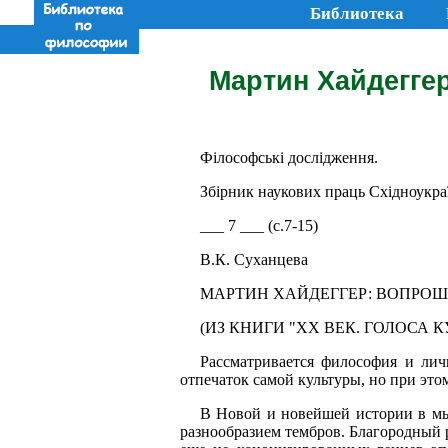
Библиотека
Мартин Хайдегге
Філософські дослідження.
Збірник наукових праць Східноукраїн
___ 7 ___ (с.7-15)
В.К. Суханцева
МАРТИН ХАЙДЕГГЕР: ВОПРО
(ИЗ КНИГИ "ХХ ВЕК. ГОЛОСА К
Рассматривается философия и лич
отпечаток самой культуры, но при эт
В Новой и новейшей истории в мы
разнообразием тембров. Благородный 