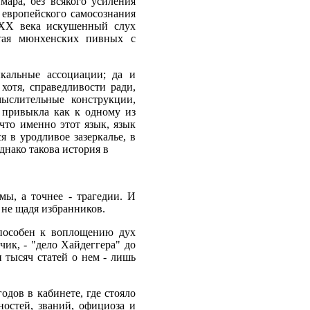
ара, без всякого усиления
 европейского самосознания
 ХХ века искушенный слух
атая мюнхенских пивных с
кальные ассоциации; да и
хотя, справедливости ради,
мыслительные конструкции,
 привыкла как к одному из
что именно этот язык, язык
я в уродливое зазеркалье, в
нако такова история в
мы, а точнее - трагедии. И
 не щадя избранников.
пособен к воплощению дух
чик, - "дело Хайдеггера" до
и тысяч статей о нем - лишь
одов в кабинете, где стояло
жностей, званий, официоза и