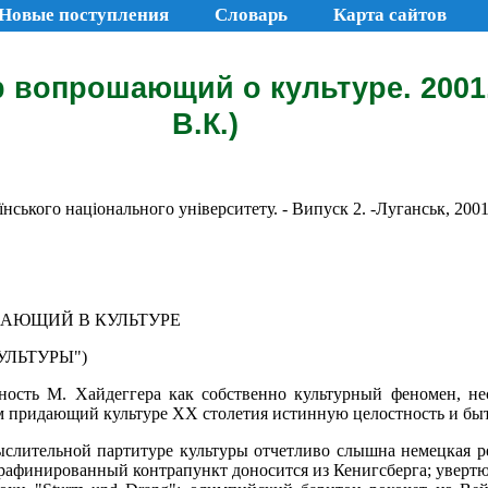
Новые поступления
Словарь
Карта сайтов
р вопрошающий о культуре. 2001
В.К.)
ського національного університету. - Випуск 2. -Луганськ, 2001.
ШАЮЩИЙ В КУЛЬТУРЕ
УЛЬТУРЫ")
ность М. Хайдеггера как собственно культурный феномен, не
ом придающий культуре ХХ столетия истинную целостность и б
слительной партитуре культуры отчетливо слышна немецкая р
рафинированный контрапункт доносится из Кенигсберга; увертю