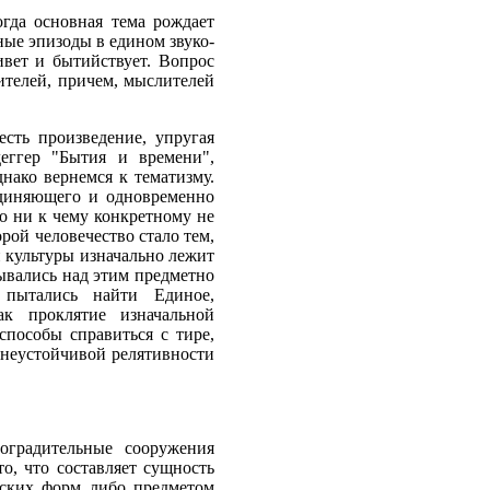
гда основная тема рождает
ные эпизоды в едином звуко-
ивет и бытийствует. Вопрос
ителей, причем, мыслителей
есть произведение, упругая
еггер "Бытия и времени",
нако вернемся к тематизму.
единяющего и одновременно
мо ни к чему конкретному не
рой человечество стало тем,
и культуры изначально лежит
мывались над этим предметно
 пытались найти Единое,
ак проклятие изначальной
 способы справиться с тире,
з неустойчивой релятивности
оградительные сооружения
о, что составляет сущность
еских форм либо предметом