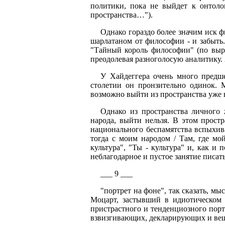
политики, пока не выйдет к онтол
пространства…").
Однако гораздо более значим иск ф
шарлатаном от философии - и забыть. 
"Тайный король философии" (по выра
преодолевая разноголосую аналитику. 
У Хайдеггера очень много предш
столетии он пронзительно одинок. 
возможно выйти из пространства уже 
Однако из пространства личного 
народа, выйти нельзя. В этом прост
национального беспамятства вспыхив
тогда с моим народом / Там, где мо
культура", "Ты - культура" и, как 
неблагодарное и пустое занятие писат
___ 9 ___
"портрет на фоне", так сказать, м
Моцарт, застывший в идиотическом 
пристрастного и тенденциозного пор
взвизгивающих, декларирующих и веща