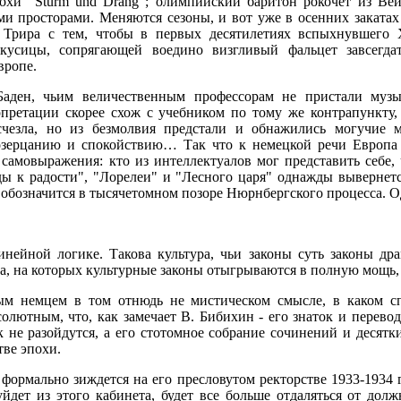
хи "Sturm und Drang"; олимпийский баритон рокочет из Вейм
ми просторами. Меняются сезоны, и вот уже в осенних закатах
з Трира с тем, чтобы в первых десятилетиях вспыхнувшего
вкусицы, сопрягающей воедино визгливый фальцет завсегд
вропе.
аден, чьим величественным профессорам не пристали музы
претации скорее схож с учебником по тому же контрапункту, 
счезла, но из безмолвия предстали и обнажились могучие 
озерцанию и спокойствию… Так что к немецкой речи Европа
самовыражения: кто из интеллектуалов мог представить себе, 
ды к радости", "Лорелеи" и "Лесного царя" однажды вывернетс
обозначится в тысячетомном позоре Нюрнбергского процесса. Од
нейной логике. Такова культура, чьи законы суть законы дра
ца, на которых культурные законы отыгрываются в полную мощь,
м немцем в том отнюдь не мистическом смысле, в каком с
олютным, что, как замечает В. Бибихин - его знаток и перевод
 не разойдутся, а его стотомное собрание сочинений и десятк
ве эпохи.
формально зиждется на его пресловутом ректорстве 1933-1934 г
уйдет из этого кабинета, будет все больше отдаляться от дол