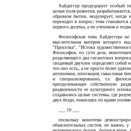
Хайдеггер продуцирует особый т
целые поля развития, разрабатывается
oбразном бытии, модулирует, нигде 
переходит в вопрос; тема становится
первого десятка, а не учеников и подм
Философская тема Хайдеггера не 
мыслительная материя которого вы
"Проселка", "Истока художественног
Философия, по сути дела, монотемат
разделяющего два гигантских вопроса
сводимый двучлен определяет собой н
что оно есть,, а не просто более уда
антиномия, оппозиция, смысловая бина
и специализированно, т.е. фило
преодолевающее собственную раздв
раздвоенности ее культурного основа
создавались целые системы, где разум
двух бездн, повисших по краям упомян
___ 10 ___
поскольку монотема демонстриро
объяснительных систем, не важно, у
человеческого бытия, бытия-в-мире,