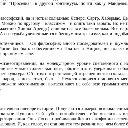
огии "Проселка", в другой континуум, почти как у Мандел
илософский, да и истцы солидные: Ясперс, Сартр, Хабермас, Де
Можно по-другому, - классиком - и опять-таки забыть. Но не п
жению Ханны Арендт) становится все более явным. Все нарас
А его судьба увеличивается в бесшумном трагизме, как и подоба
ественников - вся философия; много последователей и шумн
Могли бы быть собеседниками Платон и Ницше, но только в 
в прямом смысле.
жизнеотправления, на молекулярном уровне сцепленного с ис
ранстве можно только выстоять, обозначить и удерживать собо
ает культура. Об этом с отрезвляющей отрешенностью сказал
й народ, к несчастью, был…" Неуклоняющиеся становятся мес
и положено местоимению, вытаскивают на себе всю грамматиче
ь
ыслителя на пленэре истории. Получаются химеры: всклокоченн
экстазе Пушкин. Сей лубок оскорбителен, ибо мыслитель ил
третирования. Он - Логос, пробивающийся из какофонии вселе
ющих. И, как голос, он становится тем различимее, чем более 