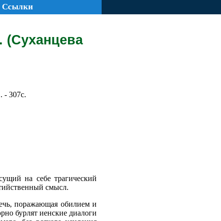
Ссылки
. (Суханцева
 - 307с.
сущий на себе трагический
ытийственный смысл.
ечь, поражающая обилием и
рно бурлят иенские диалоги