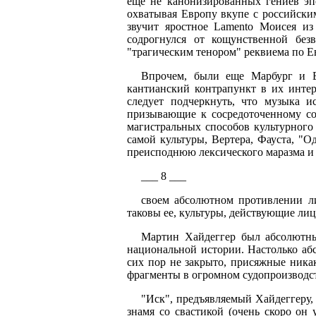
еще не канонизированных гениев эпо
охватывая Европу вкупе с российски
звучит яростное Lamento Моисея и
содрогнулся от кощунственной без
"трагическим тенором" реквиема по Е
Впрочем, были еще Марбург и Б
кантианский контрапункт в их интер
следует подчеркнуть, что музыка и
призывающие к сосредоточенному с
магистральных способов культурного 
самой культуры, Вертера, Фауста, "О
преисподнюю лексического маразма и 
___ 8 ___
своем абсолютном противлении ли
таковы ее, культуры, действующие ли
Мартин Хайдеггер был абсолютны
национальной истории. Настолько абс
сих пор не закрыто, присяжные никак
фрагменты в огромном судопроизводст
"Иск", предъявляемый Хайдеггеру, 
знамя со свастикой (очень скоро он 