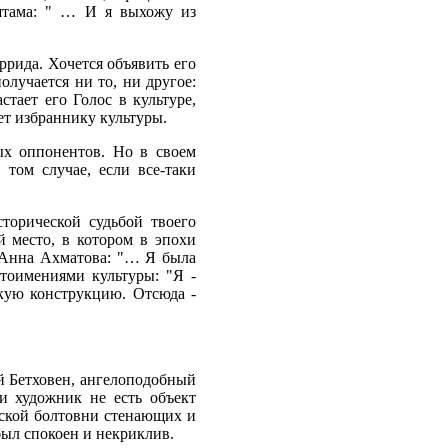
ьштама: " … И я выхожу из
ррида. Хочется объявить его
олучается ни то, ни другое:
тает его Голос в культуре,
ет избраннику культуры.
ых оппонентов. Но в своем
том случае, если все-таки
торической судьбой твоего
й место, в котором в эпохи
а Анна Ахматова: "… Я была
тоимениями культуры: "Я -
скую конструкцию. Отсюда -
ый Бетховен, ангелоподобный
и художник не есть объект
нской болтовни стенающих и
был спокоен и некриклив.