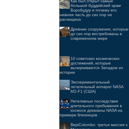
Как был открыт самый
большой буддийский храм
Боробудур и почему его
нижняя часть до сих пор не
расчищена
Древние сооружения, которые
до сих пор востребованы в
современном мире
10 советских космических
достижений, которые
вычеркиваются Западом из
истории
Экспериментальный
летательный аппарат NASA
M2-F1 (США)
Негативные последствия
длительного пребывания в
космосе доказаны NASA на
примере близнецов
BepiColombo: третья миссия к