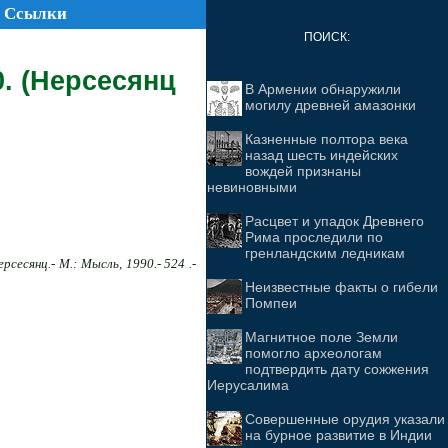
Ссылки
ПОИСК:
. (Нерсесянц
В Армении обнаружили
могилу древней амазонки
Казненные полтора века
назад шесть индейских
вождей признаны
невиновными
Расцвет и упадок Древнего
Рима проследили по
гренландским ледникам
ерсесянц.- М.: Мысль, 1990.- 524 .-
Неизвестные факты о гибели
Помпеи
Магнитное поле Земли
помогло археологам
подтвердить дату сожжения
Иерусалима
Совершенные орудия указали
на бурное развитие в Индии