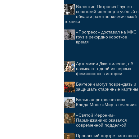
Валентин Петрович Глушко -
советский инженер и учёный в
области ракетно-космической
техники
«Прогресс» доставил на МКС
груз в рекордно короткое
время
Артемизии Джентилески, её
называют одной из первых
феминисток в истории
Бактерии могут повреждать и
защищать старинные картины
Большая ретроспектива
Клода Моне «Мир в течении»
«Святой Иероним»
Пармиджанино оказался
современной подделкой
Пропавший портрет молодого