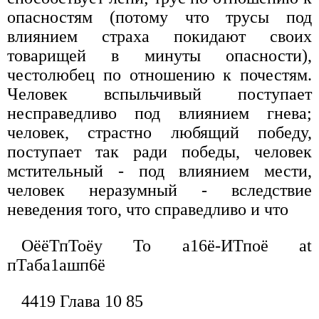
опасностям (потому что трусы под
влиянием страха покидают своих
товарищей в минуты опасности),
честолюбец по отношению к почестям.
Человек вспыльчивый поступает
несправедливо под влиянием гнева;
человек, страстно любящий победу,
поступает так ради победы, человек
мстительный - под влиянием мести,
человек неразумный - вследствие
неведения того, что справедливо и что
ОёёТпТоёу То а16ё-ИТпоё at
пТаба1ашп6ё
4419 Глава 10 85