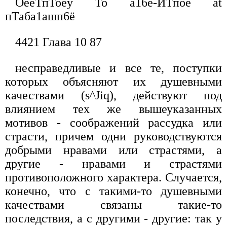
ОёёТпТоёу То а16ё-ИТпоё at
пТаба1ашп6ё
4421 Глава 10 87
несправедливые и все те, поступки
которых объясняют их душевными
качествами (s^Јiq), действуют под
влиянием тех же вышеуказанных
мотивов - соображений рассудка или
страсти, причем одни руководствуются
добрыми нравами или страстями, а
другие - нравами и страстями
противоположного характера. Случается,
конечно, что с такими-то душевными
качествами связаны такие-то
последствия, а с другими - другие: так у