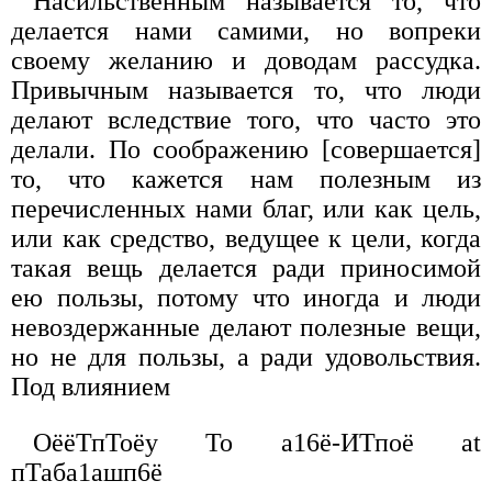
Насильственным называется то, что
делается нами самими, но вопреки
своему желанию и доводам рассудка.
Привычным называется то, что люди
делают вследствие того, что часто это
делали. По соображению [совершается]
то, что кажется нам полезным из
перечисленных нами благ, или как цель,
или как средство, ведущее к цели, когда
такая вещь делается ради приносимой
ею пользы, потому что иногда и люди
невоздержанные делают полезные вещи,
но не для пользы, а ради удовольствия.
Под влиянием
ОёёТпТоёу То а16ё-ИТпоё at
пТаба1ашп6ё