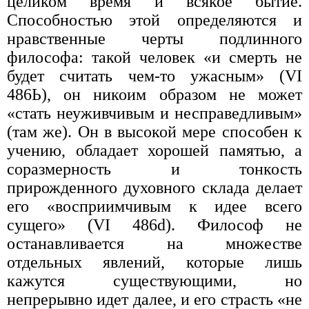
целиком время и всякое бытие.
Способностью этой определяются и
нравственные черты подлинного
философа: такой человек «и смерть не
будет считать чем-то ужасным» (VI
486Ь), он никоим образом не может
«стать неуживчивым и несправедливым»
(там же). Он в высокой мере способен к
учению, обладает хорошей памятью, а
соразмерность и тонкость
прирожденного духовного склада делает
его «восприимчивым к идее всего
сущего» (VI 486d). Философ не
останавливается на множестве
отдельных явлений, которые лишь
кажутся существующими, но
непрерывно идет далее, и его страсть «не