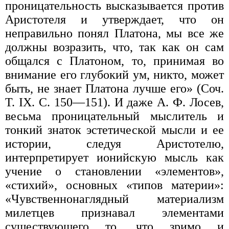
проницательность высказывается против
Аристотеля и утверждает, что он
неправильно понял Платона, мы все же
должны возразить, что, так как он сам
общался с Платоном, то, принимая во
внимание его глубокий ум, никто, может
быть, не знает Платона лучше его» (Соч.
Т. IX. С. 150—151). И даже А. Ф. Лосев,
весьма проницательный мыслитель и
тонкий знаток эстетической мысли и ее
истории, следуя Аристотелю,
интерпретирует ионийскую мысль как
учение о становлении «элементов»,
«стихий», основных «типов материи»:
«Чувственнонаглядный материализм
милетцев признавал элементами
существующего то, что зримо и