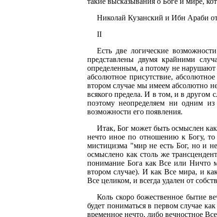
такие высказывания о Боге и мире, ко
Николай Кузанский и Ибн Араби отв
II
Есть две логические возможности
представлены двумя крайними случа
определенным, а потому не нарушают 
абсолютное присутствие, абсолютное н
втором случае мы имеем абсолютно не
всякого предела. И в том, и в другом 
поэтому неопределяем ни одним из 
возможности его появления.
Итак, Бог может быть осмыслен как
нечто иное по отношению к Богу, т
мистицизма "мир не есть Бог, но и н
осмыслено как столь же трансцендент
понимание Бога как Все или Ничто м
втором случае). И как Все мира, и ка
Все целиком, и всегда удален от собст
Коль скоро божественное бытие в
будет пониматься в первом случае как
временное нечто, либо вечностное Все 