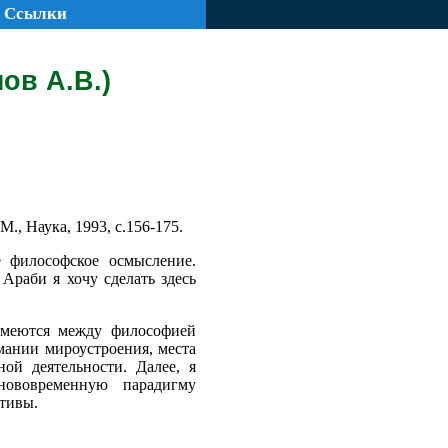
Ссылки
ов А.В.)
., Наука, 1993, с.156-175.
е философское осмысление.
раби я хочу сделать здесь
имеются между философией
ании мироустроения, места
ой деятельности. Далее, я
нововременную парадигму
ктивы.