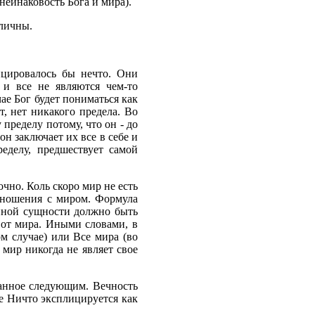
неинаковость Бога и мира).
зличны.
ицировалось бы нечто. Они
 и все не являются чем-то
ае Бог будет пониматься как
т, нет никакого предела. Во
пределу потому, что он - до
он заключает их все в себе и
еделу, предшествует самой
чно. Коль скоро мир не есть
тношения с миром. Формула
венной сущности должно быть
 от мира. Иными словами, в
м случае) или Все мира (во
 мир никогда не являет свое
занное следующим. Вечность
ое Ничто эксплицируется как