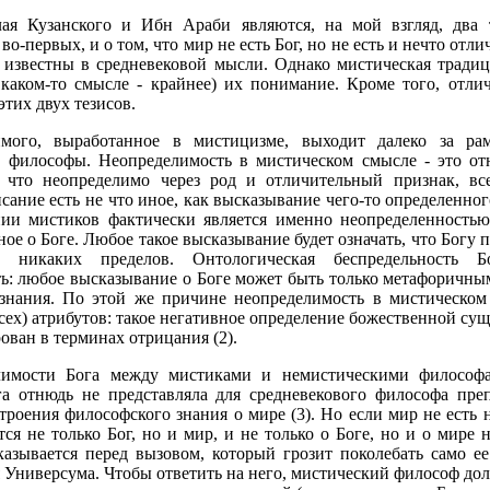
 Кузанского и Ибн Араби являются, на мой взгляд, два т
о-первых, и о том, что мир не есть Бог, но не есть и нечто отли
известны в средневековой мысли. Однако мистическая традици
 каком-то смысле - крайнее) их понимание. Кроме того, отл
тих двух тезисов.
мого, выработанное в мистицизме, выходит далеко за ра
е философы. Неопределимость в мистическом смысле - это от
, что неопределимо через род и отличительный признак, в
исание есть не что иное, как высказывание чего-то определенно
ии мистиков фактически является именно неопределенностью,
ое о Боге. Любое такое высказывание будет означать, что Богу 
 никаких пределов. Онтологическая беспредельность 
ь: любое высказывание о Боге может быть только метафоричны
 знания. По этой же причине неопределимость в мистическом
ех) атрибутов: такое негативное определение божественной сущ
ован в терминах отрицания (2).
лимости Бога между мистиками и немистическими философа
а отнюдь не представляла для средневекового философа преп
роения философского знания о мире (3). Но если мир не есть н
ся не только Бог, но и мир, и не только о Боге, но и о мире
казывается перед вызовом, который грозит поколебать само ее
Универсума. Чтобы ответить на него, мистический философ дол