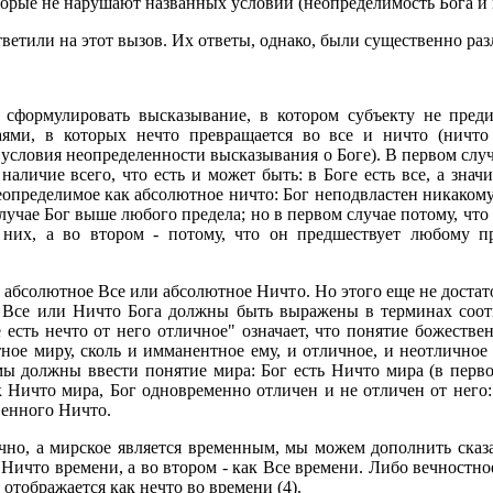
торые не нарушают названных условий (неопределимость Бога и 
етили на этот вызов. Их ответы, однако, были существенно ра
 сформулировать высказывание, в котором субъекту не пред
ями, в которых нечто превращается во все и ничто (ничто
условия неопределенности высказывания о Боге). В первом случ
аличие всего, что есть и может быть: в Боге есть все, а значи
определимое как абсолютное ничто: Бог неподвластен никакому 
случае Бог выше любого предела; но в первом случае потому, что 
них, а во втором - потому, что он предшествует любому пр
 абсолютное Все или абсолютное Ничто. Но этого еще не достато
о Все или Ничто Бога должны быть выражены в терминах соо
е есть нечто от него отличное" означает, что понятие божест
ное миру, сколь и имманентное ему, и отличное, и неотличное
ы должны ввести понятие мира: Бог есть Ничто мира (в перво
к Ничто мира, Бог одновременно отличен и не отличен от него:
венного Ничто.
ечно, а мирское является временным, мы можем дополнить ска
 Ничто времени, а во втором - как Все времени. Либо вечностн
отображается как нечто во времени (4).