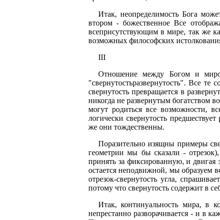
Итак, неопределимость Бога може
втором - божественное Все отображ
всеприсутствующим в мире, так же ка
возможных философских истолкования
III
Отношение между Богом и миром
"свернутостьразвернутость". Все те 
свернутость превращается в развернут
никогда не развернутым богатством в
могут родиться все возможности, вс
логически свернутость предшествует 
же они тождественны.
Поразительно изящны примеры све
геометрии мы бы сказали - отрезок)
принять за фиксированную, и двигая за
остается неподвижной, мы образуем в
отрезок-свернутость угла, спрашива
потому что свернутость содержит в себе
Итак, континуальность мира, в к
непрестанно разворачивается - и в к