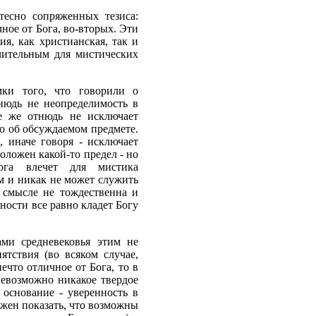
есно сопряженных тезиса:
чное от Бога, во-вторых. Эти
я, как христианская, так и
ичительным для мистических
мки того, что говорили о
нюдь не неопределимость в
се же отнюдь не исключает
го об обсуждаемом предмете.
 иначе говоря - исключает
положен какой-то предел - но
Бога влечет для мистика
м и никак не может служить
 смысле не тождественна и
ности все равно кладет Богу
ми средневековья этим не
ятствия (во всяком случае,
ечто отличное от Бога, то в
 невозможно никакое твердое
 основание - уверенность в
жен показать, что возможны