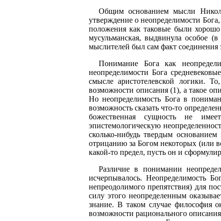
Общим основанием мысли Николая
утверждение о неопределимости Бога, в
положения как таковые были хорошо 
мусульманская, выдвинула особое (в
мыслителей был сам факт соединения э
Понимание Бога как неопредели
неопределимости Бога средневековы
смысле аристотелевской логики. То
возможности описания (1), а такое оп
Но неопределимость Бога в пониман
возможность сказать что-то определенн
божественная сущность не имеет
эпистемологическую неопределенност
сколько-нибудь твердым основанием
отрицанию за Богом некоторых (или вс
какой-то предел, пусть он и сформулир
Различие в понимании неопреде
исчерпывалось. Неопределимость Бог
непреодолимого препятствия) для пост
силу этого неопределенным оказывает
знание. В таком случае философия о
возможности рационального описания 