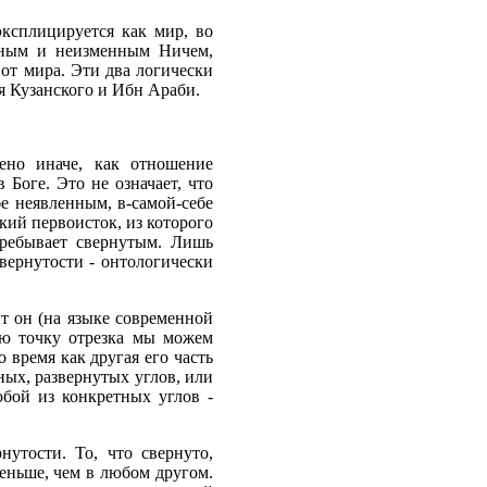
эксплицируется как мир, во
ечным и неизменным Ничем,
 от мира. Эти два логически
 Кузанского и Ибн Араби.
ено иначе, как отношение
 Боге. Это не означает, что
бе неявленным, в-самой-себе
кий первоисток, из которого
пребывает свернутым. Лишь
свернутости - онтологически
т он (на языке современной
ную точку отрезка мы можем
о время как другая его часть
ных, развернутых углов, или
юбой из конкретных углов -
нутости. То, что свернуто,
меньше, чем в любом другом.