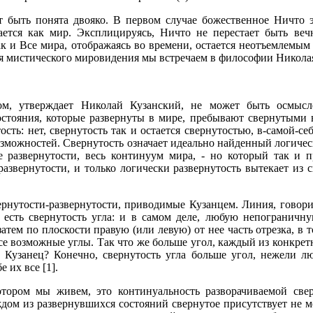
т быть понята двояко. В первом случае божественное Ничто 
ается как мир. Эксплицируясь, Ничто не перестает быть в
к и Все мира, отображаясь во времени, остается неотъемлемым
 мистического мировидения мы встречаем в философии Николая
, утверждает Николай Кузанский, не может быть осмысл
состояния, которые развернуты в мире, пребывают свернутыми в
ость: нет, свернутость так и остается свернутостью, в-самой-се
озможностей. Свернутость означает идеально найденный логичес
е развернутости, весь континуум мира, - но который так и 
развернутости, и только логически развернутость вытекает из 
рнутости-развернутости, приводимые Кузанцем. Линия, говори
, есть свернутость угла: и в самом деле, любую непогранич
тем по плоскости правую (или левую) от нее часть отрезка, в т
се возможные углы. Так что же больше угол, каждый из конкрет
ет Кузанец? Конечно, свернутость угла больше угол, нежели л
 их все [1].
отором мы живем, это континуальность разворачиваемой свер
аждом из развернувшихся состояний свернутое присутствует не 