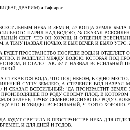
ДБАР, ДВАРИМ) и Гафтарот.
Я ВСЕСИЛЬНЫМ НЕБА И ЗЕМЛИ, /2/ КОГДА ЗЕМЛЯ БЫЛА
СИЛЬНОГО ПАРИЛ НАД ВОДОЮ, /3/ СКАЗАЛ ВСЕСИЛЬНЫ
СИЛЬНЫЙ СВЕТ, ЧТО ОН ХОРОШ, И ОТДЕЛИЛ ВСЕСИЛЬНЫ
 А ТЬМУ НАЗВАЛ НОЧЬЮ. И БЫЛ ВЕЧЕР, И БЫЛО УТРО. 
ДА БУДЕТ ПРОСТРАНСТ­ВО ПОСРЕДИ ВОДЫ И ОТДЕЛЯЕТ ОН
СТВО, И РАЗДЕ­ЛИЛ МЕЖДУ ВОДОЮ, КОТОРАЯ ПОД ПР
СТВОМ; И СТА­ЛО ТАК. /8/ И НАЗВАЛ ВСЕСИЛЬНЫЙ П
ВТОРОЙ.
ДА СТЕКАЕТСЯ ВОДА, ЧТО ПОД НЕБОМ, В ОДНО МЕСТО,
ЕСИЛЬНЫЙ СУШУ ЗЕМ­ЛЕЮ, А СТЕЧЕНИЕ ВОД НАЗВАЛ М
1/ И СКАЗАЛ ВСЕСИЛЬ­НЫЙ: "ДА ПРОИЗРАСТИТ ЗЕМЛЯ 
ПРОИЗВОДЯЩЕЕ ПО РОДУ СВОЕМУ ПЛОД, В КОТОРОМ С
 ЗЕМЛЯ ЗЕЛЕНЬ, ТРАВУ СЕ­МЕНОНОСНУЮ ПО РОДУ СВО
ДУ ЕГО. И УВИДЕЛ ВСЕ­СИЛЬНЫЙ, ЧТО ЭТО ХОРОШО. /1
"ДА БУДУТ СВЕТИЛА В ПРО­СТРАНСТВЕ НЕБА ДЛЯ ОТДЕ
ВРЕМЕН, И ДЛЯ ДНЕЙ И ГОДОВ.