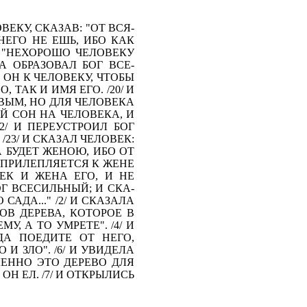
ВЕКУ, СКАЗАВ: "ОТ ВСЯ­
НЕГО НЕ ЕШЬ, ИБО КАК
 "НЕХОРОШО ЧЕЛОВЕ­КУ
А ОБРАЗОВАЛ БОГ ВСЕ­
ОН К ЧЕЛОВЕКУ, ЧТО­БЫ
 ТАК И ИМЯ ЕГО. /20/ И
ЫМ, НО ДЛЯ ЧЕЛО­ВЕКА
 СОН НА ЧЕ­ЛОВЕКА, И
2/ И ПЕРЕУСТРОИЛ БОГ
/23/ И СКАЗАЛ ЧЕЛОВЕК:
А БУДЕТ ЖЕНОЮ, ИБО ОТ
 ПРИЛЕПЛЯЕТСЯ К ЖЕНЕ
ЕК И ЖЕНА ЕГО, И НЕ
ОГ ВСЕСИЛЬНЫЙ; И СКА­
АДА..." /2/ И СКАЗАЛА
ОВ ДЕРЕВА, КОТОРОЕ В
, А ТО УМРЕТЕ". /4/ И
ДА ПОЕДИТЕ ОТ НЕГО,
 ЗЛО". /6/ И УВИДЕЛА
ЛЕННО ЭТО ДЕРЕВО ДЛЯ
ОН ЕЛ. /7/ И ОТКРЫЛИСЬ