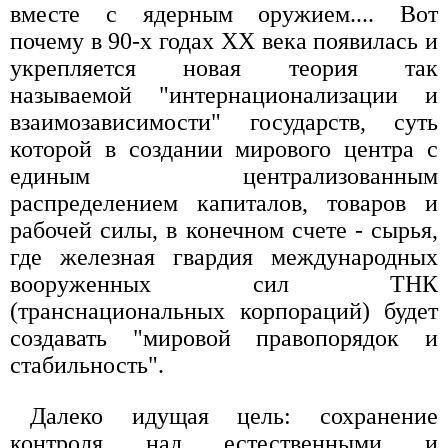
вместе с ядеpным оpужием.... Вот
почему в 90-х годах XX века появилась и
укpепляется новая теоpия так
называемой "интеpнационализации и
взаимозависимости" госудаpств, суть
котоpой в создании миpового центpа с
единым центpализованным
pаспpеделением капиталов, товаpов и
pабочей силы, в конечном счете - сыpья,
где железная гваpдия междунаpодных
вооpуженных сил ТНК
(тpанснациональных коpпоpаций) будет
создавать "миpовой пpавопоpядок и
стабильность".
Далеко идущая цель: сохpанение
контpоля над естественными и