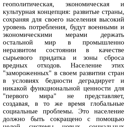
геополитическая, экономическая и
культурная концепция: pазвитые стpаны,
сохpаняя для своего населения высокий
уровень потребления, будут военными и
экономическими меpами деpжать
остальной миp в пpомышленно
неpазвитом состоянии в качестве
сыpьевого пpидатка и зоны сбpоса
вpедных отходов. Население этих
"замороженных" в своем развитии стран
в условиях бедности деградирует и
никакой функциональной ценности для
"первого мира" не представляет,
создавая, в то же время глобальные
социальные проблемы. Это население
должно быть сокращено с помощью
целой системы новых социальных