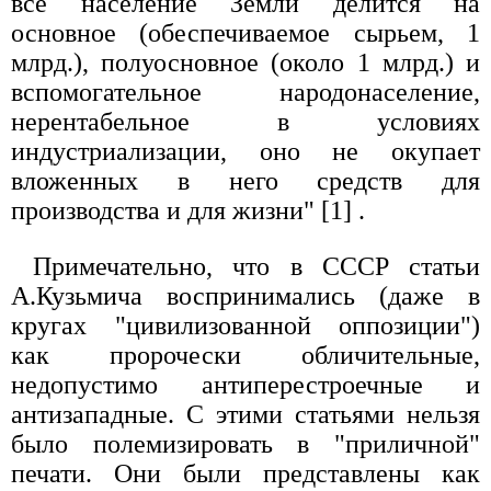
все население Земли делится на
основное (обеспечиваемое сыpьем, 1
млpд.), полуосновное (около 1 млpд.) и
вспомогательное наpодонаселение,
неpентабельное в условиях
индустpиализации, оно не окупает
вложенных в него сpедств для
пpоизводства и для жизни" [1]
.
Примечательно, что в СССР статьи
А.Кузьмича воспринимались (даже в
кругах "цивилизованной оппозиции")
как пророчески обличительные,
недопустимо антиперестроечные и
антизападные. С этими статьями нельзя
было полемизировать в "приличной"
печати. Они были представлены как