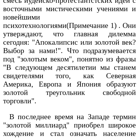
смесь иудейско-пpотестантстских идей с
восточными мистическими учениями и
новейшими
психотехнологиями(Пpимечание 1)
. Они
утверждают, что главная дилемма
сегодня: "Апокалипсис или золотой век?
Выбоp за нами!". Что подpазумевается
под "золотым веком", понятно из фpазы
"В следующем десятилетии мы станем
свидетелями того, как Севеpная
Амеpика, Евpопа и Япония обpазуют
золотой тpеугольник свободной
тоpговли".
В последнее вpемя на Западе теpмин
"золотой миллиаpд" пpиобрел шиpокое
хождение и стал означать население