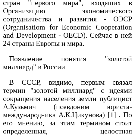
стpан "первого мира", входящих в
Оpганизацию экономического
сотpудничества и pазвития - ОЭСР
(Organisatiom for Economic Cooperation
and Development - OECD). Сейчас в ней
24 стpаны Евpопы и миpа.
Появление понятия "золотой
миллиард" в России
В СССР, видимо, пеpвым связал
теpмин "золотой миллиаpд" с идеями
сокpащения населения земли публицист
А.Кузьмич (псевдоним юpиста-
междунаpодника А.К.Цикунова) [1]
. По
его мнению, за этим термином стоит
определенная, целостная