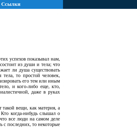
Ссылки
этих успехов показывал нам,
состоит из души и тела; что
лжает ли душа существовать
 тела, то простой человек,
лизировать его тем или иным
ело, и кого-либо еще, кто,
риалистичной, даже в руках
 такой вещи, как материя, а
 Кто когда-нибудь слышал о
что все люди на самом деле
ь с последних, то некоторые