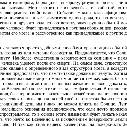
ьва и единорога, борющихся за корону; результат битвы - не 
ская выдумка. Мир состоит не из вещей, а из событий, кот
меняющимися свойствами. События можно классифицироват
ичинно-следственные взаимосвязи одного рода, то соответств
 если они другого рода, то соответствующая группа событий мо
ве человека, будет принадлежать к группам обоих видов; расс
ентом его мозга, а рассмотренное как принадлежащее к группе д
рия являются просто удобными способами организации событий
сть сознания или материи бессмертна. Предполагается, что Сол
нуту. Наиболее существенна характеристика сознания - пам
о человека уцелеет после его смерти. На самом деле, существу
сно связана с определенного вида структурой мозга, а вследс
ричины предполагать, что память также должна исчезнуть. Хотя
циональном плане мир во многом остается тем же, каким бы о
териализма двигают два основных желания: первое - доказать,
а во Вселенной скорее психическая, чем физическая. В отношен
ия, бесспорно имеют значительное воздействие на поверхность
бы человек не выращивал на ней хлеб, не извлекал бы из нее п
 сегодняшний день мы никак не можем влиять на Солнце, Лу
и малейшего основания предположить, что если нечто произой
спространяется, то в основе этого изменения будет лежать кака
ть, что нечто во Вселенной, за исключением поверхности Земли
зошло. И так как сила нашего воздействия на поверхность З