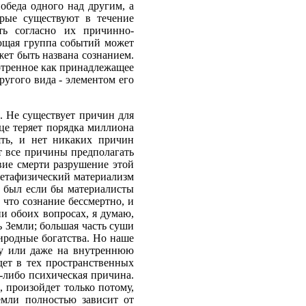
победа одного над другим, а
орые существуют в течение
ь согласно их причинно-
ующая группа событий может
жет быть названа сознанием.
мотренное как принадлежащее
ругого вида - элементом его
. Не существует причин для
нце теряет порядка миллиона
ять, и нет никаких причин
ют все причины предполагать
твие смерти разрушение этой
 метафизический материализм
н был если бы материалисты
 что сознание бессмертно, и
ии обоих вопросах, я думаю,
 Земли; большая часть суши
риродные богатства. Но наше
ну или даже на внутреннюю
дет в тех пространственных
я-либо психическая причина.
, произойдет только потому,
емли полностью зависит от