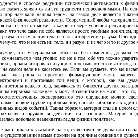
рудности в способе редукции психической активности к физи
ью сказать, являются ли эти трудности непреодолимыми. На ос
их пор называли нашим телом, на самом деле является тщате
какой физической реальности. Современный якобы материалист,
тря на то, что он может в какой-то мере успешно редуцироват
факт, что тело само по себе является просто удобным понятием,
 разум -это эманация тела и тело - изобретение разума. Очевид
ему-то, что и не есть ни тело, ни разум, и из чего и то и другое
думает, что материальные объекты, без сомнения, должны су
сомневаться в чем угодно, но не в том, обо что можно ударить
изики, проанализировав ситуацию, показывают, что вы никогда ни
ы на самом деле не касаетесь ее. Если вы думаете, что вы касае
нные электроны и протоны, формирующие часть вашего 
ектронами и протонами той вещи, с которой, как вы думае
и протоны вашего тела, заряжаясь от близости других электро
им нервным волокнам в мозг. Воздействие на мозг - это то,
соответствующих экспериментов это ощущение можно сдел
только первое грубое приближение, способ собирания в один 
личных видов событий. Таким образом, материя стала в целом с
подходящего оружия воздействия на сознание. Материя в д
казалась довольно неадекватным для физики понятием.
не дает никаких указаний на то, существует ли душа или созна
 ее существовании весьма похожи на причины сомнения в сущес