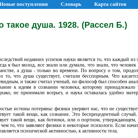
Новые поступления
Словарь
Карта сайтов
о такое душа. 1928. (Рассел Б.)
ледствий недавних успехов науки является то, что каждый из 
да я был молод, все знали или думали, что знали, что человек 
анстве, а душа - только во времени. По вопросу о том, продо
о то, что душа существует, считали бесспорным. Что касается
чевидным, и также считал ученый, но философ был способен ана
вание к идеям в сознании человека, которому принадлежало т
днако, не принимали всерьез, и наука оставалась удобно мате
остые истины потеряны: физики уверяют нас, что не существует
твует такой вещи, как сознание. Это беспрецедентный случай.
вует такой вещи, как ботинки, или о портном, утверждающем, 
 чем то, что заявляют физики и некоторые психологи. Если начат
тавляется психической активностью, к активности тела.