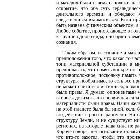
и материя были в чем-то похожи на л
открытие, что оба суть геральдиче
длительного времени и обладают 
следственным взаимосвязям. Если пр
быть названа физическим объектом, а
Любое событие, проистекающее в голо
к группе одного вида, оно будет элем
сознания.
Таким образом, и сознание и мате
предположения того, что какая-то ча
тонн материальной субстанции в ми
предполагать, что память конкретног
противоположное, поскольку память я
структуры необратимо, то есть все п
не может считаться истинным, в эмо
были правы. Я думаю, оппонентами ма
второе - доказать, что первичная сил
материалисты были правы. Наши желан
на этой планете была бы иной, если 
воздействие строго ограничено. На
структуру Земли, и не существует н
регионах, на которые наша сила не ра
Короче говоря, нет оснований полага
что кто-то захотел, чтобы это прои