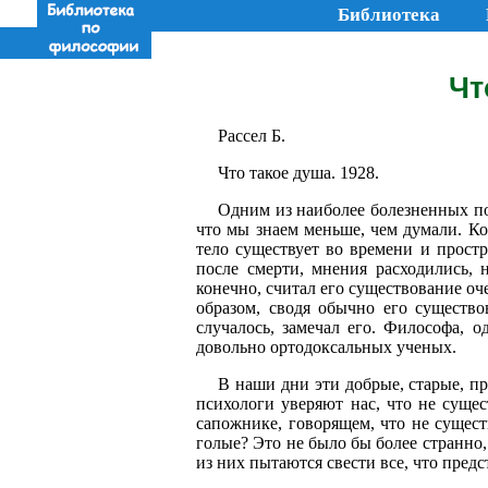
Библиотека
Чт
Рассел Б.
Что такое душа. 1928.
Одним из наиболее болезненных пос
что мы знаем меньше, чем думали. Ког
тело существует во времени и простр
после смерти, мнения расходились, н
конечно, считал его существование о
образом, сводя обычно его существо
случалось, замечал его. Философа, о
довольно ортодоксальных ученых.
В наши дни эти добрые, старые, пр
психологи уверяют нас, что не сущес
сапожнике, говорящем, что не сущест
голые? Это не было бы более странно,
из них пытаются свести все, что предс