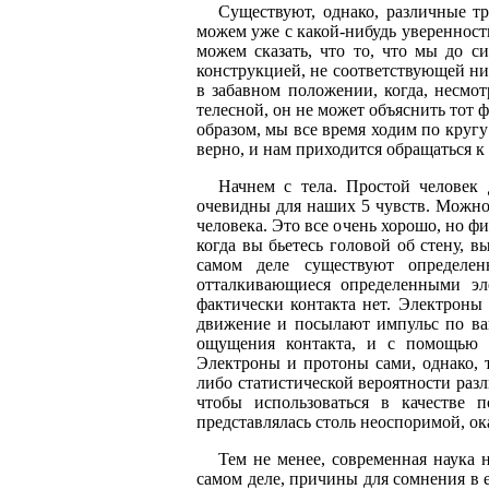
Существуют, однако, различные т
можем уже с какой-нибудь уверенност
можем сказать, что то, что мы до с
конструкцией, не соответствующей ни
в забавном положении, когда, несмо
телесной, он не может объяснить тот 
образом, мы все время ходим по кругу:
верно, и нам приходится обращаться к ч
Начнем с тела. Простой человек 
очевидны для наших 5 чувств. Можно 
человека. Это все очень хорошо, но ф
когда вы бьетесь головой об стену, в
самом деле существуют определе
отталкивающиеся определенными эл
фактически контакта нет. Электроны 
движение и посылают импульс по ваш
ощущения контакта, и с помощью 
Электроны и протоны сами, однако, 
либо статистической вероятности раз
чтобы использоваться в качестве 
представлялась столь неоспоримой, о
Тем не менее, современная наука 
самом деле, причины для сомнения в