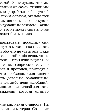
ческой. Я не думаю, что мы
новании же самой физики мы
льно разработанной научной
 таким образом, оказывается
ь активность психическую к
 придуманным разумом. Таким
но, это не может быть вполне
 может брать начало.
ществовать, поскольку они
ся; это метафизика простого
 обо что не ударитесь; даже
тесь какой-либо вещи, то на
тела, притягивающиеся и
те, вы соприкасаетесь, но
нов и протонов, приходят в
 что необходимо для вашего
ать довольно обманчивым.
пучок либо цепи колебаний,
лишком призрачной для того,
вижении, которая когда-то
ние как некая сущность. На
твовании материи. Сознание