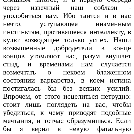
через извечный наш соблазн -
уподобиться вам. Ибо таится и в нас
нечто, уступающее низменным
инстинктам, про­тивящееся интеллекту, в
культ возводящее только успех. Наши
возвышенные добродетели в конце
концов утомляют нас, разум внушает
стыд, и временами нам случается
возмечтать о некоем блаженном
состоянии варварства, в коем истина
постигалась бы без всяких усилий.
Впрочем, от этого исцелиться нетрудно:
стоит лишь поглядеть на вас, чтобы
убедиться, к чему приводят подобные
мечтания, и тотчас образумишься. Если
бы я верил в некую фа­тальную