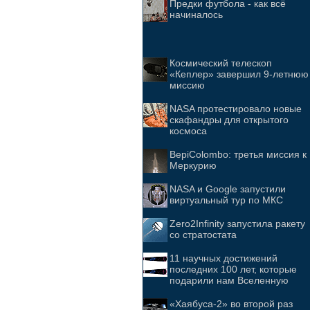
Предки футбола - как всё
начиналось
Космический телескоп
«Кеплер» завершил 9-летнюю
миссию
NASA протестировало новые
скафандры для открытого
космоса
BepiColombo: третья миссия к
Меркурию
NASA и Google запустили
виртуальный тур по МКС
Zero2Infinity запустила ракету
со стратостата
11 научных достижений
последних 100 лет, которые
подарили нам Вселенную
«Хаябуса-2» во второй раз