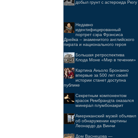
добыл грунт с астероида Рюгу
Недавно
идентифицированный
портрет сэра Фрэнсиса
Дрейка – знаменитого английского
пирата и национального героя
Большая ретроспектива
Клода Моне «Мир в течении»
Картина Аньоло Бронзино
впервые за 500 лет своей
истории станет доступна
публике
Секретным компонентом
красок Рембрандта оказался
минерал плумбонакрит
Американский музей объявил
об обнаружении картины
Леонардо да Винчи
Дом Васнецова —