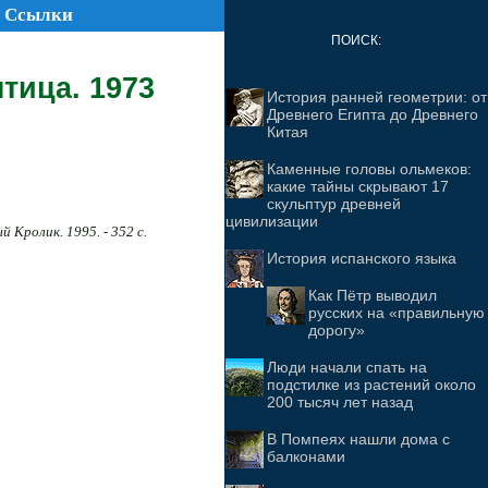
Ссылки
ПОИСК:
тица. 1973
История ранней геометрии: от
Древнего Египта до Древнего
Китая
Каменные головы ольмеков:
какие тайны скрывают 17
скульптур древней
цивилизации
й Кролик. 1995. - 352 с.
История испанского языка
Как Пётр выводил
русских на «правильную
дорогу»
Люди начали спать на
подстилке из растений около
200 тысяч лет назад
В Помпеях нашли дома с
балконами