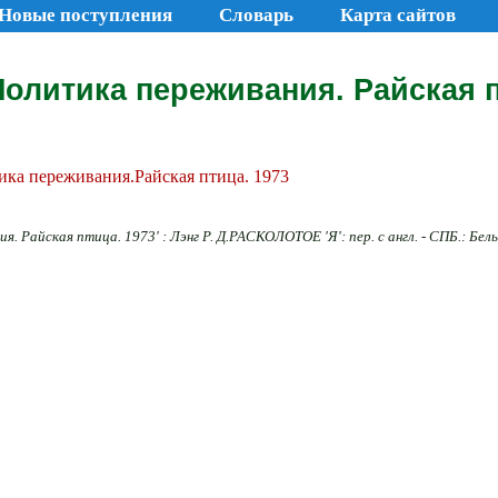
Новые поступления
Словарь
Карта сайтов
Политика переживания. Райская п
тика переживания.Райская птица. 1973
. Райская птица. 1973' : Лэнг Р. Д.РАСКОЛОТОЕ 'Я': пер. с англ. - СПБ.: Белы