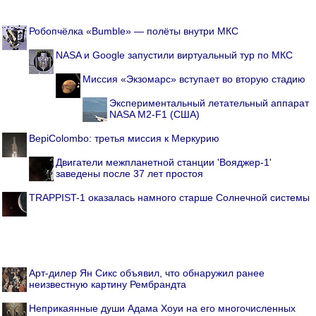
Робопчёлка «Bumble» — полёты внутри МКС
NASA и Google запустили виртуальный тур по МКС
Миссия «Экзомарс» вступает во вторую стадию
Экспериментальный летательный аппарат
NASA M2-F1 (США)
BepiColombo: третья миссия к Меркурию
Двигатели межпланетной станции 'Вояджер-1'
заведены после 37 лет простоя
TRAPPIST-1 оказалась намного старше Солнечной системы
Арт-дилер Ян Сикс объявил, что обнаружил ранее
неизвестную картину Рембрандта
Неприкаянные души Адама Хоуи на его многочисленных