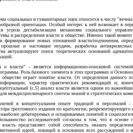
ма социальных и гуманитарных наук относится к числу "вечных
ообразной ориентации. Особый интерес к ней возникает в пе
тся угроза дестабилизации механизма социального управл
емы и распределения власти в обществе. Именно такой момент 
 и формирование новых отношений власти/подчинения, опре
 прошлые и настоящие неудачи, разработка антикризисны
тва актуализируют поиск теоретических оснований адекватно
каций.
а о власти" - является информационно-поисковой системой
ограммы. Роль базового элемента в этих программах и Основно
обществе играет понятие власти. От определения данного по
информации, характер практических рекомендаций и, конеч
нцептуальный [с.5] анализ власти является одним из важнейш
я для междисциплинарного синтеза знаний и стратегических ком
зличий в концептуальном опыте традиций и персоналий -
ктора трехтомного издания по кратологии, репрезентирующего 
из наиболее дебатируемых и оспариваемых понятий в социологи
ольшинство исследователей согласны в том, что в основе 
 власть представляет собой способность оказать определенн
тивной идеей, лежащей в основании всех рассуждений о вл