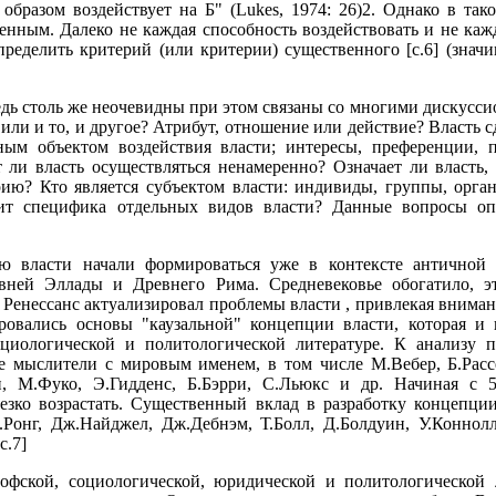
 образом воздействует на Б" (Lukes, 1974: 26)2. Однако в та
енным. Далеко не каждая способность воздействовать и не кажд
ределить критерий (или критерии) существенного [с.6] (знач
едь столь же неочевидны при этом связаны со многими дискусси
или и то, и другое? Атрибут, отношение или действие? Власть с
ным объектом воздействия власти; интересы, преференции, п
 ли власть осуществляться ненамеренно? Означает ли власть,
ию? Кто является субъектом власти: индивиды, группы, орга
ит специфика отдельных видов власти? Данные вопросы оп
ю власти начали формироваться уже в контексте античной
вней Эллады и Древнего Рима. Средневековье обогатило, э
 Ренессанс актуализировал проблемы власти , привлекая вниман
овались основы "каузальной" концепции власти, которая и 
оциологической и политологической литературе. К анализу 
 мыслители с мировым именем, в том числе М.Вебер, Б.Рассе
он, М.Фуко, Э.Гидденс, Б.Бэрри, С.Льюкс и др. Начиная с
резко возрастать. Существенный вклад в разработку концепции
.Ронг, Дж.Найджел, Дж.Дебнэм, Т.Болл, Д.Болдуин, У.Коннолл
с.7]
офской, социологической, юридической и политологической 