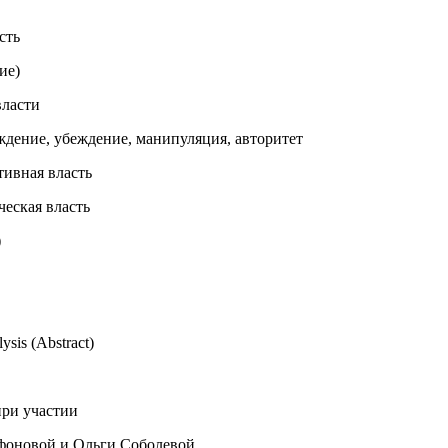
сть
ие)
власти
ждение, убеждение, манипуляция, авторитет
тивная власть
ческая власть
)
ysis (Abstract)
при участии
оновой и Ольги Соболевой