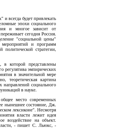
" и всегда будет привлекать
реломные эпохи социального
ения и многое зависит от
переживает сегодня Россия.
деление "социальной цены"
х мероприятий и программ
й политической стратегии,
, в которой представлены
го регулятива эмпирических
нятия в значительной мере
но, теоретическая картина
их направлений социального
муникаций в науке.
 общее место современных
ее нынешнее состояние, Дж.
ческом лексиконе". Несмотря
понятия власти лежит идея
ое воздействие на объект.
асти, - пишет С. Льюкс, -