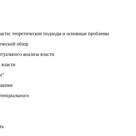
ласти: теоретические подходы и основные проблемы
ический обзор
туального анализа власти
 власти
и"
ошение
отенциального
ть