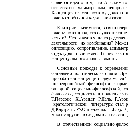
является идея о том, что А каким-то
остается весьма аморфным, неопредел
Концепция власти поэтому должна оп
власть от обычной каузальной связи.
Критерии значимости, в свою очер
власть: потенциал, его осуществление 
кем-то? Что является непосредствен
деятельности, их комбинация? Может
оппозицию, сопротивление, асимметр
структуры и системы? В чем состо
концептуального анализа власти.
Основные подходы к определени
социально-политического опыта Дре
проработкой концепции "двух мечей".
новоевропейской философии сформир
западной социально-философской, с
философы, социологи и политические
Т.Парсонс, Х.Арендт, Р.Даль, Р.Ар
"кратологической" литературы стал 
Д.Картрайт, Ф.Оппенхейм, П.Блау, Д
многие другие исследователи власти. [
В отечественной социально-филос