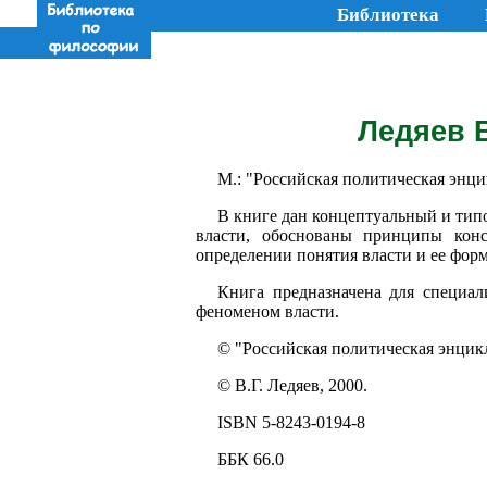
Библиотека
Ледяев В
М.: "Российская политическая энци
В книге дан концептуальный и ти
власти, обоснованы принципы кон
определении понятия власти и ее форм
Книга предназначена для специал
феноменом власти.
© "Российская политическая энци
© В.Г. Ледяев, 2000.
ISВN 5-8243-0194-8
ББК 66.0