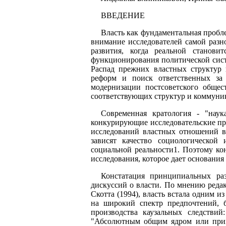
ВВЕДЕНИЕ
Власть как фундаментальная пробле
внимание исследователей самой разн
развития, когда реальной станови
функционирования политической сист
Распад прежних властных структур
реформ и поиск ответственных за
модернизации постсоветского общес
соответствующих структур и коммуни
Современная кратология - "наук
конкурирующие исследовательские пр
исследований властных отношений в 
зависят качество социологической 
социальной реальности1. Поэтому ко
исследования, которое дает основани
Констатация принципиальных ра
дискуссий о власти. По мнению реда
Скотта (1994), власть встала одним 
на широкий спектр предпочтений, б
производства каузальных следствий:
"Абсолютным общим ядром или прими