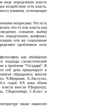
ком виде определение власти
ое воздействие есть власть.
имого) влияния, отличающие
онными вопросами: Что есть
делать что-то или власть над
оведение, сознание, выбор
 по определению, конфликт,
низации или же социальные
ределяют проблемное поле
 философии как обобщение
ти подходы схоластической
ие к проблеме "Государя". В
по сей день превалирует в
понятия обращались многие
л, Ч.Мерриам, Х.Лассуэлл,
 50-х годов XX века объем
 власти внесли Р.Берштедт,
и, Т.Вартенберг, С.Клэгг и
литературе также накоплен