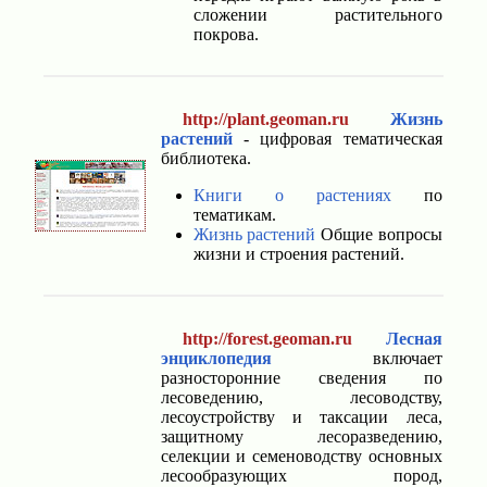
сложении растительного
покрова.
http://plant.geoman.ru
Жизнь
растений
- цифровая тематическая
библиотека.
Книги о растениях
по
тематикам.
Жизнь растений
Общие вопросы
жизни и строения растений.
http://forest.geoman.ru
Лесная
энциклопедия
включает
разносторонние сведения по
лесоведению, лесоводству,
лесоустройству и таксации леса,
защитному лесоразведению,
селекции и семеноводству основных
лесообразующих пород,