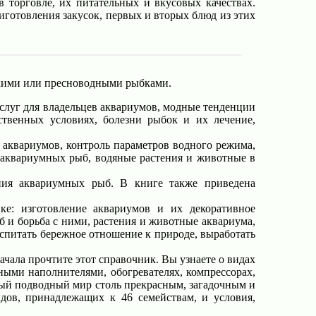
 торговле, их питательных и вкусовых качествах.
иготовления закусок, первых и вторых блюд из этих
рскими или пресноводными рыбками.
луг для владельцев аквариумов, модные тенденции
твенных условиях, болезни рыбок и их лечение,
 аквариумов, контроль параметров водного режима,
а аквариумных рыб, водяные растения и животные в
ния аквариумных рыб. В книге также приведена
е: изготовление аквариумов и их декоративное
 и борьба с ними, растения и животные аквариума,
спитать бережное отношение к природе, выработать
чала прочтите этот справочник. Вы узнаете о видах
ными наполнителями, обогревателях, компрессорах,
нный подводный мир столь прекрасным, загадочным и
дов, принадлежащих к 46 семействам, и условия,