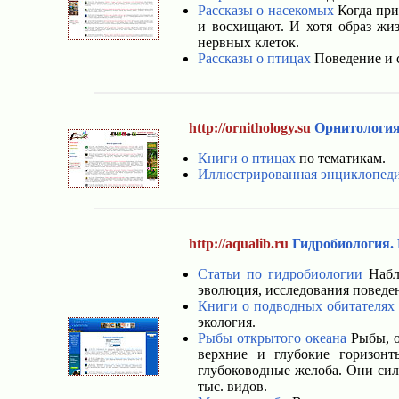
Рассказы о насекомых
Когда при
и восхищают. И хотя образ жи
нервных клеток.
Рассказы о птицах
Поведение и 
http://ornithology.su
Орнитологи
Книги о птицах
по тематикам.
Иллюстрированная энциклопеди
http://aqualib.ru
Гидробиология.
Статьи по гидробиологии
Наблю
эволюция, исследования поведе
Книги о подводных обитателях
экология.
Рыбы открытого океана
Рыбы, о
верхние и глубокие горизон
глубоководные желоба. Они сил
тыс. видов.