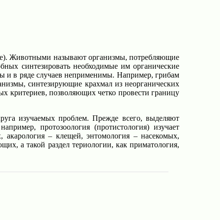
тные). Животными называют организмы, потребляющие
собных синтезировать необходимые им органические
ы и в ряде случаев неприменимы. Например, грибам
ганизмы, синтезирующие крахмал из неорганических
ных критериев, позволяющих четко провести границу
круга изучаемых проблем. Прежде всего, выделяют
пример, протозоология (протистология) изучает
, акарология – клещей, энтомология – насекомых,
ющих, а такой раздел териологии, как приматология,