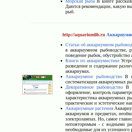
Морская рыба
В книге рассказы
Даются рекомендации, какую выб
рыб.
http://aquariumlib.ru
Аквариуми
Статьи об аквариумном рыбовод
в аквариумном рыбоводстве, 
поведение рыбок, обустройство 
Книги по аквариумистике
Устро
разведение и содержание разли
аквариумах.
Аквариумное рыбоводство
В кн
систематизация аквариумных рыб
Декоративное рыбоводство
В к
оформление, контроль параметр
характеристика аквариумных ры
практические и эстетические н
Аквариумные растения
Аквариум
аквариумов и предметах, необх
электролампах. Но, самое главн
неповторимым - с водными рас
необходимые для их успешного р