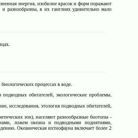
изненная энергия, изобилие красок и форм поражают
и разнообразны, в их ганглиях удивительно мало
ицах.
 биологических процессах в воде.
 подводных обитателей, экологические проблемы,
ие, исследования, этология подводных обитателей,
итических зон), населяют разнообразные биотопы -
нами, ложем океана и подводными поднятиями,
едению. Океаническая ихтиофауна включает более 2