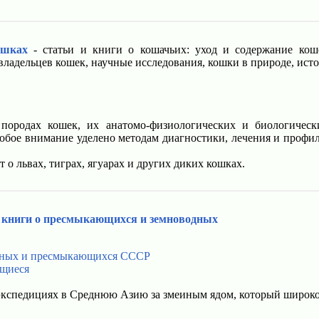
ошках
- статьи и книги о кошачьих: уход и содержание кош
 владельцев кошек, научные исследования, кошки в природе, ис
ородах кошек, их анатомо-физиологических и биологическ
бое внимание уделено методам диагностики, лечения и профи
 о львах, тиграх, ягуарах и других диких кошках.
- книги о пресмыкающихся и земноводных
одных и пресмыкающихся СССР
ющиеся
экспедициях в Среднюю Азию за змеиным ядом, который широко