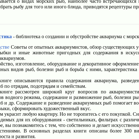
вается о видах морских рыб, наиболее часто встречающихся в
рать рыбу для того или иного блюда, приводятся рецептуры пр
стика
- библиотека о создании и обустройстве аквариума с мо
стве
Советы от опытных аквариумистов, обзор существующих ус
рыбки и иные животные пригодных для содержания в искусс
аквариумов.
йство, изготовление, оборудование и декоративное оформление
чных видов рыб, болезни рыб и борьба с ними, характеристик
иге описываются правила содержания аквариума, разведе
 по отрядам, подотрядам и семействам.
ниге рассмотрен широкий круг вопросов по аквариумистик
ов водного режима, содержание и размножение рыб, болезни рыб
б и др. Содержание и разведение аквариумных рыб помогает во
авыки, сформировать художественный вкус.
 украсит любую квартиру. Но не торопитесь с его покупкой. Сна
одимых для их оборудования - светильниках, фильтрах с различ
ое, вы познакомитесь с тем, что собственно и делает искусстве
тениями. В основных разделах книги описаны более 300 ви
оста и развития.