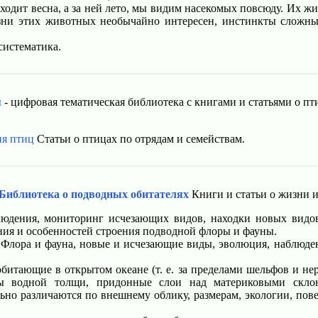
ходит весна, а за ней лето, мы видим насекомых повсюду. Их ж
зни этих животных необычайно интересен, инстинкты сложны 
систематика.
я
- цифровая тематическая библиотека с книгами и статьями о пт
я птиц
Статьи о птицах по отрядам и семействам.
 Библиотека о подводных обитателях
Книги и статьи о жизни и
дения, мониторинг исчезающих видов, находки новых видов
ния и особенностей строения подводной флоры и фауны.
Флора и фауна, новые и исчезающие виды, эволюция, наблюден
битающие в открытом океане (т. е. за пределами шельфов и нер
ты водной толщи, придонные слои над материковыми скло
ьно различаются по внешнему облику, размерам, экологии, пов