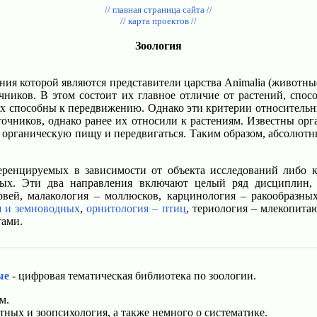
// главная страница сайта //
// карта проектов //
Зоология
чения которой являются представители царства Animalia (живо
ников. В этом состоит их главное отличие от растений, спо
х способны к передвижению. Однако эти критерии относительн
очников, однако ранее их относили к растениям. Известны ор
 органическую пищу и передвигаться. Таким образом, абсолют
еренцируемых в зависимости от объекта исследований либо 
ых. Эти два направления включают целый ряд дисциплин, на
рвей, малакология – моллюсков, карцинология – ракообразных
я и земноводных
,
орнитология – птиц
, териология – млекопита
тами.
ые
- цифровая тематическая библиотека по зоологии.
м.
ных и зоопсихология, а также немного о систематике.