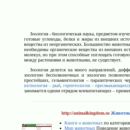
Зоология - биологическая наука, предметом изу
готовые углеводы, белки и жиры из внешних источ
вещества из неорганических. Большинство животны
необходимы органические вещества из внешних ист
молекул, но при этом способные поглощать готовую
между растениями и животными, не существует.
Зоология делится на много направлений, дифф
зоологию беспозвоночных и зоологию позвоночн
простейших, гельминтология – паразитических че
ихтиология – рыб
,
герпетология – пресмыкающихс
занимается одним отрядом млекопитающих – прима
http://animalkingdom.su
Животн
Книги о животных
по категория
Мир животных
Поведение живот