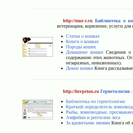
http://mur-r.ru
Библиотека о к
ветеринария, кормление, услуги для
Статьи о кошках
Книги о кошках
Породы кошек
Домашние кошки
Сведения о п
содержанию этих животных. Осо
незаразных, инвазионных).
Дикие кошки
Книга рассказывает
http://herpeton.ru
Герпетология 
Библиотека по герпетологии
Краткий определитель земнов
Рыбы, земноводные, пресмыка
Амфибии и рептилии леса
За ядовитыми змеями
Книга об 