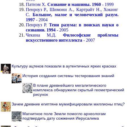
Патнэм Х.
Сознание и машины. 1960
- 1999
Пенроуз Р., Шимони А., Картрайт Н., Хокинг
С.
Большое, малое и человеческий разум.
1997
- 2004
Пенроуз Р.
Тени разума: в поисках науки о
сознании. 1994
- 2005
Чекина М.Д.
Философские проблемы
искусственного интеллекта
- 2007
Культуру ацтеков показали в аутентичных ярких красках
История создания системы тестирования знаний
В плане древнейшего мегалитического
комплекса обнаружили скрытый геометрический
рисунок
Зачем древние египтяне мумифицировали миллионы птиц?
Магнитное поле Земли помогло археологам
подтвердить дату сожжения Иерусалима