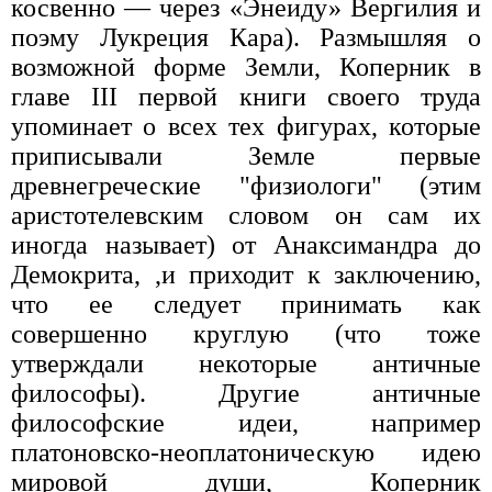
косвенно — через «Энеиду» Вергилия и
поэму Лукреция Кара). Размышляя о
возможной форме Земли, Коперник в
главе III первой книги своего труда
упоминает о всех тех фигурах, которые
приписывали Земле первые
древнегреческие "физиологи" (этим
аристотелевским словом он сам их
иногда называет) от Анаксимандра до
Демокрита, ,и приходит к заключению,
что ее следует принимать как
совершенно круглую (что тоже
утверждали некоторые античные
философы). Другие античные
философские идеи, например
платоновско-неоплатоническую идею
мировой души, Коперник