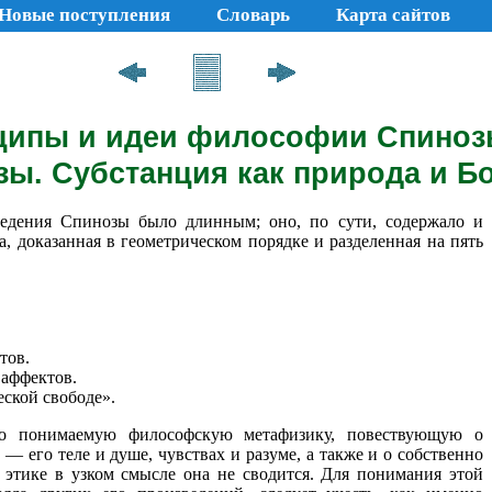
Новые поступления
Словарь
Карта сайтов
ципы и идеи философии Спиноз
ы. Субстанция как природа и Бо
ведения Спинозы было длинным; оно, по сути, содержало и
а, доказанная в геометрическом порядке и разделенная на пять
тов.
 аффектов.
еской свободе».
ко понимаемую философскую метафизику, повествующую о
 — его теле и душе, чувствах и разуме, а также и о собственно
 этике в узком смысле она не сводится. Для понимания этой