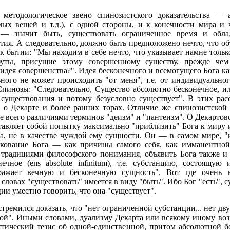
е методологическое звено спинозистского доказательства — 
емых вещей и т.д.), с одной стороны, и к конечности мира и
 — значит быть, существовать ограниченное время и обл
ия. А следовательно, должно быть предположено нечто, что об
к бытии: "Мы находим в себе нечто, что указывает намне тольк
буты, присущие этому совершенному существу, прежде че
идея совершенства?". Идея бесконечного и всемогущего Бога к
льного не может происходить "от меня", т.е. от индивидуальног
Спинозы: "Следовательно, Существо абсолютно бесконечное, ил
 существования и потому безусловно существует". В этих ра
 о Декарте и более ранних торах. Отличие же спинозистской
де всего различиями терминов "деизм" и "пантеизм". О Декарто
тавляет собой попытку максимально "приблизить" Бога к миру 
а, не в качестве чуждой ему сущности. Он — в самом мире, "и
олкование Бога — как причины самого себя, как имманентн
с традициями философского понимания, объявить Бога также и
чное (ens absolute infinitum), т.е. субстанцию, состоящую
ражает вечную и бесконечную сущность". Вот где очень 
ловах "существовать" имеется в виду "быть". Ибо Бог "есть", с
ии уместно говорить, что она "существует".
тремился доказать, что "нет ограниченной субстанции... нет дву
гой". Иными словами, дуализму Декарта или всякому иному в
стический тезис об одной-единственной, притом абсолютной 