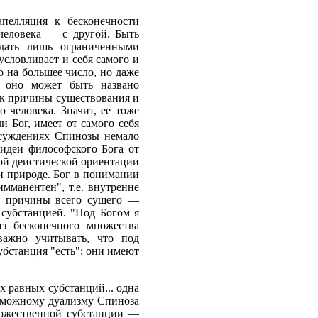
апелляция к бесконечности
 человека — с другой. Быть
адать лишь ограниченными
условливает и себя самого и
о на большее число, но даже
м оно может быть названо
ак причины существования и
о человека. Значит, ее тоже
и Бог, имеет от самого себя
ссуждениях Спинозы немало
 идеи философского Бога от
вой деистической ориентации
и природе. Бог в понимании
мманентен", т.е. внутренне
ой причины всего сущего —
 субстанцией. "Под Богом я
 из бесконечного множества
важно учитывать, что под
убстанция "есть"; они имеют
х равных субстанций... одна
озможному дуализму Спиноза
божественной субстанции —