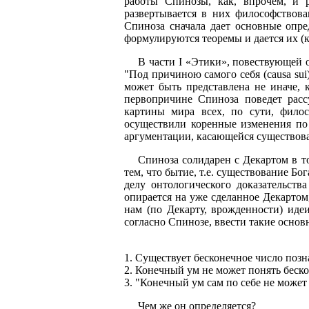
работы Спинозы, как, впрочем, и р
развертывается в них философствова
Спиноза сначала дает основные опре
формулируются теоремы и дается их (к
В части I «Этики», повествующей о
"Под причиною самого себя (causa sui
может быть представлена не иначе, 
первопричине Спиноза поведет рас
картины мира всех, по сути, фило
осуществили коренные изменения по 
аргументации, касающейся существова
Спиноза солидарен с Декартом в т
тем, что бытие, т.е. существование Бо
делу онтологического доказательств
опирается на уже сделанное Декартом
нам (по Декарту, врожденности) идеи
согласно Спинозе, ввести такие основ
1. Существует бесконечное число поз
2. Конечный ум не может понять беск
3. "Конечный ум сам по себе не может н
Чем же он определяется?