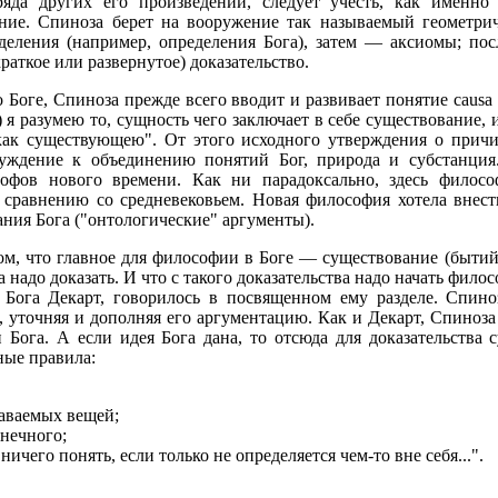
яда других его произведений, следует учесть, как именно
ние. Спиноза берет на вооружение так называемый геометрич
деления (например, определения Бога), затем — аксиомы; пос
раткое или развернутое) доказательство.
 Боге, Спиноза прежде всего вводит и развивает понятие causa
) я разумею то, сущность чего заключает в себе существование,
как существующею". От этого исходного утверждения о причин
суждение к объединению понятий Бог, природа и субстанци
софов нового времени. Как ни парадоксально, здесь филос
сравнению со средневековьем. Новая философия хотела внест
ния Бога ("онтологические" аргументы).
ом, что главное для философии в Боге — существование (бытийс
га надо доказать. И что с такого доказательства надо начать фило
а Бога Декарт, говорилось в посвященном ему разделе. Спин
, уточняя и дополняя его аргументацию. Как и Декарт, Спиноза
 Бога. А если идея Бога дана, то отсюда для доказательства 
ные правила:
наваемых вещей;
онечного;
ичего понять, если только не определяется чем-то вне себя...".