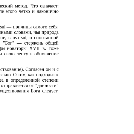
еский метод. Что означает:
ле этого четко и лаконично
 sui — причины самого себя.
 иными словами, чья природа
е, causa sui, о спонтанной
я. "Бог" — стержень общей
офы-новаторы XVII в. тоже
и свою лепту в обновление
твование). Согласен он и с
софию. О том, как подходит к
оза в определенной степени
 отправляется от "данности"
существования Бога следует,