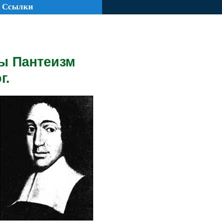
Ссылки
ы Пантеизм
г.