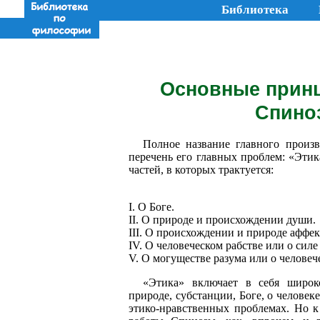
Библиотека
Основные прин
Спиноз
Полное название главного произ
перечень его главных проблем: «Этик
частей, в которых трактуется:
I. О Боге.
II. О природе и происхождении души.
III. О происхождении и природе аффек
IV. О человеческом рабстве или о силе
V. О могуществе разума или о человеч
«Этика» включает в себя широ
природе, субстанции, Боге, о человеке
этико-нравственных проблемах. Но к