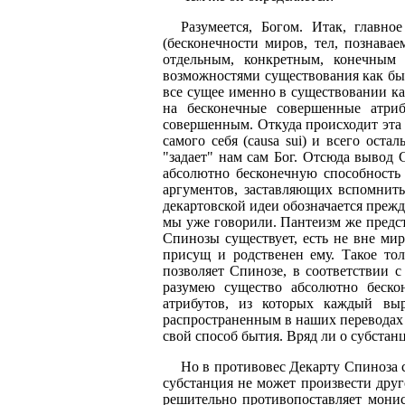
Разумеется, Богом. Итак, главно
(бесконечности миров, тел, познава
отдельным, конкретным, конечным
возможностями существования как быт
все сущее именно в существовании ка
на бесконечные совершенные атри
совершенным. Откуда происходит эта 
самого себя (causa sui) и всего оста
"задает" нам сам Бог. Отсюда вывод 
абсолютно бесконечную способность
аргументов, заставляющих вспомнить
декартовской идеи обозначается преж
мы уже говорили. Пантеизм же предс
Спинозы существует, есть не вне мир
присущ и родственен ему. Такое т
позволяет Спинозе, в соответствии 
разумею существо абсолютно бесконе
атрибутов, из которых каждый вы
распространенным в наших переводах с
свой способ бытия. Вряд ли о субстанц
Но в противовес Декарту Спиноза с
субстанция не может произвести дру
решительно противопоставляет мони