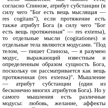
согласно Спинозе, атрибут субстанции (в
силу чего "Бог есть вещь мыслящая —
res cogitans"), если протяжение есть
также атрибут Бога (в силу чего "Бог
есть вещь протяженная" — res extensa),
то отдельные мысли (cogitationes) и
отдельные тела являются модусами. "Под
телом, — пишет Спиноза, — я разумею
модус, выражающий известным и
определенным образом сущность Бога,
поскольку он рассматривается как вещь
протяженная (res extensa)". Мышление
— атрибут субстанции (один из
бесконечно многих атрибутов Бога). Но у
самого мышления есть различные
модусы: любовь, желание, аффекты