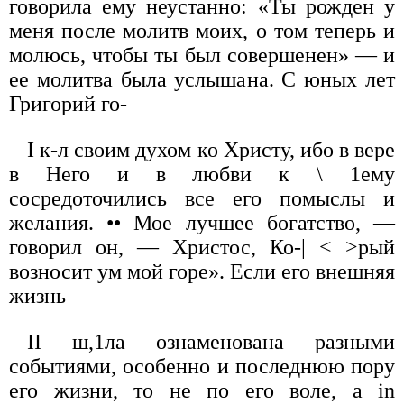
говорила ему неустанно: «Ты рожден у
меня после молитв моих, о том теперь и
молюсь, чтобы ты был совершенен» — и
ее молитва была услышана. С юных лет
Григорий го-
I к-л своим духом ко Христу, ибо в вере
в Него и в любви к \ 1ему
сосредоточились все его помыслы и
желания. •• Мое лучшее богатство, —
говорил он, — Христос, Ко-| < >рый
возносит ум мой горе». Если его внешняя
жизнь
II ш,1ла ознаменована разными
событиями, особенно и последнюю пору
его жизни, то не по его воле, а in