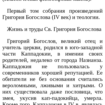
Первый том собрания произведений
Григория Богослова (IV век) и теологии.
Жизнь и труды Св. Григория Богослова
Григорий Богослов, великий отец и
учитель церкви, родился в юго-западной
части Каппадокии, в имении своих
родителей, недалеко от города Назианза.
Каппадокия не пользовалась у
современников хорошей репутацией. Ее
обитатели не без основания считались
вероломными, лживыми и хитрыми. О
них существовала даже пословица, что
змея, укусив кап-падокийца, умерла.
Кроме того, Каппадокия в IV в. являлась