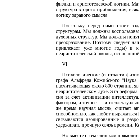
физики и аристотелевской логики. Ма
структура второго приближения, вся
логику здравого смысла.
Поскольку перед нами стоит за
структурам. Мы должны воспользова
духовных структур. Мы должны понять
преобразование. Поэтому следует на
привлекает уже многие годы) в к
неаристотелевской школы, основанно
VI
Психологические (и отчасти физи
графа Альфреда Кожибского “Наука 
насчитывающая около 800 страниц, яв
неаристотелевском духе. Эта реформа
сил за счет активизации интеллекту
факторам, а точнее — интеллектуальн
же время научная мысль, считает ав
способностью, как любит выражаться 
связываются изолированные и разр
удерживать прочную связь времени. Ка
Но вместе с тем слишком прямолине