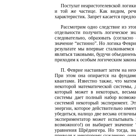
Постулат неаристотелевской логики
и той же частице. Как видим, речь
характеристик. Запрет касается предло
Рассмотрим одно следствие из это
отдельности получить логическое зн
следовательно, образовать (согласн
значение “истинно”. Но логика Февр
результате мы впервые сталкиваемся
являться таковыми, будучи объединен
приходим к особым логическим закон
П. Феврие настаивает затем на не
При этом она опирается на фундаме
квантами. Известно также, что мате
некоторой математической системы,
который может в некоторых, весьма
системы дает полный набор возможн
системой некоторый эксперимент. Эт
энергии, которое действительно имеет
убедиться, налицо две весьма отличн
экспериментатор может испытывать з
возможного!) он выбирает значение 
уравнения Шрёдингера. Но тогда, зн
приводя к некоторому суждению, оши