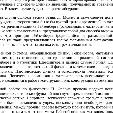
рующее в спектре численных значений, получаемых из уравнени
но. В таком случае суждение просто абсурдно.
ва случая ошибки весьма разнятся. Можно и даже следует поп
 суждение второго типа было бы пустой тратой времени. Оно ма
 матричная механика Гейзенберга (основанная, в частности, на
иколепно совместимы и представляют собой два способа выраже
ь, что принцип Гейзенберга (родившийся из размышлений
ера (вначале представлявшееся только формальным математич
 показывают, что эта логика есть трехзначная логика.
енной системы, объединяющей физику Гейзенберга, математи
в некоторых отношениях, по сравнению с триадичной систем
нберга и математики Шрёдингера в данном случае полная. Ес
равнению с ролью построений физиков и математиков периода н
 логики. Ньютоновская физика и классическая геометрия т
ика. Логическая организация материала есть всего-навсего 
о находящаяся в работе конструкция, как конструкция математик
ной работе по философии П. Феврие провела подсчет всех
зличных логических функций для случая трех значений истинно
евской логике. Например, логическое сложение требует в логи
жет быть поставлено в упрек, поскольку оно необходимо для
ления. Между прочим, совсем нетрудно пройти путь, который в
 лишь отказаться от постулата Гейзенберга, как мы вновь поп