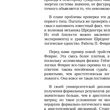
энергии системы значение, не фигури
точного объявляется то, что невозмож
В плане проблемы проверки эти д
первого типа. Пытаться же проверять
смысл напомнить известный факт, что
и волновая механика Шрёдингера вел
Из этой близости можно заключит
эксперимента) и уравнение Шрёдинг
логическое единство. Работы П. Феврие
Перед нами пример новой тройств
Феврие. Эта смесь более плотная, 
поскольку ассимиляция физики Гейзе
логики Феврие все-таки скромна по с
ответим: такова неизбежная судьба
развитыми, чем аристотелевская лог
ложного. Она вовсе не такая постоянн
В своей университетской диплом
получения формальных результатов ра
значительно больше, чем в аристотел
матриц; но такое усложнение не мо
иерархии формально-логического мыш
к аристотелевской двузначной. Стоит