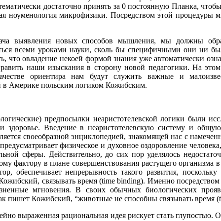
тематически достаточно принять за 0 постоянную Планка, чтобы
кая ноуменология микрофизики. Посредством этой процедуры 
дача выявления новых способов мышления, мы должны об
ться всеми уроками науки, сколь бы специфичными они ни бы
, что овладение некоей формой знания уже автоматически озна
править наши изыскания в сторону новой педагогики. На это
ачестве ориентира нам будут служить важные и малоизв
й в Америке польским логиком Кожибским.
ологические) предпосылки неаристотелевской логики были ис
и здоровье. Введение в неаристотелевскую систему и общую 
ляется своеобразной энциклопедией, знакомящей нас с намечен
 предусматривает физическое и духовное оздоровление человек
альной сферы. Действительно, до сих пор уделялось недостат
ому фактору в плане совершенствования растущего организма в 
тор, обеспечивает непрерывность такого развития, поскольку
Кожибский, связывать время (time binding). Именно посредств
озненные мгновения. В своих обычных биологических прояв
к пишет Кожибский, “животные не способны связывать время (ti
йно выраженная рациональная идея рискует стать глупостью. О