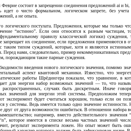
 Феврие состоит в запрещении соединения предложений ai и bi,
 идет о чисто формальном, логическом запрете, без учета
жений, а не опыта.
го логического постулата. Предложения, которые мы только чт
ачение “истинно”. Если они относятся к разным частицам, т
о фундаментальному правилу классической логики) суждения,
ие запрещает их соединение, если предложения применяются в 
 с таким типом суждений, которые, хотя и являются истинным
ы. Перед нами, следовательно, пример некоммуникативных пред
ам, порождающим такие парные суждения.
обходимости введения нового логического значения, помимо зна
нтальный аспект квантовой механики. Известно, что энерге
матические работы Шрёдингера показали, что уравнение, в к
 дает для энергии набор возможных значений — то, что назы
 распространенных, случаях быть дискретным. Иначе говоря
ых значений для энергии этой системы. Предположим тепер
от эксперимент будет считаться хорошим, только если он поз
ся у системы. Ведь имеется только одно значение истинности. 
ые друг от друга возможности ошибиться. В отношении набора 
амешательство; например, вместо действительного значения “
“n”, которое имеется в списке весьма частных значений чис
ачит, результат эксперимента ложен. Но опыт может быть ош
бочный характер которого должен быть зафиксирован иначе. В 