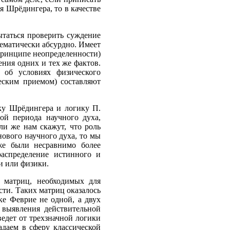
я Шрёдингера, то в качестве
ытаться проверить суждение
тематически абсурдно. Имеет
 принципе неопределенности)
ния одних и тех же фактов.
 об условиях физического
еским приемом) составляют
ку Шрёдингера и логику П.
ой периода научного духа,
ли же нам скажут, что роль
ового научного духа, то мы
оже были несравнимо более
распределение истинного и
и или физики.
 матриц, необходимых для
сти. Таких матриц оказалось
ке Феврие не одной, а двух
 выявления действительной
едет от трехзначной логики
адаем в сферу классической