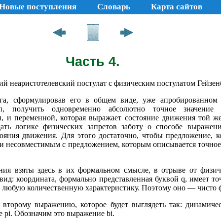
Новые поступления
Словарь
Карта сайтов
Часть 4.
ий неаристотелевский постулат с физическим постулатом Гейзен
га, сформулировав его в общем виде, уже апробированном
п, получить одновременно абсолютно точное значение
, и переменной, которая выражает состояние движения той ж
дать логике физических запретов заботу о способе выраже
ояния движения. Для этого достаточно, чтобы предложение, 
ки несовместимым с предложением, которым описывается точное
ения взяты здесь в их формальном смысле, в отрыве от физич
ид: координата, формально представленная буквой q, имеет то
ь любую количественную характеристику. Поэтому оно — чисто 
о второму выражению, которое будет выглядеть так: динамиче
е pi. Обозначим это выражение bi.