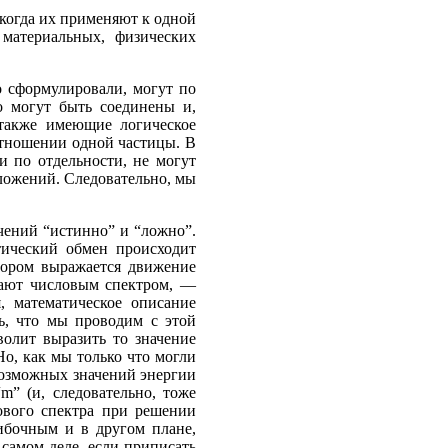
 когда их применяют к одной
 материальных, физических
о сформулировали, могут по
о могут быть соединены и,
 также имеющие логическое
отношении одной частицы. В
и по отдельности, не могут
ложений. Следовательно, мы
чений “истинно” и “ложно”.
тический обмен происходит
отором выражается движение
вают числовым спектром, —
, математическое описание
ь, что мы проводим с этой
волит выразить то значение
Но, как мы только что могли
возможных значений энергии
m” (и, следовательно, тоже
лового спектра при решении
ибочным и в другом плане,
самом деле, если приписать