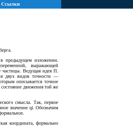
Ссылки
берга.
 в предыдущем изложении.
 переменной, выражающей
е частицы. Ведущая идея П.
ния двух видов точности —
которым описывается точное
 состояние движения той же
еского смысла. Так, первое
чное значение qi. Обозначим
формальное.
ская координата, формально