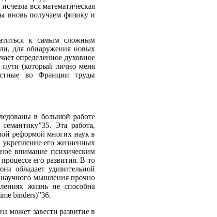
 исчезла вся математическая
мы вновь получаем физику и
ратиться к самым сложным
ли, для обнаружения новых
чает определенное духовное
м пути (который лично меня
естные во Франции труды
следованы в большой работе
семантику”35. Эта работа,
ной реформой многих наук в
а, укрепление его жизненных
очное внимание психическим
процессе его развития. В то
 она обладает удивительной
ом научного мышления прочно
лениях жизнь не способна
me binders)”36.
на может завести развитие в