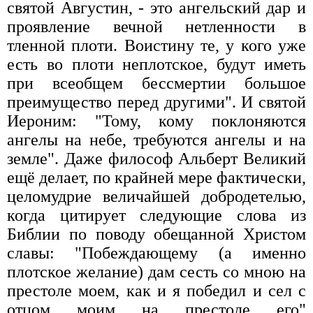
святой Августин, - это ангельский дар и
проявление вечной нетленности в
тленной плоти. Воистину те, у кого уже
есть во плоти неплотское, будут иметь
при всеобщем бессмертии большое
преимущество перед другими". И святой
Иероним: "Тому, кому поклоняются
ангелы на небе, требуются ангелы и на
земле". Даже философ Альберт Великий
ещё делает, по крайней мере фактически,
целомудрие величайшей добродетелью,
когда цитирует следующие слова из
Библии по поводу обещанной Христом
славы: "Побеждающему (а именно
плотское желание) дам сесть со мною на
престоле моем, как и я победил и сел с
отцом моим на престоле его"