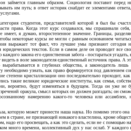
он займется главным образом. Социология поставит перед н
зывать им путь; в ответ историк снабдит ее элементами ответа
 услугами.
категория студен­тов, представителей которой я был бы счастл
асти права. Когда этот курс создавался, мы спрашива­ли себя
те имеет, я думаю, второстепенное значение. Границы, раздел
 чтобы некоторые курсы не могли с равным основанием читаться
ания выражает тот факт, что лучшие умы признают сегодня н
ии юридических текстов. Если в самом деле он проводит все св
о каждого закона его единственная забота - постараться угадать
у видеть в воле законодателя единственный источник права. А эт
о вырабатывается в глу­бинах общества, а законодатель лишь 
ту необходимо узнать, как право формируется под давле­нием с
акие степени кристаллизации оно последовательно проходит, ка
лись такие великие юридические институты, как семья, собстве
они, вероятно, будут изменяться в будущем. Тогда он уже не 
зречений оракула, смысл которых он должен разгадать; он смож
со­знанному намерению какого-то человека или ассам­блеи, 
льза, которую мо­жет принести наша наука. Но помимо этого она
ем в стране, не признающей никакого власте­лина, кроме общес
м, надо его просве­щать, а как это сделать, если не с помощью
ком много времени, коллективный дух у нас ослаб. У каждого 