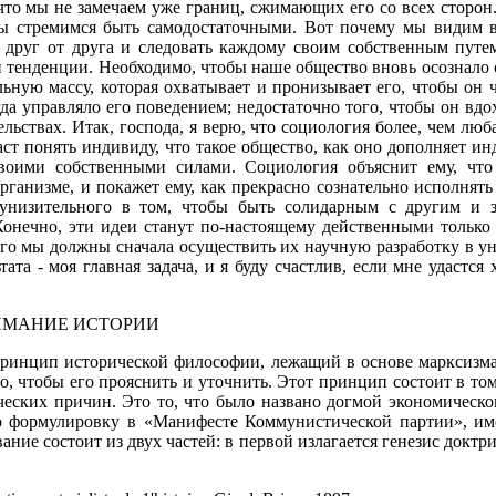
то мы не замечаем уже границ, сжимающих его со всех сторон.
ы стремимся быть самодостаточными. Вот почему мы видим вс
я друг от друга и следовать каждому своим собствен­ным путе
 тенденции. Необходимо, чтобы наше общество вновь осознало с
ьную массу, которая охватывает и пронизывает его, чтобы он ч
гда управляло его поведением; недостаточно того, чтобы он вд
льствах. Итак, господа, я верю, что социология более, чем люба
ст понять индивиду, что такое общество, как оно дополня­ет ин
своими собственными силами. Социология объяснит ему, что
организме, и пока­жет ему, как прекрасно сознательно исполнят
о унизительного в том, чтобы быть солидарным с другим и з
онечно, эти идеи станут по-настоящему действенными только е
ого мы должны сначала осуществить их научную разработку в у
та - моя главная задача, и я буду счаст­лив, если мне удастся
ИМАНИЕ ИСТОРИИ
ринцип исторической философии, лежащий в основе марксизма, з
го, чтобы его прояснить и уточнить. Этот принцип состоит в то
ческих причин. Это то, что было названо догмой экономическо
ю фор­мулировку в «Манифесте Коммунистической партии», им
ание состоит из двух частей: в первой излагается генезис доктри