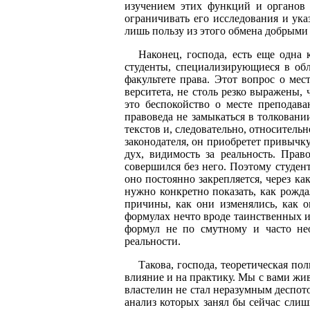
изучением этих функций и органов 
ограничивать его исследо­вания и ука
лишь пользу из этого обмена добрыми
Наконец, господа, есть еще одна 
студенты, специализирующиеся в об­л
факультете права. Этот вопрос о мес
верситета, не столь резко выражены,
это беспокойство о месте препода­в
правоведа не за­мыкаться в толкован
текстов и, следовательно, относительн
законодателя, он приобре­тет привычк
дух, видимость за реальность. Прав
совершился без него. Поэтому студен
оно постоянно закрепляется, через к
нужно конкретно показать, как рожда
причины, как они изменя­лись, как 
формулах нечто вроде таинственных и
формул не по смутному и часто нео
реальности.
Такова, господа, теоретическая по
влияние и на практику. Мы с вами жив
власте­лин не стал неразумным деспото
анализ которых занял бы сейчас слиш