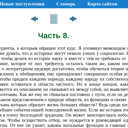
Новые поступления
Словарь
Карта сайтов
Часть 8.
уденты, к кото­рым обращен этот курс. Я упомянул мимоходом о
 не думать, что и историки могут немало узнать у социологии. В
 чтобы делать из истории науку и вместе с тем не требовать от
ние, которое от них требуется, осталось таким же, каким о
о литературном шедевре достаточно, чтобы обучиться теории и
лонен к обобщени­ям; ему принадлежит совершенно особая роль
 чтобы придать каждому периоду, каждому народу их собственн
лжен оставаться в области частно­го. Но в конце концов, к
вуется их описа­нием; он связывает их между собой, он выявляе
потезами. Как же ему не сбиваться постоянно с пути, если он д
икаким представлением о природе обществ, их функциях и связя
 ткань которых образует жизнь больших обществ? Ведь среди ни
нейшие события нашей повседневной жизни. Если же историк отн
ся в плену бесплодной эрудиции. Он может заинтересовать небол
м. Чтобы осуществить отбор, он нуждается в руководящей ид
огии. От нее он узнает, каковы витальные функции и главные 