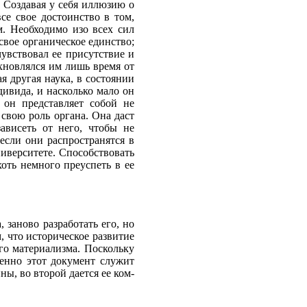
 Создавая у себя иллю­зию о
е свое достоинство в том,
м. Необходимо изо всех сил
вое органическое един­ство;
ув­ствовал ее присутствие и
охновлялся им лишь время от
я другая наука, в состоянии
дивида, и насколько мало он
 он представляет собой не
ь свою роль органа. Она даст
ависеть от него, чтобы не
сли они распростра­нятся в
ниверситете. Способствовать
 хоть немного преуспеть в ее
аново раз­работать его, но
м, что историческое развитие
го материализма. Поскольку
енно этот документ служит
ны, во второй дается ее ком­