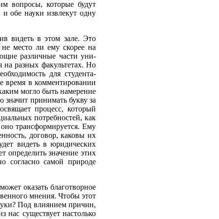
им вопросы, которые будут
, и обе науки извлекут одну
ив видеть в этом зале. Это
, не место ли ему скорее на
яющие различные части уни­
 на раз­ных факультетах. Но
еобходимость для студента-
ое время в комментирова­нии
, каким могло быть намерение
о значит принимать букву за
освящает про­цесс, который
оциальных потребностей, как
к оно трансформируется. Ему
н­ность, договор, каковы их
будет видеть в юридических
ет определить значение этих
но согласно самой природе
 может оказать благотворное
твенного мнения. Чтобы этот
 науки? Под влиянием причин,
из нас существует настолько