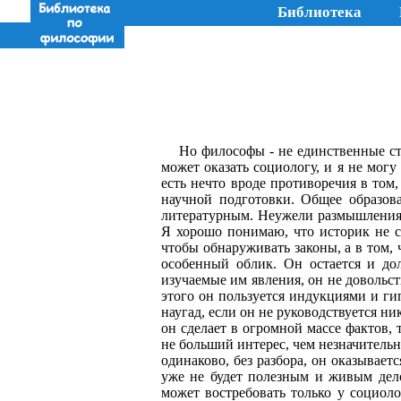
Библиотека
Но философы - не единственные ст
может оказать социологу, и я не могу
есть нечто вроде противоречия в том,
научной подготовки. Общее образова
литературным. Неуже­ли размышления 
Я хорошо понимаю, что историк не ск
чтобы обнаруживать законы, а в том,
особенный об­лик. Он остается и до
изучаемые им явления, он не довольст
этого он пользуется индукци­ями и ги
наугад, если он не руководствуется н
он сделает в огромной массе фактов,
не больший интерес, чем незначитель
одинаково, без разбора, он оказывает
уже не будет полезным и живым дело
может востребовать только у социол