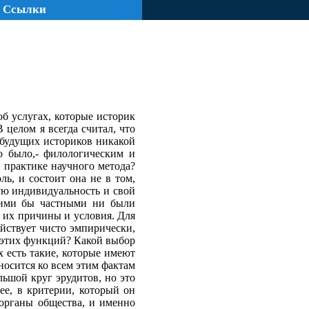
Ссылки
б услугах, которые историк
 целом я всегда считал, что
 будущих истори­ков никакой
но было,- филологическим и
 практике научного метода?
, и состо­ит она не в том,
ую индивидуальность и свой
акими бы частными ни были
т их причины и условия. Для
ействует чисто эмпирически,
х этих функций? Какой выбор
х есть такие, которые имеют
осится ко всем этим фак­там
ь­шой круг эрудитов, но это
ее, в критерии, который он
органы общест­ва, и именно