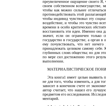
преувеличенное ощущение своего Я, ч
своем собственном всемогуществе, м
чтобы как можно сильнее отличать­с
противодейство­вать этой разлагающей
чтобы индивид чувствовал эту социал
воздействие, и чтобы это чувство все
времени в особо критических обстояте
восстановить эти идеи. Именно она да
значит, если он ограничен только 
государство в государстве, а орган в 
ему почувствовать, что нет ниче­г
принадлежать целиком самому себе. К
глубинных слоях общества; но для эт
по мере сил достижению этого результа
выполнении.
МАТЕРИАЛИСТИЧЕСКОЕ ПОН
Эта книга1 имеет целью выявить п
не для того, чтобы изменить, а для то
зависит в конечном счете от экономи
автор считает, что нашел его лучшу
предметом его исследова­ния. Исследов
ментарий.