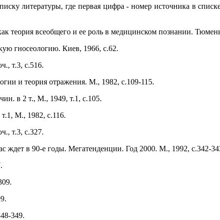
списку литературы, где первая цифра - номер источника в списке
ак теория всеобщего и ее роль в медицинском познании. Тюмень,
ую гносеологию. Киев, 1966, с.62.
., т.3, с.516.
гии и теория отражения. М., 1982, с.109-115.
н. в 2 т., М., 1949, т.1, с.105.
т.1, М., 1982, с.116.
., т.3, с.327.
с ждет в 90-е годы. Мегатенденции. Год 2000. М., 1992, с.342-34
.
309.
9.
348-349.