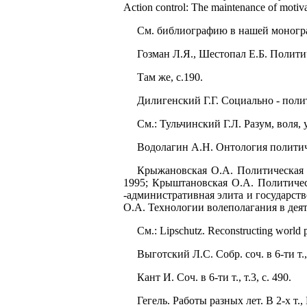
Action control: The maintenance of motivati
См. библиографию в нашей моногр
Гозман Л.Я., Шестопал Е.Б. Полити
Там же, с.190.
Дилигенский Г.Г. Социально - полит
См.: Тульчинский Г.Л. Разум, воля,
Водолагин А.Н. Онтология политиче
Крыжановская О.А. Политическая 
1995; Крыштановская О.А. Политичес
-административная элита и государст
О.А. Технологии волеполагания в деят
См.: Lipschutz. Reconstructing world po
Выготский Л.С. Собр. соч. в 6-ти т., 
Кант И. Соч. в 6-ти т., т.3, с. 490.
Гегель. Работы разных лет. В 2-х т., М