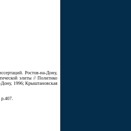
ссертаций. Ростов-на-Дону,
тической элиты // Политико
а-Дону, 1996; Крыштановская
, p.407.