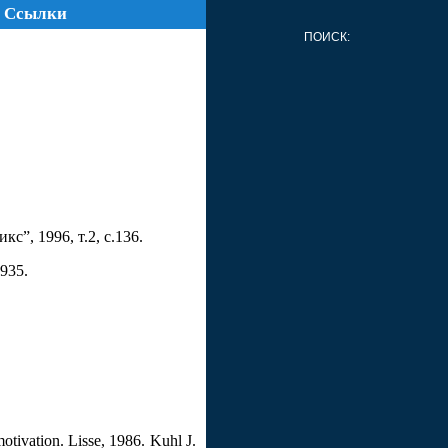
Ссылки
ПОИСК:
с”, 1996, т.2, с.136.
1935.
tivation. Lisse, 1986. Kuhl J.