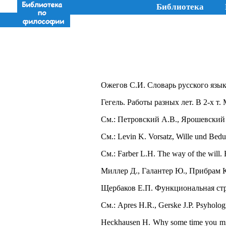
Библиотека
Ожегов С.И. Словарь русского языка.
Гегель. Работы разных лет. В 2-х т. М
См.: Петровский А.В., Ярошевский М
См.: Levin K. Vorsatz, Wille und Bedur
См.: Farber L.H. The way of the will. 
Миллер Д., Галантер Ю., Прибрам К
Щербаков Е.П. Функциональная стру
См.: Apres H.R., Gerske J.P. Psyhologi
Heckhausen H. Why some time you might