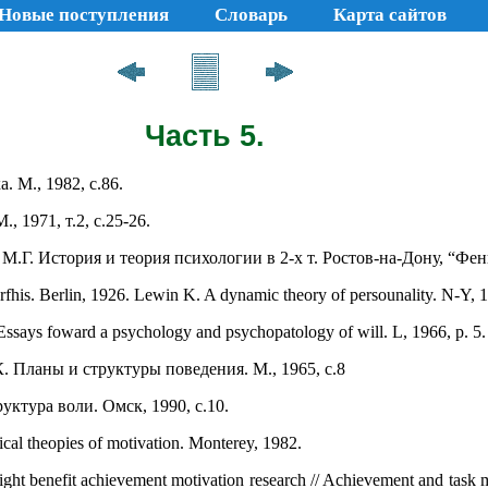
Новые поступления
Словарь
Карта сайтов
Часть 5.
 М., 1982, с.86.
., 1971, т.2, с.25-26.
.Г. История и теория психологии в 2-х т. Ростов-на-Дону, “Феник
fhis. Berlin, 1926. Lewin K. A dynamic theory of persounality. N-Y, 
Essays foward a psychology and psychopatology of will. L, 1966, p. 5.
. Планы и структуры поведения. М., 1965, с.8
ктура воли. Омск, 1990, с.10.
cal theopies of motivation. Monterey, 1982.
 benefit achievement motivation research // Achievement and task mo