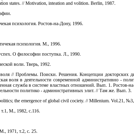
on states. // Motivation, inteation and volition. Berlin, 1987.
афии.
чекая психология. Ростов-на-Дону, 1996.
ичекая психология. М., 1996.
 успех. О философии поступка. Л., 1990.
ской воли. Тверь, 1992.
воля // Проблемы. Поиски. Решения. Концепции докторских ди
кая воля в деятельности современной административно - поли
венная служба в системе властных отношений. Вып. 1. Ростов-н
ельности политико - административных элит. // Там же. Вып. 3.
litics; the emergence of global civil cociety. // Millenium. Vol.21, №3
т.1, М., 1982, с.116.
., 1971, т.2, с. 25.