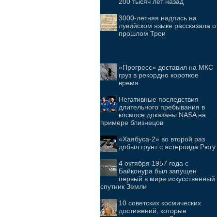
200 тысяч лет назад
3000-летняя надпись на
лувийском языке рассказала о
прошлом Трои
«Прогресс» доставил на МКС
груз в рекордно короткое
время
Негативные последствия
длительного пребывания в
космосе доказаны NASA на
примере близнецов
«Хаябуса-2» во второй раз
добыл грунт с астероида Рюгу
4 октября 1957 года с
Байконура был запущен
первый в мире искусственный
спутник Земли
10 советских космических
достижений, которые