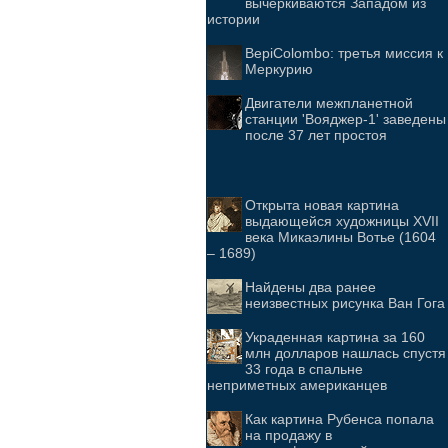
вычеркиваются Западом из
истории
BepiColombo: третья миссия к
Меркурию
Двигатели межпланетной
станции 'Вояджер-1' заведены
после 37 лет простоя
Открыта новая картина
выдающейся художницы XVII
века Микаэлины Вотье (1604
– 1689)
Найдены два ранее
неизвестных рисунка Ван Гога
Украденная картина за 160
млн долларов нашлась спустя
33 года в спальне
неприметных американцев
Как картина Рубенса попала
на продажу в