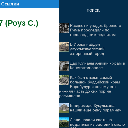
Ссылки
ПОИСК:
 (Роуз С.)
Расцвет и упадок Древнего
Рима проследили по
гренландским ледникам
В Ираке найден
двухтысячелетний
затерянный город
Дар Юлианы Аникии - храм в
Константинополе
Как был открыт самый
большой буддийский храм
Боробудур и почему его
нижняя часть до сих пор не
расчищена
В пирамиде Кукулькана
нашли ещё одну пирамиду
Люди начали спать на
подстилке из растений около