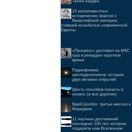
Тенея найден
15 малоизвестных
исторических фактов о
Византийской империи,
ставшей колыбелью современной
Европы
«Прогресс» доставил на МКС
груз в рекордно короткое
время
Радиофизика
шестидесятников: история
двух великих открытий
Шесть способов попасть в
космос (и все дорогие)
BepiColombo: третья миссия к
Меркурию
11 научных достижений
последних 100 лет, которые
подарили нам Вселенную