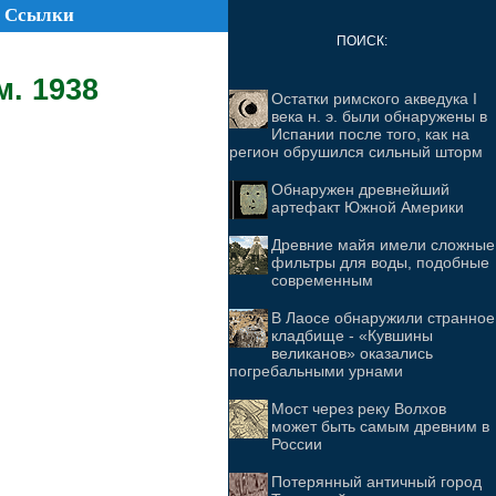
Ссылки
ПОИСК:
. 1938
Остатки римского акведука I
века н. э. были обнаружены в
Испании после того, как на
регион обрушился сильный шторм
Обнаружен древнейший
артефакт Южной Америки
Древние майя имели сложные
фильтры для воды, подобные
современным
В Лаосе обнаружили странное
кладбище - «Кувшины
великанов» оказались
погребальными урнами
Мост через реку Волхов
может быть самым древним в
России
Потерянный античный город