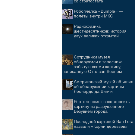
со стратостата
Робопчёлка «Bumble» —
полёты внутри МКС
Радиофизика
шестидесятников: история
двух великих открытий
Cотрудники музея
обнаружили в запаснике
забытую всеми картину,
написанную Отто ван Вееном
Американский музей объявил
об обнаружении картины
Леонардо да Винчи
Рентген помог восстановить
картину из разрушенного
Везувием города
Последней картиной Ван Гога
назвали «Корни деревьев»