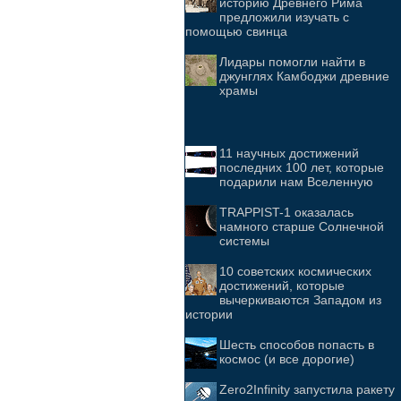
историю Древнего Рима
предложили изучать с
помощью свинца
Лидары помогли найти в
джунглях Камбоджи древние
храмы
11 научных достижений
последних 100 лет, которые
подарили нам Вселенную
TRAPPIST-1 оказалась
намного старше Солнечной
системы
10 советских космических
достижений, которые
вычеркиваются Западом из
истории
Шесть способов попасть в
космос (и все дорогие)
Zero2Infinity запустила ракету