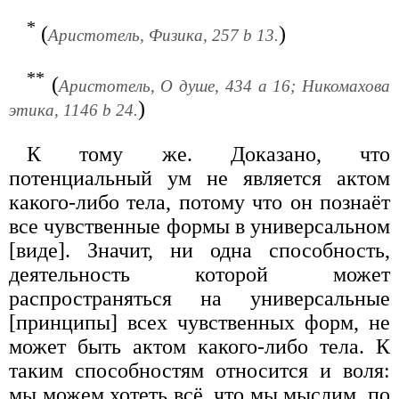
*
(
)
Аристотель, Физика, 257 b 13.
**
(
Аристотель, О душе, 434 а 16; Никомахова
)
этика, 1146 b 24.
К тому же. Доказано, что
потенциальный ум не является актом
какого-либо тела, потому что он познаёт
все чувственные формы в универсальном
[виде]. Значит, ни одна способность,
деятельность которой может
распространяться на универсальные
[принципы] всех чувственных форм, не
может быть актом какого-либо тела. К
таким способностям относится и воля:
мы можем хотеть всё, что мы мыслим, по