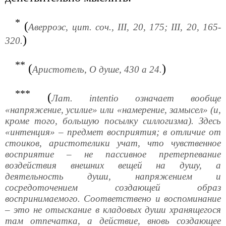
*
(
Аверроэс, цит. соч., III, 20, 175; III, 20, 165-
)
320.
**
(
)
Аристотель, О душе, 430 а 24.
***
(
Лат. intentio означает вообще
«напряжение, усилие» или «намерение, замысел» (и,
кроме того, большую посылку силлогизма). Здесь
«интенция» – предмет восприятия; в отличие от
стоиков, аристотелики учат, что чувственное
восприятие – не пассивное претерпевание
воздействия внешних вещей на душу, а
деятельность души, напряжением и
сосредоточением создающей образ
воспринимаемого. Соответствено и воспоминание
– это не отыскание в кладовых души хранящегося
там отпечатка, а действие, вновь создающее