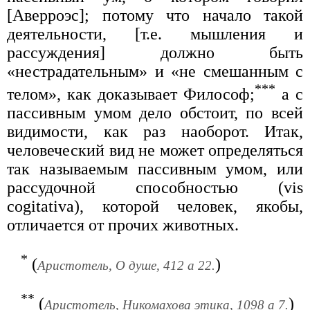
[Аверроэс]; потому что начало такой
деятельности, [т.е. мышления и
рассуждения] должно быть
«нестрадательным» и «не смешанным с
***
телом», как доказывает Философ;
а с
пассивным умом дело обстоит, по всей
видимости, как раз наоборот. Итак,
человеческий вид не может определяться
так называемым пассивным умом, или
рассудочной способностью (vis
cogitativa), которой человек, якобы,
отличается от прочих животных.
*
(
)
Аристотель, О душе, 412 а 22.
**
(
)
Аристотель, Никомахова этика, 1098 а 7.