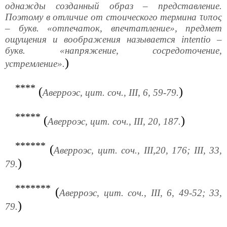
однажды созданный образ – представление.
Поэтому в отличие от стоического термина τυπος
– букв. «отпечаток, впечтатление», предмет
ощущения и воображения называется intentio –
букв. «напряжение, сосредоточение,
)
устремление».
****
(
)
Аверроэс, цит. соч., III, 6, 59-79.
*****
(
)
Аверроэс, цит. соч., III, 20, 187.
******
(
Аверроэс, цит. соч., III,20, 176; III, 33,
)
79.
*******
(
Аверроэс, цит. соч., III, 6, 49-52; 33,
)
79.