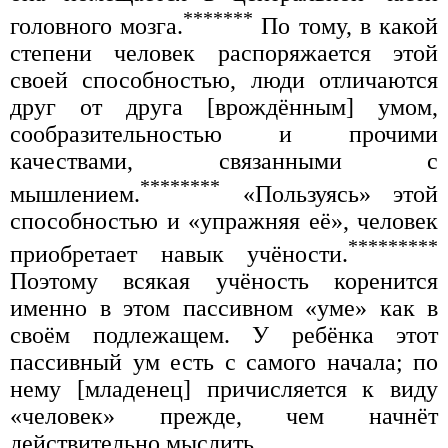
*******
головного мозга.
По тому, в какой
степени человек распоряжается этой
своей способностью, люди отличаются
друг от друга [врождённым] умом,
сообразительностью и прочими
качествами, связанными с
********
мышлением.
«Пользуясь» этой
способностью и «упражняя её», человек
*********
приобретает навык учёности.
Поэтому всякая учёность коренится
именно в этом пассивном «уме» как в
своём подлежащем. У ребёнка этот
пассивный ум есть с самого начала; по
нему [младенец] причисляется к виду
«человек» прежде, чем начнёт
действительно мыслить.