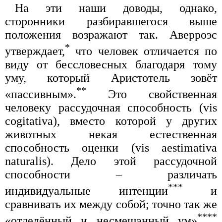
На эти наши доводы, однако,
сторонники разбиравшегося выше
положения возражают так. Аверроэс
*
утверждает,
что человек отличается по
виду от бессловесных благодаря тому
уму, который Аристотель зовёт
**
«пассивным».
Это свойственная
человеку рассудочная способность (vis
cogitativa), вместо которой у других
животных некая естественная
способность оценки (vis aestimativa
naturalis). Дело этой рассудочной
способности – различать
***
индивидуальные интенции
и
сравнивать их между собой; точно так же
****
«отделённый и несмешанный ум»