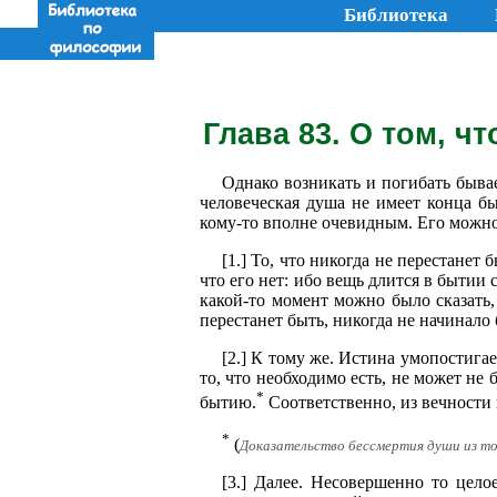
Библиотека
Глава 83. О том, ч
Однако возникать и погибать бывае
человеческая душа не имеет конца бы
кому-то вполне очевидным. Его можно
[1.] То, что никогда не перестанет 
что его нет: ибо вещь длится в бытии 
какой-то момент можно было сказать, 
перестанет быть, никогда не начинало 
[2.] К тому же. Истина умопостига
то, что необходимо есть, не может н
*
бытию.
Соответственно, из вечности
*
(
Доказательство бессмертия души из тог
[3.] Далее. Несовершенно то цело