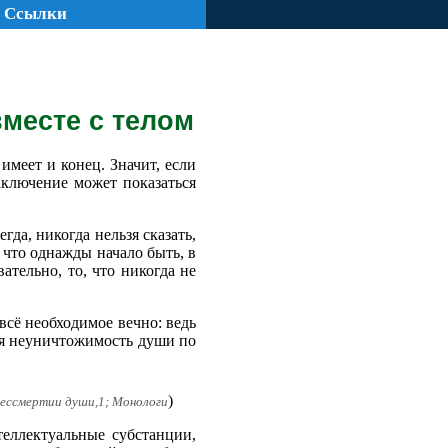
Ссылки
вместе с телом
имеет и конец. Значит, если
заключение может показаться
егда, никогда нельзя сказать,
, что однажды начало быть, в
ательно, то, что никогда не
всё необходимое вечно: ведь
ся неуничтожимость души по
)
 бессмертии души,1; Монологи
теллектуальные субстанции,