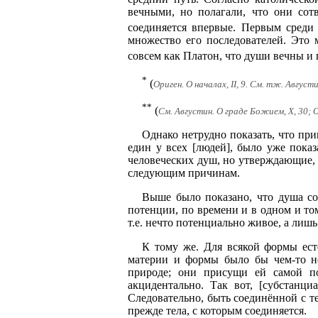
вечными, но полагали, что они сот
соединяется впервые. Первым среди 
множество его последователей. Это 
совсем как Платон, что души вечны и п
*
(
Ориген. О началах, II, 9. См. тж. Август
**
(
См. Августин. О граде Божием, X, 30; О
Однако нетрудно показать, что пр
един у всех [людей], было уже пока
человеческих душ, но утверждающие, 
следующим причинам.
Выше было показано, что душа сое
потенции, по времени и в одном и том
т.е. нечто потенциально живое, а лишь 
К тому же. Для всякой формы ест
материи и формы было бы чем-то не
природе; они присущи ей самой по
акцидентально. Так вот, [субстанц
Следовательно, быть соединённой с те
прежде тела, с которым соединяется.