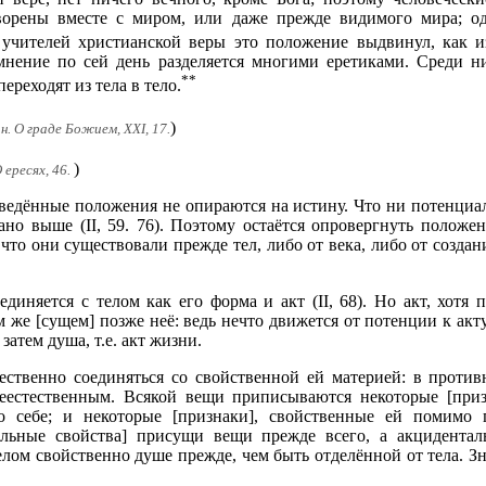
ворены вместе с миром, или даже прежде видимого мира; о
учителей христианской веры это положение выдвинул, как и
мнение по сей день разделяется многими еретиками. Среди н
**
ереходят из тела в тело.
)
ин. О граде Божием, XXI, 17.
)
 ересях, 46.
иведённые положения не опираются на истину. Что ни потенциа
зано выше (II, 59. 76). Поэтому остаётся опровергнуть полож
что они существовали прежде тел, либо от века, либо от созда
диняется с телом как его форма и акт (II, 68). Но акт, хотя 
 же [сущем] позже неё: ведь нечто движется от потенции к акту.
затем душа, т.е. акт жизни.
ественно соединяться со свойственной ей материей: в против
естественным. Всякой вещи приписываются некоторые [приз
 себе; и некоторые [признаки], свойственные ей помимо
иальные свойства] присущи вещи прежде всего, а акцидентал
лом свойственно душе прежде, чем быть отделённой от тела. Зн