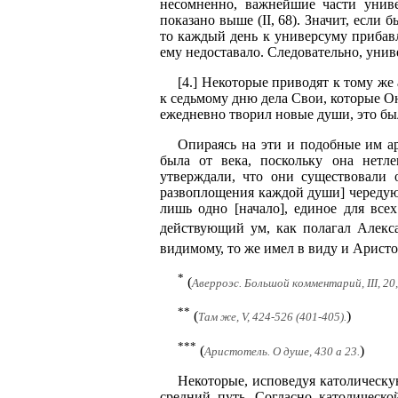
несомненно, важнейшие части униве
показано выше (II, 68). Значит, если
то каждый день к универсуму прибавл
ему недоставало. Следовательно, уни
[4.] Некоторые приводят к тому же
к седьмому дню дела Свои, которые Он 
ежедневно творил новые души, это был
Опираясь на эти и подобные им ар
была от века, поскольку она нетл
утверждали, что они существовали 
развоплощения каждой души] чередуютс
лишь одно [начало], единое для все
действующий ум, как полагал Алекс
видимому, то же имел в виду и Аристо
*
(
Аверроэс. Большой комментарий, III, 20, 
**
(
)
Там же, V, 424-526 (401-405).
***
(
)
Аристотель. О душе, 430 а 23.
Некоторые, исповедуя католическу
средний путь. Согласно католическо