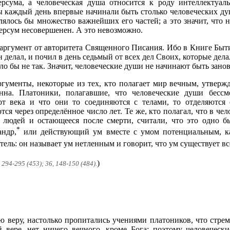
рсума, а человеческая душа относится к роду интеллектуал
 бы каждый день впервые начинали быть столько человеческих ду
ялось бы множество важнейших его частей; а это значит, что 
версум несовершенен. А это невозможно.
 аргумент от авторитета Священного Писания. Ибо в Книге Быт
делал, и почил в день седьмый от всех дел Своих, которые делал
о бы не так. Значит, человеческие души не начинают быть заново
гументы, некоторые из тех, кто полагает мир вечным, утвержд
енна. Платоники, полагавшие, что человеческие души бесс
от века и что они то соединяются с телами, то отделяются 
я через определённое число лет. Те же, кто полагал, что в че
х людей и остающееся после смерти, считали, что это одно бы
*
андр,
или действующий ум вместе с умом потенциальным, ка
тель: он называет ум нетленным и говорит, что ум существует вс
)
294-295 (453); 36, 148-150 (484).
ю веру, настолько пропитались учениями платоников, что стрем
й вере, нет ничего вечного, кроме Бога; поэтому человечес