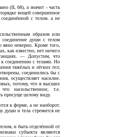
о (II, 68), а значит - часть
м порядке вещей совершенное
 соединённой с телом. а не
асильственным образом или
, соединение души с телом
о явно неверно. Кроме того,
х, как известно, нет ничего
станциях. — Допустим, что
 к соединению с телами. Но
жения тяжёлых и лёгких тел;
сотворены, соединились бы с
ния, осуществляет насилие.
рвых, потому, что в высших
то насильственное, т.е.
ть присуще целому виду.
тся к форме, а не наоборот.
ву души и тела стремится не
телом, и быть отделённой от
изнаки субъекта являются