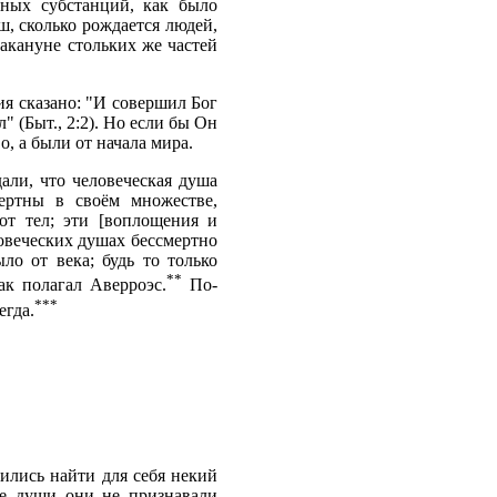
ьных субстанций, как было
ш, сколько рождается людей,
накануне стольких же частей
ия сказано: "И совершил Бог
" (Быт., 2:2). Но если бы Он
, а были от начала мира.
али, что человеческая душа
мертны в своём множестве,
от тел; эти [воплощения и
ловеческих душах бессмертно
ло от века; будь то только
**
к полагал Аверроэс.
По-
***
егда.
ились найти для себя некий
кие души они не признавали