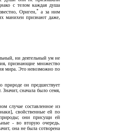
днако с телом каждая душа
*
звестно, Ориген,
а за ним
их манихеи признают даже,
льный, ни деятельный ум не
ения, признающие множество
ния мира. Это невозможно по
по природе он предшествует
 Значит, сначала было семя,
ном случае составленное из
наки], свойственные ей по
 природы; они присущи ей
ьные - во вторую очередь.
ачит, она не была сотворена