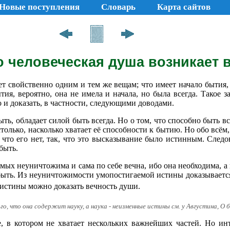
Новые поступления
Словарь
Карта сайтов
то человеческая душа возникает 
т свойственно одним и тем же вещам; что имеет начало бытия, 
тия, вероятно, она не имела и начала, но была всегда. Такое 
 и доказать, в частности, следующими доводами.
быть, обладает силой быть всегда. Но о том, что способно быть вс
столько, насколько хватает её способности к бытию. Но обо всём
что его нет, так, что это высказывание было истинным. Следов
быть.
емых неуничтожима и сама по себе вечна, ибо она необходима, а 
е быть. Из неуничтожимости умопостигаемой истины доказывает
 истины можно доказать вечность души.
о, что она содержит науку, а наука - неизменные истины см. у Августина, О
е, в котором не хватает нескольких важнейших частей. Но ин