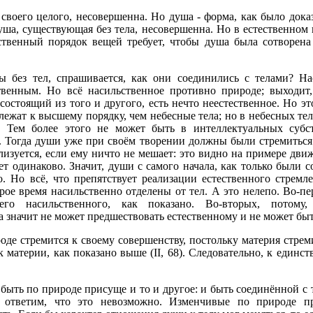
 своего целого, несовершенна. Но душа - форма, как было доказан
душа, существующая без тела, несовершенна. Но в естественно
ественный порядок вещей требует, чтобы душа была сотворена
ы без тел, спрашивается, как они соединились с телами? Н
венным. Но всё насильственное противно природе; выходит
 состоящий из того и другого, есть нечто неестественное. Но эт
жат к высшему порядку, чем небесные тела; но в небесных тела
о. Тем более этого не может быть в интеллектуальных суб
о. Тогда души уже при своём творении должны были стремиться
лизуется, если ему ничто не мешает: это видно на примере дви
ет одинаково. Значит, души с самого начала, как только были 
. Но всё, что препятствует реализации естественного стремле
ое время насильственно отделены от тел. А это нелепо. Во-пе
о насильственного, как показано. Во-вторых, потому, ч
а значит не может предшествовать естественному и не может бы
оде стремится к своему совершенству, постольку материя стреми
 материи, как показано выше (II, 68). Следовательно, к единст
 быть по природе присуще и то и другое: и быть соединённой с 
ы ответим, что это невозможно. Изменчивые по природе пр