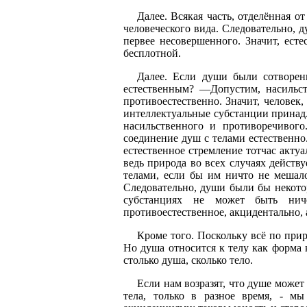
Далее. Всякая часть, отделённая от
человеческого вида. Следовательно, 
первее несовершенного. Значит, ест
бесплотной.
Далее. Если души были сотворен
естественным? —Допустим, насильст
противоестественно. Значит, человек,
интеллектуальные субстанции принадле
насильственного и противоречивог
соединение душ с телами естественн
естественное стремление тотчас актуа
ведь природа во всех случаях действу
телами, если бы им ничто не мешало
Следовательно, души были бы некотор
субстанциях не может быть ничег
противоестественное, акцидентально, 
Кроме того. Поскольку всё по прир
Но душа относится к телу как форма к
столько душа, сколько тело.
Если нам возразят, что душе может
тела, только в разное время, - м