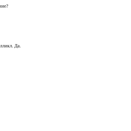
ние?
лликл. Да.