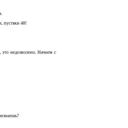
а.
, пустяки 48!
 это недозволено. Начнем с
признаешь?