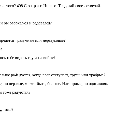
 с того? 498 С о к р а т. Ничего. Ты делай свое - отвечай.
ый бы огорчал-ся и радовался?
горчается - разумные или неразумные?
а.
ось тебе видеть труса на войне?
ольше ра-b дуется, когда враг отступает, трусы или храбрые?
ие, но пер-вые, может быть, больше. Или примерно одинаково.
сы тоже радуются?
, тоже?