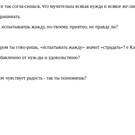
и так согла-сишься, что мучительна всякая нужда и всякое же-ла
рашивать.
а испытываешь жажду, по-твоему, приятно, не правда ли?
тором ты гово-ришь, «испытывать жажду» значит «страдать»? е Ка
 избавлению от нуж-ды и удовольствию?
 он чувствует радость - так ты понимаешь?