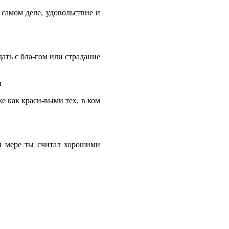
В самом деле, удовольствие и
дать с бла-гом или страдание
м
же как краси-выми тех, в ком
й мере ты считал хорошими