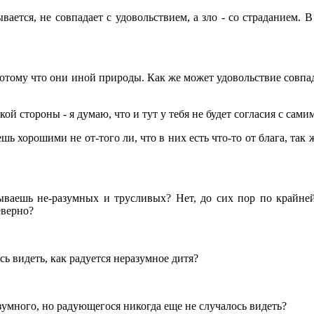
зывается, не совпадает с удовольствием, а зло - со страданием. 
 потому что они иной природы. Как же может удовольствие совпа
кой стороны - я думаю, что и тут у тебя не будет согласия с сами
шь хорошими не от-того ли, что в них есть что-то от блага, так 
ываешь не-разумных и трусливых? Нет, до сих пор по крайне
еверно?
сь видеть, как радуется неразумное дитя?
азумного, но радующегося никогда еще не случалось видеть?