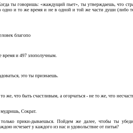
Когда ты говоришь: «жаждущий пьет», ты утверждаешь, что стр
в одно и то же время и не в одной и той же части души (либо т
человек благопо
е время и 497 злополучным.
доваться, это ты признаешь.
 то же, что быть счастливым, а огорчаться - не то же, что несчас
 мудришь, Сократ.
 только прики-дываешься. Пойдем же далее, чтобы ты убед
ждою исчезает у каждого из нас и удовольствие от питья?