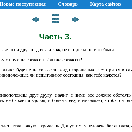
Новые поступления
Словарь
Карта сайтов
Часть 3.
отличны и друг от друга и каждое в отдельности от блага.
ом с нами не согласен. Или же согласен?
алликл будет e не согласен, когда хорошенько всмотрится в с
ивоположные ли испытывают состояния, как тебе кажется?
тивоположны друг другу, значит, с ними все должно обстоять 
ек не бывает и здоров, и болен сразу, и не бывает, чтобы он од
асть тела, какую вздумаешь. Допустим, у человека болят глаза,