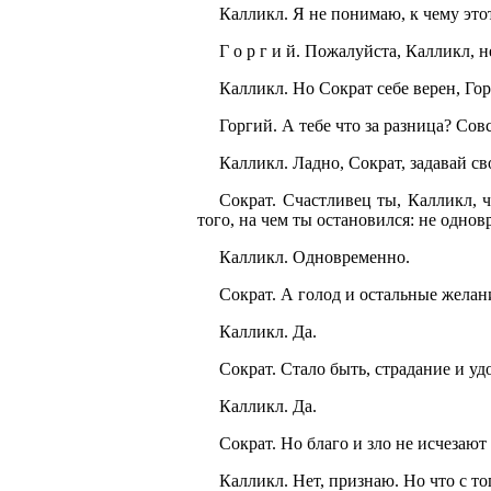
Калликл. Я не понимаю, к чему этот
Г о р г и й. Пожалуйста, Калликл, н
Калликл. Но Сократ себе верен, Гор
Горгий. А тебе что за разница? Совс
Калликл. Ладно, Сократ, задавай св
Сократ. Счастливец ты, Калликл, 
того, на чем ты остановился: не одно
Калликл. Одновременно.
Сократ. А голод и остальные желан
Калликл. Да.
Сократ. Стало быть, страдание и у
Калликл. Да.
Сократ. Но благо и зло не исчезаю
Калликл. Нет, признаю. Но что с то