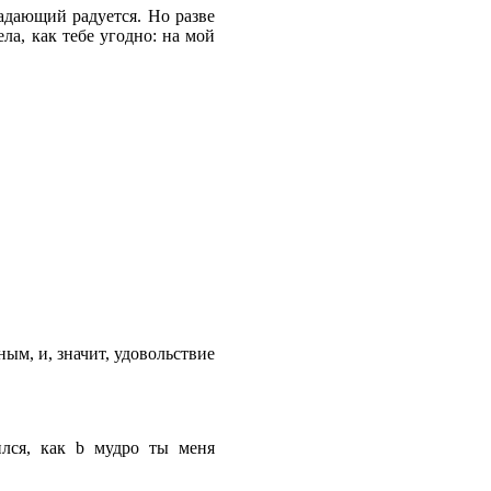
адающий радуется. Но разве
ела, как тебе угодно: на мой
тным, и, значит, удовольствие
ился, как b мудро ты меня