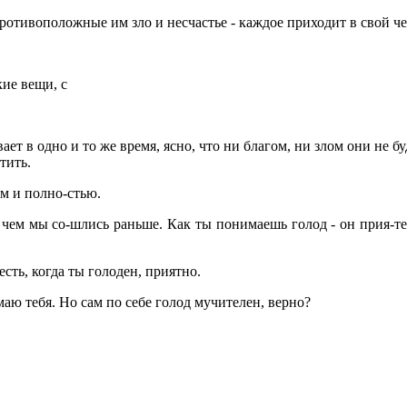
противоположные им зло и несчастье - каждое приходит в свой че
кие вещи, с
ает в одно и то же время, ясно, что ни благом, ни злом они не б
тить.
ом и полно-стью.
а чем мы со-шлись раньше. Как ты понимаешь голод - он прия-
сть, когда ты голоден, приятно.
аю тебя. Но сам по себе голод мучителен, верно?