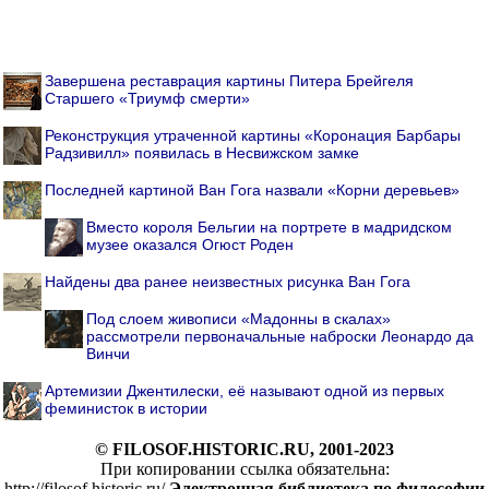
Завершена реставрация картины Питера Брейгеля
Старшего «Триумф смерти»
Реконструкция утраченной картины «Коронация Барбары
Радзивилл» появилась в Несвижском замке
Последней картиной Ван Гога назвали «Корни деревьев»
Вместо короля Бельгии на портрете в мадридском
музее оказался Огюст Роден
Найдены два ранее неизвестных рисунка Ван Гога
Под слоем живописи «Мадонны в скалах»
рассмотрели первоначальные наброски Леонардо да
Винчи
Артемизии Джентилески, её называют одной из первых
феминисток в истории
© FILOSOF.HISTORIC.RU, 2001-2023
При копировании ссылка обязательна:
http://filosof.historic.ru/
Электронная библиотека по философии