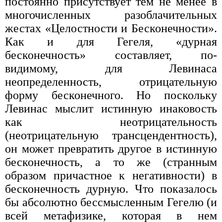
постоянно присут­ствует тем не менее в
многочисленных разоблачительных
жестах «Це­лостности и Бесконечности».
Как и для Гегеля, «дурная
бесконечность» составляет, по-
видимому, для Левинаса
неопределенность, отрица­тельную
форму бесконечного. Но поскольку
Левинас мыслит истин­ную инаковость
как неотрицательность
(неотрицательную трансцен­дентность),
он может превратить другое в истинную
бесконечность, а то же (странным
образом причастное к негативности) в
бесконечность дурную. Что показалось
бы абсолютно бессмысленным Гегелю (и
всей метафизике, которая в нем