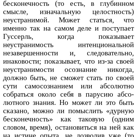
бесконечность (то есть, в глу­бинном
смысле, изначальную целостность)
неустранимой. Может статься, что
именно так на самом деле и поступает
Гуссерль, когда показывает
неустранимость интенциональной
незавершенности и, следовательно,
инаковости; показывает, что из-за своей
неустрани­мости осознание никогда,
должно быть, не сможет стать по своей
сути самосознанием или абсолютно
собраться около себя в парусию абсо­
лютного знания. Но может ли это быть
сказано, можно ли помыслить «дурную
бесконечность» как таковую (одним
словом, время), остано­виться на ней как
на истине опыта, не дозволив уже (то