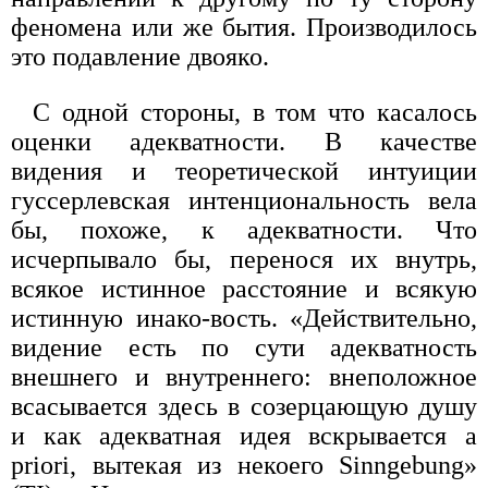
феномена или же бытия. Произ­водилось
это подавление двояко.
С одной стороны, в том что касалось
оценки адекватности. В ка­честве
видения и теоретической интуиции
гуссерлевская интенциональность вела
бы, похоже, к адекватности. Что
исчерпывало бы, перено­ся их внутрь,
всякое истинное расстояние и всякую
истинную инако-вость. «Действительно,
видение есть по сути адекватность
внешнего и внутреннего: внеположное
всасывается здесь в созерцающую душу
и как адекватная идея вскрывается a
priori, вытекая из некоего Sinngebung»