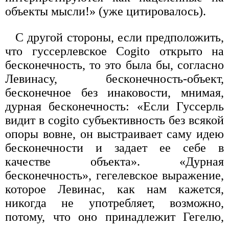
объекты мысли!» (уже цитировалось).
С другой стороны, если предположить,
что гуссерлевское Cogito открыто на
бесконечность, то это была бы, согласно
Левинасу, беско­нечность-объект,
бесконечное без инаковости, мнимая,
дурная беско­нечность: «Если Гуссерль
видит в cogito субъективность без всякой
опоры вовне, он выстраивает саму идею
бесконечности и задает ее себе в
качестве объекта». «Дурная
бесконечность», гегелевское выра­жение,
которое Левинас, как нам кажется,
никогда не употребляет, возможно,
потому, что оно принадлежит Гегелю,