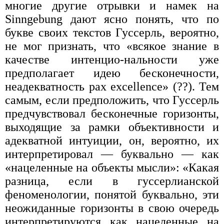
многие другие отрывки и намек на
Sinngebung дают ясно понять, что по
букве своих текстов Гуссерль, вероятно,
не мог признать, что «всякое знание в
качестве интенцио-нальности уже
предполагает идею бесконечности,
неадекватность pax excellence» (??). Тем
самым, если предположить, что Гуссерль
пред­чувствовал бесконечные горизонты,
выходящие за рамки объектив­ности и
адекватной интуиции, он, вероятно, их
интерпретировал — буквально — как
«нацеленные на объекты мысли»: «Какая
разница, если в гуссерлианской
феноменологии, понятой буквально, эти
нео­жиданные горизонты в свою очередь
интерпретируются как нацелен­ные на