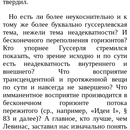
твердил.
Но есть ли более неукоснительно и к
тому же более буквально гус­серлевская
тема, нежели тема неадекватности? И
бесконечного пере­полнения горизонтов?
Кто упорнее Гуссерля стремился
показать, что зрение исходно и по сути
есть неадекватность внутреннего и
внешне­го? Что восприятие
трансцендентной и протяженной вещи
по сути и навсегда не завершено? Что
имманентное восприятие производится в
бесконечном горизонте потока
пережитого (ср., например, «Идеи I», §
83 и далее)? А главное, кто лучше, чем
Левинас, заставил нас изна­чально понять