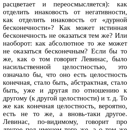
расцветает и переосмысляется): как
отде­лить инаковость от негативности,
как отделить инаковость от «дур­ной
бесконечности»? Как может истинная
бесконечность не оказаться тем же? Или
наоборот: как абсолютное то же может
не оказаться бес­конечным? Если бы то
же, как о том говорит Левинас, было
насиль­ственной целостностью, это
означало бы, что оно есть целостность
конечная, стало быть, абстрактная, стало
быть, уже и другая по отно­шению к
другому (к другой целостности) и т. д. То
же как конечная целостность, вероятно,
есть не то же, а вновь-таки другое.
Левинас, по-видимому, говорит про
другое под именем того же, а о том же