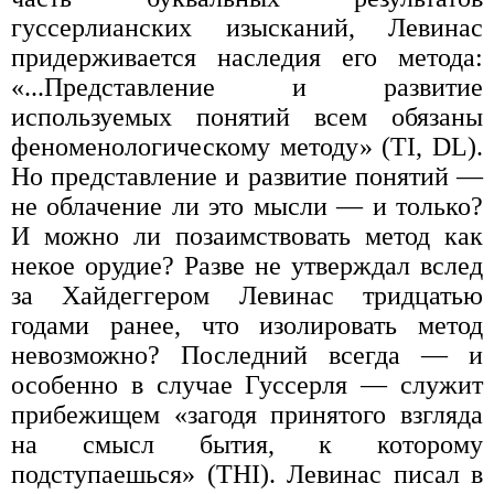
гуссерлианских изысканий, Леви­нас
придерживается наследия его метода:
«...Представление и разви­тие
используемых понятий всем обязаны
феноменологическому мето­ду» (TI, DL).
Но представление и развитие понятий —
не облачение ли это мысли — и только?
И можно ли позаимствовать метод как
не­кое орудие? Разве не утверждал вслед
за Хайдеггером Левинас трид­цатью
годами ранее, что изолировать метод
невозможно? Последний всегда — и
особенно в случае Гуссерля — служит
прибежищем «заго­дя принятого взгляда
на смысл бытия, к которому
подступаешься» (THI). Левинас писал в