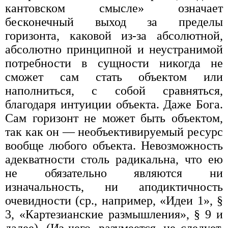
кантовском смыс­ле» означает
бесконечный выход за пределы
горизонта, каковой из-за абсолютной,
абсолютно принципной и неустранимой
потребности в сущности никогда не
сможет сам стать объектом или
наполниться, с собой сравняться,
благодаря интуиции объекта. Даже Бога.
Сам го­ризонт не может быть объектом,
так как он — необъективируемый ресурс
вообще любого объекта. Невозможность
адекватности столь радикальна, что ею
не обязательно являются ни
изначальность, ни аподиктичность
очевидности (ср., например, «Идеи 1», §
3, «Картези­анские размышления», § 9 и
далее). (Из чего, разумеется, не следует,