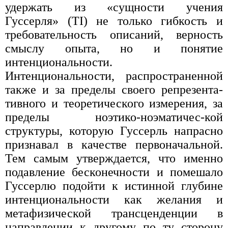
удержать из «сущности уче­ния
Гуссерля» (TI) не только гибкость и
требовательность описаний, верность
смыслу опыта, но и понятие
интенциональности.
Интенциональности, распространенной
также и за пределы своего репрезента­
тивного и теоретического измерения, за
пределы ноэтико-ноэматичес-кой
структуры, которую Гуссерль напрасно
признавал в качестве пер­воначальной.
Тем самым утверждается, что именно
подавление бесконечности и помешало
Гуссерлю подойти к истинной глубине
интенциональности как желания и
метафизической трансценденции в
направлении к другому по ту сторону