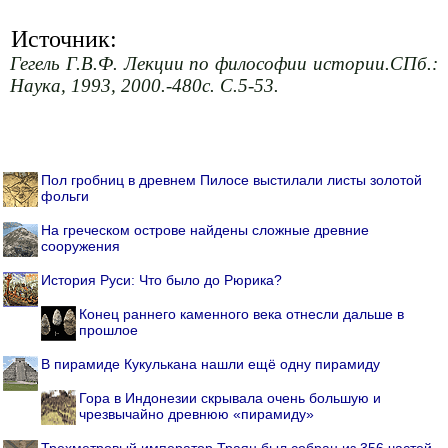
Источник:
Гегель Г.В.Ф. Лекции по философии истории.СПб.:
Наука, 1993, 2000.-480с. С.5-53.
Пол гробниц в древнем Пилосе выстилали листы золотой
фольги
На греческом острове найдены сложные древние
сооружения
История Руси: Что было до Рюрика?
Конец раннего каменного века отнесли дальше в
прошлое
В пирамиде Кукулькана нашли ещё одну пирамиду
Гора в Индонезии скрывала очень большую и
чрезвычайно древнюю «пирамиду»
Трехметровый император Траян был собран из 356 частей