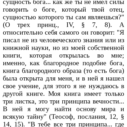
сущность бога... как же ты не имел силы
говорить о боге, который твой отец,
сущностью которого ты сам являешься?"
(О трех принц., IV, § 7, 8). А
относительно себя самого он говорит: "Я
писал не из человеческого знания или из
книжной науки, но из моей собственной
книги, которая открылась во мне;
именно, как благородное подобие бога,
книга благородного образа (то есть бога)
была открыта для меня, и в ней я нашел
свое учение, для этого я не нуждаюсь в
другой книге. Моя книга имеет только
три листка, это три принципа вечности...
В ней я могу найти основу мира и
всякую тайну" (Теософ, послания, 12, §
14, 15). "В тебе все три принципа... где