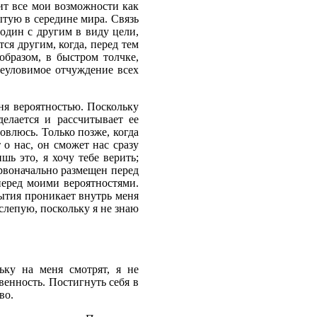
дит все мои возможности как
ытую в середине мира. Связь
один с другим в виду цели,
ся другим, когда, перед тем
образом, в быстром толчке,
 неуловимое отчуждение всех
ня вероятностью. Поскольку
делается и рассчитывает ее
овлюсь. Только позже, когда
 о нас, он сможет нас сразу
шь это, я хочу тебе верить;
ервоначально размещен перед
еред моими вероятностями.
бытия проникает внутрь меня
 вслепую, поскольку я не знаю
ьку на меня смотрят, я не
венность. Постигнуть себя в
во.