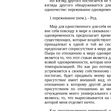
Но взгляд другого постигается не
взгляда другого обнаруживается дл
одиночестве: переживание одновреме
1 переживание (нем.). - Ред.
Мир для единственного для-себя не
вне себя повсюду в мире и связывало
одновре­менность предполагает вре
существующих, которые воздействуют 
принадлежат к одной и той же сис
предполагает соприсутствие к миру д
Пьера по отношению к миру одновре
является то, что этот стакан является
всякой одновременности, которая нео
темпорализацией. Но как раз потому
устремляется к своему собственному 
постигаю, будет придавать моему вр
присутствие имеет внешний вид; это
отношению к которому другой делае
присутствием по отношению ко мне
отчуждением моего универсального н
являюсь; то, что вырисовывается на
которой меня отделяет ничто.
Как пространственно-временной о