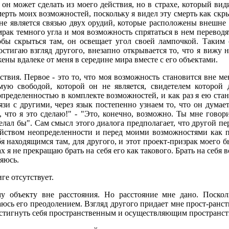
 он может сделать из моего действия, но в страхе, который ви
ерть моих возможностей, поскольку я видел эту смерть как скр
не является связью двух орудий, которые расположены внешне 
мрак темного угла и моя возможность спрятаться в нем переводят
обы скрыться там, он освещает угол своей лампочкой. Таким 
постигаю взгляд другого, внезапно открывается то, что я вижу
ены вдалеке от меня в середине мира вместе с его объектами.
твия. Первое - это то, что моя возможность становится вне ме
мую свободой, которой он не является, свиде­телем которой 
определенностью в комплекте возможностей, и как раз я ею стан
зи с другими, через язык постепенно узнаем то, что он думает
, что я это сделаю!" - "Это, конечно, возможно. Ты мне говори
делал бы". Сам смысл этого диалога предполагает, что другой п
йством неопределенности и перед моими возможностями как п
я находящимся там, для другого, и этот про­ект-призрак моего 
рах я не прекращаю брать на себя его как такового. Брать на себя
ляюсь.
ге отсутствует.
у объекту вне расстояния. Но расстоя­ние мне дано. Поскол
юсь его преодолением. Взгляд другого придает мне прост-ранст
постигнуть себя пространственным и осуществляющим пространст