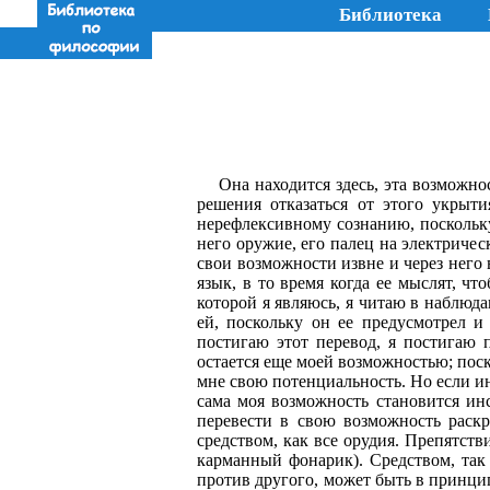
Библиотека
Она находится здесь, эта возможно
решения отказаться от этого укрыти
нерефлексивному сознанию, поскольку д
него оружие, его палец на электричес
свои возможности извне и через него 
язык, в то время когда ее мыслят, чт
которой я являюсь, я читаю в наблюда
ей, поскольку он ее предусмотрел и
постигаю этот перевод, я постигаю 
остается еще моей возможностью; поско
мне свою потенциальность. Но если ин
сама моя возмож­ность становится ин
перевести в свою возможность раскр
средством, как все орудия. Препятств
карманный фонарик). Средством, так 
против другого, может быть в принцип