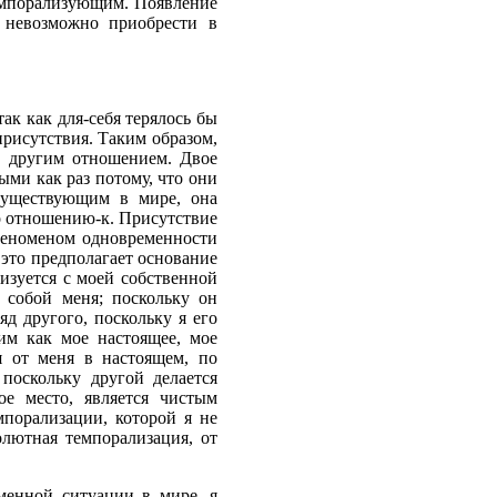
темпорализующим. Появление
е невозможно приобрести в
ак как для-себя терялось бы
присутствия. Таким образом,
м другим отношением. Двое
ыми как раз потому, что они
существу­ющим в мире, она
no отношению-к. Присутствие
феноменом одновременности
о это предполагает основание
изуется с моей собственной
с собой меня; поскольку он
д друго­го, поскольку я его
им как мое настоящее, мое
ся от меня в настоящем, по
поскольку другой делается
ое место, является чистым
мпорализации, которой я не
олютная темпорализация, от
еменной ситуации в мире, я