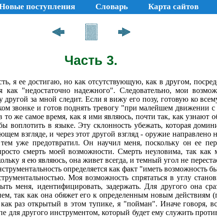
Новые поступления
Словарь
Карта сайтов
Часть 3.
сть, я ее достигаю, но как отсутствующую, как в другом, посре
я как "недостаточ­но надежного". Следовательно, мои возмо
ругой за мной следит. Если я вижу его позу, готовую ко всему,
ком звонке и готов поднять тревогу "при малейшем движении с 
в то же самое время, как я ими являюсь, почти так, как узнают 
обы воплотить в языке. Эту склонность убежать, которая домин
ющем взгляде, и через этот другой взгляд - оружие направлено 
 тем уже предотвратил. Он научил меня, поскольку он ее пе
просто смерть моей возможнос­ти. Смерть неуловима, так как 
льку я ею являюсь, она живет всегда, и темный угол не переста
струментальность определяется как факт "иметь возможность быт
струментальностью. Моя возможность спрятаться в углу станов
ыть меня, идентифицировать, задержать. Для другого она сра
ием, так как она обяжет его к определенным новым действиям (
как раз открытый в этом тупике, я "пойман". Иначе говоря, в
е для другого инструментом, который будет ему служить против