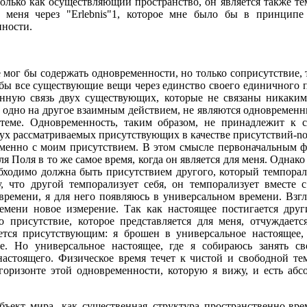
 только как осуществляющий про­странство, он является также 
я меня через "Erlebnis"1, которое мне было бы в принцип
нности.
 мог бы содержать одновременности, но только соприсутствие, т
 бы все существующие вещи через единство своего единичного 
менную связь двух существующих, которые не связаны никаки
одно на другое взаимным действием, не являются одно­временн
теме. Одновременность, таким образом, не принадлежит к 
вух рассмат­риваемых присутствующих в качестве присутствий-
менно с моим присут­ствием. В этом смысле первоначальным 
 для Поля в то же самое время, когда он является для меня. Однак
бходимо должна быть присутствием дру­гого, который темпорал
, что другой темпорализует себя, он темпорализует вместе 
времени, я для него появляюсь в универсальном времени. Взгля
емени новое измерение. Так как настоящее постигается друг
 присутствие, которое представ­ляется для меня, отчуждает
тся присутствующим: я брошен в универсальное настоящее, 
. Но универсальное настоящее, где я собираюсь занять св
астоящего. Физи­ческое время течет к чистой и свободной те
 горизонте этой одновременности, которую я вижу, и есть абс
бъект мира, как существенная струк­тура пространственно-вр