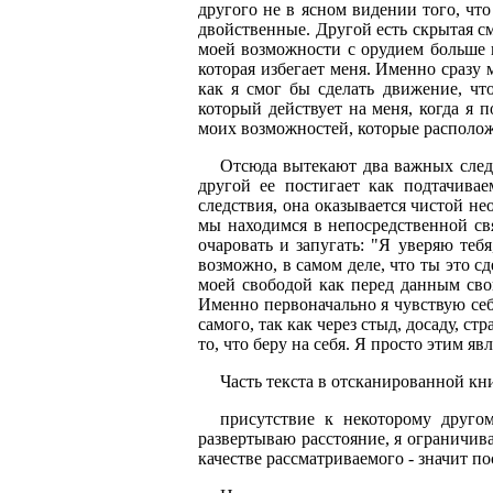
другого не в ясном видении того, что
двойственные. Другой есть скрытая см
моей возможности с орудием больше 
которая избегает меня. Именно сразу 
как я смог бы сделать движение, чт
который действует на меня, когда я 
моих возмож­ностей, которые располож
Отсюда вытекают два важных следс
другой ее постигает как подтачивае
следствия, она оказывается чистой не
мы находимся в непосредственной свя
очаровать и запугать: "Я уверяю тебя
возможно, в самом деле, что ты это с
моей свободой как перед данным сво
Именно перво­начально я чувствую себ
самого, так как через стыд, досаду, ст
то, что беру на себя. Я просто этим яв
Часть текста в отсканированной кни
присутствие к некоторому другом
развертываю расстояние, я ограничива
качестве рассматриваемого - значит 