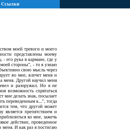
Ссылки
дством моей тревоги и моего
жности представлены моему
 - его рука в кармане, где у
моей стороны", - то я узнаю
объективно свою мысль через
ирует во мне, влечет меня и
на меня. Другой научил меня
ревел и разоружил. Но я не
моя возможность спрятаться
ет мне делать знак, посылает
ь переведенным к...", тогда
ится тем, что другой может
зу является препятствием и
приблизиться ко мне, зажечь
сякое действие, проведенное
 меня. И как раз я постигаю