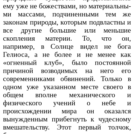
ему уже не божествами, но материальны­
ми массами, подчиненными тем же
законам природы, которым подвластны и
все другие большие или мень­шие
скопления материи. То, что он,
например, в Сол­нце видел не бога
Гелиоса, а не более и не менее как
«огненный клуб», было постоянной
причиной возво­димых на него его
современниками обвинений. Толь­ко в
одном уже указанном месте своего в
общем впол­не механического и
физического учений о небе и
происхождении мира он оказался
вынужденным при­бегнуть к чудесному
вмешательству. Этот первый тол­чок,