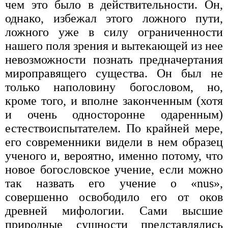
чем это было в действительности. Он,
однако, избежал этого ложного пути,
ложного уже в силу ограниченно­сти
нашего поля зрения и вытекающей из нее
невоз­можности познать предначертания
мироправящего су­щества. Он был не
только наполовину богословом, но,
кроме того, и вполне законченным (хотя
и очень од­носторонне одаренным)
естествоиспытателем. По крайней мере,
его современники видели в нем обра­зец
ученого и, вероятно, именно потому, что
новое бо­гословское учение, если можно
так назвать его учение о «nus»,
совершенно освободило его от оков
древней мифологии. Сами высшие
природные сущности представлялись