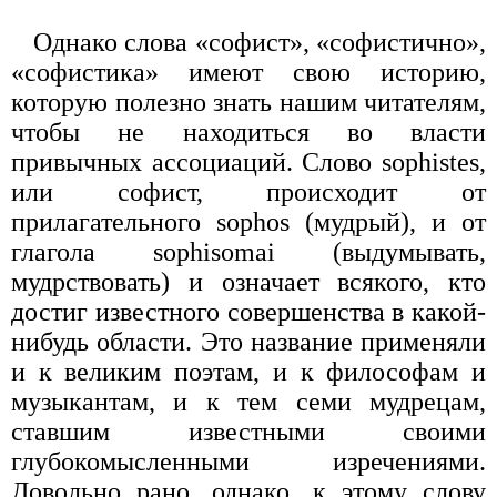
Однако слова «софист», «софистично»,
«софистика» имеют свою историю,
которую полезно знать нашим читателям,
чтобы не находиться во власти
привычных ассоциаций. Слово sophistes,
или софист, происходит от
прилагательного sophos (мудрый), и от
глагола sophisomai (выдумывать,
мудрствовать) и означает вся­кого, кто
достиг известного совершенства в какой-
ни­будь области. Это название применяли
и к великим по­этам, и к философам и
музыкантам, и к тем семи мудрецам,
ставшим известными своими
глубокомыс­ленными изречениями.
Довольно рано, однако, к это­му слову