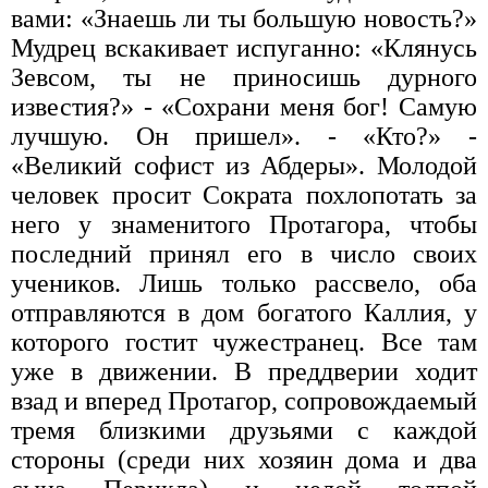
вами: «Знаешь ли ты большую новость?»
Мудрец вска­кивает испуганно: «Клянусь
Зевсом, ты не приносишь дурного
известия?» - «Сохрани меня бог! Самую
луч­шую. Он пришел». - «Кто?» -
«Великий софист из Абдеры». Молодой
человек просит Сократа похлопотать за
него у знаменитого Протагора, чтобы
последний принял его в число своих
учеников. Лишь только рассвело, оба
отправляются в дом богатого Каллия, у
ко­торого гостит чужестранец. Все там
уже в движении. В преддверии ходит
взад и вперед Протагор, сопро­вождаемый
тремя близкими друзьями с каждой
сторо­ны (среди них хозяин дома и два