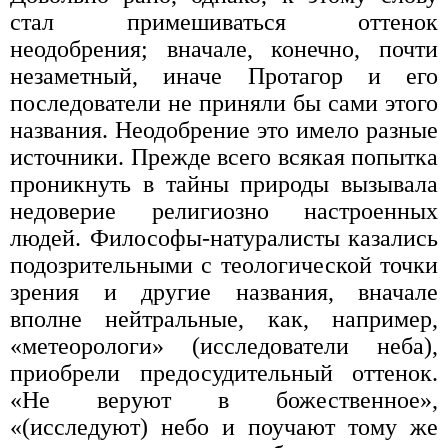
стал примешиваться оттенок
неодобрения; вначале, конечно, почти
незаметный, иначе Протагор и его
последователи не приняли бы сами этого
назва­ния. Неодобрение это имело разные
источники. Преж­де всего всякая попытка
проникнуть в тайны приро­ды вызывала
недоверие религиозно настроенных
людей. Философы-натуралисты казались
подозри­тельными с теологической точки
зрения и другие на­звания, вначале
вполне нейтральные, как, например,
«метеорологи» (исследователи неба),
приобрели предосудительный оттенок.
«Не веруют в божественное»,
«(исследуют) небо и поучают тому же