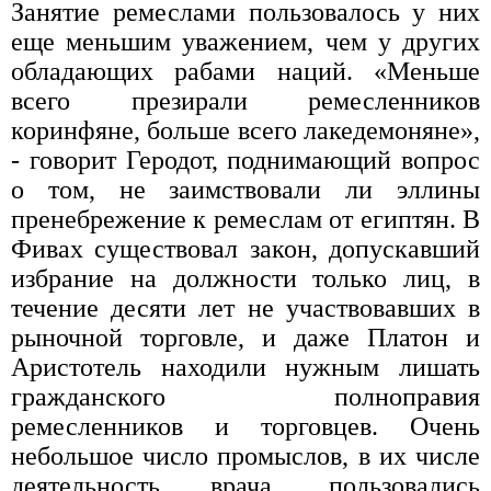
Занятие ремеслами пользовалось у них
еще меньшим уважением, чем у других
облада­ющих рабами наций. «Меньше
всего презирали ремес­ленников
коринфяне, больше всего лакедемоняне»,
- говорит Геродот, поднимающий вопрос
о том, не за­имствовали ли эллины
пренебрежение к ремеслам от египтян. В
Фивах существовал закон, допускавший
из­брание на должности только лиц, в
течение десяти лет не участвовавших в
рыночной торговле, и даже Пла­тон и
Аристотель находили нужным лишать
граж­данского полноправия
ремесленников и торговцев. Очень
небольшое число промыслов, в их числе
дея­тельность врача, пользовались