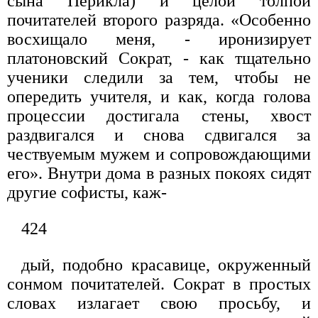
сына Перикла) и це­лой толпой
почитателей второго разряда. «Особенно
восхищало меня, - иронизирует
платоновский Сократ, - как тщательно
ученики следили за тем, чтобы не
опередить учителя, и как, когда голова
процессии достигала стены, хвост
раздвигался и снова сдвигался за
чествуемым мужем и сопровождающими
его». Внут­ри дома в разных покоях сидят
другие софисты, каж-
424
дый, подобно красавице, окруженный
сонмом почи­тателей. Сократ в простых
словах излагает свою просьбу, и