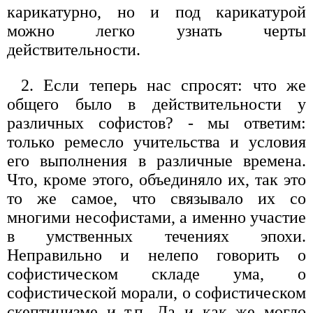
карикатурно, но и под карикатурой
можно легко узнать черты
действительности.
2. Если теперь нас спросят: что же
общего было в действительности у
различных софистов? - мы отве­тим:
только ремесло учительства и условия
его выпол­нения в различные времена.
Что, кроме этого, объе­диняло их, так это
то же самое, что связывало их со
многими несофистами, а именно участие
в умствен­ных течениях эпохи.
Неправильно и нелепо говорить о
софистическом складе ума, о
софистической мора­ли, о софистическом
скептицизме и т.п. Да и как же могло