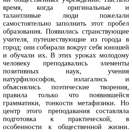
время, когда оригинальные и
талантливые люди пожелали
самостоятельно запол­нить этот пробел
образования. Появились странству­ющие
учителя, путешествующие из города в
город; они собирали вокруг себя юношей
и обучали их. В этих уроках молодому
человеку преподавались элементы
позитивных наук, учения
натурфилософов, излага­лись и
объяснялись поэтические творения,
правила только что появившейся
грамматики, тонкости метафи­зики. Но
центр этого преподавания составляла
подго­товка к практической, в
особенности к общественной жизни.