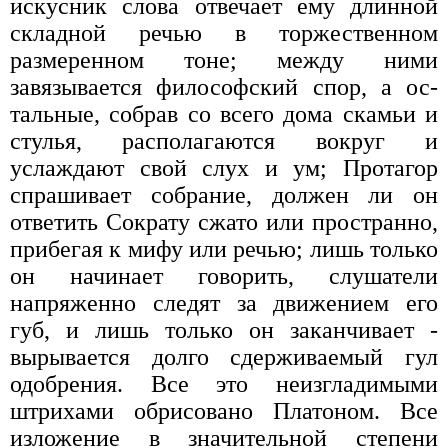
искусник слова отвечает ему длинной
складной речью в торжественном
размеренном тоне; между ними
завязывается философский спор, а ос­
тальные, собрав со всего дома скамьи и
стулья, распо­лагаются вокруг и
услаждают свой слух и ум; Прота­гор
спрашивает собрание, должен ли он
ответить Сократу сжато или пространно,
прибегая к мифу или речью; лишь только
он начинает говорить, слушатели
напряженно следят за движением его
губ, и лишь толь­ко он заканчивает -
вырывается долго сдерживаемый гул
одобрения. Все это неизгладимыми
штрихами об­рисовано Платоном. Все
изложение в значительной степени