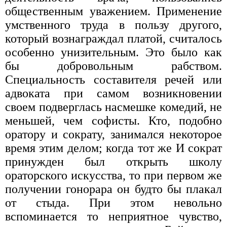
общественным уважени­ем. Применение
умственного труда в пользу другого,
который вознаграждал платой, считалось
особенно унизительным. Это было как
бы добровольным раб­ством.
Специальность составителя речей или
адвока­та при самом возникновении
своем подверглась на­смешке комедий, не
меньшей, чем софисты. Кто, подобно
оратору и сократу, занимался некоторое
вре­мя этим делом; когда тот же И сократ
принужден был открыть школу
ораторского искусства, то при первом же
получении гонорара он будто бы плакал
от стыда. При этом невольно
вспоминается то неприятное чув­ство,