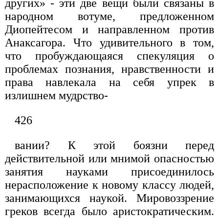
других» - эти две вещи были связаны в
народном вотуме, предло­женном
Диопейтесом и направленном против
Анак­сагора. Что удивительного в том,
что пробуждающаяся спекуляция о
проблемах познания, нравственности и
права навлекала на себя упрек в
излишнем мудрство-
426
вании? К этой боязни перед
действительной или мни­мой опасностью
занятия науками присоединилось
нерасположение к новому классу людей,
занимаю­щихся наукой. Мировоззрение
греков всегда было аристократическим.