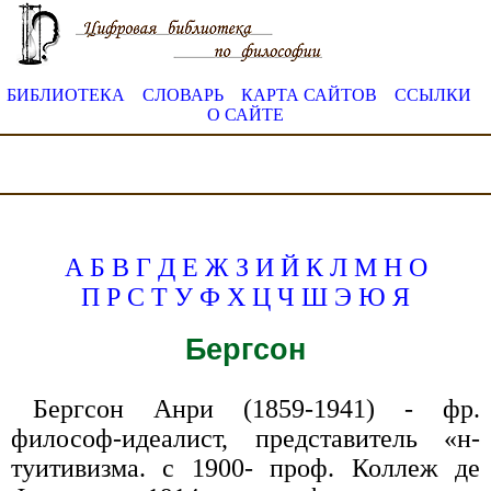
БИБЛИОТЕКА
СЛОВАРЬ
КАРТА САЙТОВ
ССЫЛКИ
О САЙТЕ
А
Б
В
Г
Д
Е
Ж
З
И
Й
К
Л
М
Н
О
П
Р
С
Т
У
Ф
Х
Ц
Ч
Ш
Э
Ю
Я
Бергсон
Бергсон Анри (1859-1941) - фр.
философ-идеалист, представитель «н-
туитивизма. с 1900- проф. Коллеж де